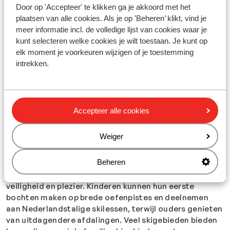
Een kindvriendelijke skivakantie is de ideale manier om
Door op 'Accepteer' te klikken ga je akkoord met het
samen met het gezin van de sneeuw te genieten. Denk
plaatsen van alle cookies. Als je op 'Beheren’ klikt, vind je
bijvoorbeeld aan
Serfaus-Fiss-Ladis
in Oostenrijk, één
meer informatie incl. de volledige lijst van cookies waar je
van de meest kindvriendelijke skigebieden van Europa,
kunt selecteren welke cookies je wilt toestaan. Je kunt op
met het enorme
Kinderschneealm
-speelpark en
elk moment je voorkeuren wijzigen of je toestemming
Nederlandstalige skileraren. Ook in
La Plagne
in
intrekken.
Frankrijk vind je brede, veilige pistes en speciaal
aangelegde kinderzones waar de kleintjes hun eerste
bochten kunnen oefenen. Reis je naar Italië? Dan is
Livigno
een geweldige keuze: autovrij, overzichtelijk en
Accepteer alle cookies
met veel kinderclubs en oefenliften. Waar je ook heen
gaat: bij Sunweb boek je altijd
inclusief skipas
, zodat
het hele gezin direct de piste op kan.
Weiger
Skiles en wintersportactiviteiten voor kinderen
Beheren
Tijdens een familie skivakantie draait alles om gemak,
veiligheid en plezier. Kinderen kunnen hun eerste
bochten maken op brede oefenpistes en deelnemen
aan Nederlandstalige skilessen, terwijl ouders genieten
van uitdagendere afdalingen. Veel skigebieden bieden