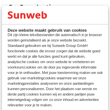
FamFun vakanties
Kinderopvang en -animatie, Nederlandstalige skilessen en
veel meer. Ontdek FamFun voor jouw ideale skivakantie
met het hele gezin!
Deze website maakt gebruik van cookies
Dit zijn kleine tekstbestanden die automatisch in je browser
Meer info
worden geïnstalleerd als je onze website bezoekt.
Standaard gebruiken we bij Sunweb Group GmbH
functionele cookies die ervoor zorgen dat de website goed
werkt en dat je alle functies goed kunt gebruiken,
analytische cookies om onze website te verbeteren en
voorkeurscookies om de door jou ingevoerde informatie
voor je te onthouden. Met jouw toestemming maken we ook
gebruik van marketingcookies waarmee we onze
marketingprestaties analyseren en onze aanbiedingen
kunnen personaliseren. Door het plaatsen van eerste en
Kindvriendelijke skivakantie: plezier
derde partij cookies kunnen wij en andere partijen jouw
voor het hele gezin
internetgedrag volgen om zo onze inhoud en advertenties
relevanter voor je te maken.