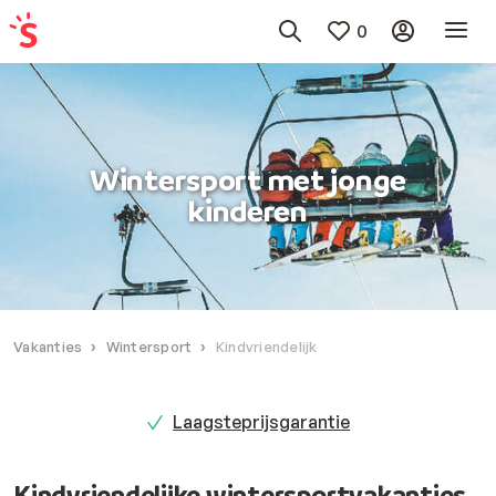
0
Wintersport met jonge
kinderen
Vakanties
Wintersport
Kindvriendelijk
Laagsteprijsgarantie
Kindvriendelijke wintersportvakanties