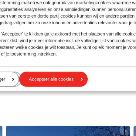
Wellnesscentr
estemming maken we ook gebruik van marketingcookies waarmee w
pen Glück Hotel Unterm
Rustig gelegen i
ngprestaties analyseren en onze aanbiedingen kunnen personalisere
in
Hollersbach
tsen van eerste en derde partij cookies kunnen wij en andere partijen
hberg
Kirchberg/Kitzbühel
Oostenrijk
gedrag volgen om zo onze inhoud en advertenties relevanter voor je 
ptioneel halfpension bij te boeken
'Accepteer' te klikken ga je akkoord met het plaatsen van alle cookies
enieten van een drankje een van van de
ezellige stubes
ren’ klikt, vind je meer informatie incl. de volledige lijst van cookies w
e loopt zo het centrum in
ecteren welke cookies je wilt toestaan. Je kunt op elk moment je voo
feervolle, moderne kamers
 of je toestemming intrekken.
vanaf prijs p.p.
4 Mrt. - Zo 21 Mrt.
Zo 14 Mrt. - Zo 21 
€ 945
es ontbijt
2
pers.
All inclusive
2
pers.
Bekijk
eren
ger
Accepteer alle cookies