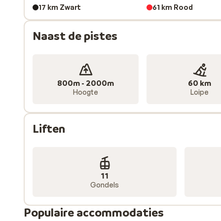
Kirchberg vormt samen met Kitzbühel, Jochberg, Mitte
17 km Zwart
61 km Rood
dit gebied kan iedere skiër/snowboarder zijn hart kan
geprepareerde pistes. Op de Kitzbüheler Horn is een
Naast de pistes
verbinding maakt tussen de skigebieden van Kirchber
je aan het eind van de dag met de skibus terug hoeft.
Jochberg. Je kunt er ook voor kiezen om een grotere
geprepareerde pistes. Dit wordt de Kitzbüheler Alp
800m - 2000m
60 km
Hoogte
Loipe
Liften
11
Gondels
Populaire accommodaties