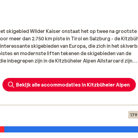
het skigebied Wilder Kaiser onstaat het op twee na grootste
oor meer dan 2.750 km piste in Tirol en Salzburg - de Kitzbü
interessante skigebieden van Europa, die zich in het skiver
istes en modernste liften tekenen de skigebieden van de
e inbegrepen zijn in de Kitzbüheler Alpen Allstarcard zijn
kicircus Saalbach Hinterglemm Leogang Fieberbrunn, Kitzbühe
run en St. Johann in Tirol / Oberndorf.
Bekijk alle accommodaties in Kitzbüheler Alpen
 en de moderne skiliften onderscheiden de skigebieden van 
ag een ander skigebied in de Kitzbüheler Alpen. Vooral ervar
179