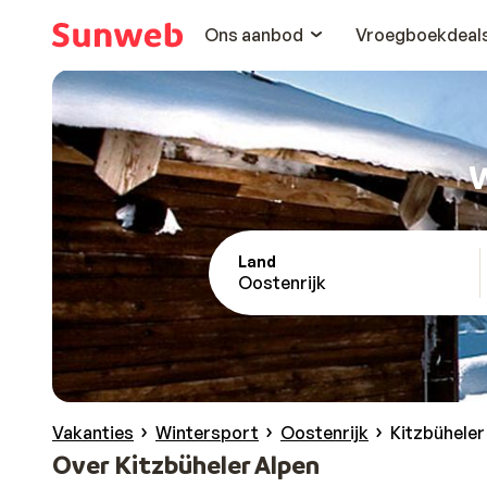
Ons aanbod
Vroegboekdeal
W
Land
Oostenrijk
Vakanties
Wintersport
Oostenrijk
Kitzbüheler
Over Kitzbüheler Alpen