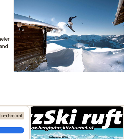
heler
band
l -
de
en
 km totaal