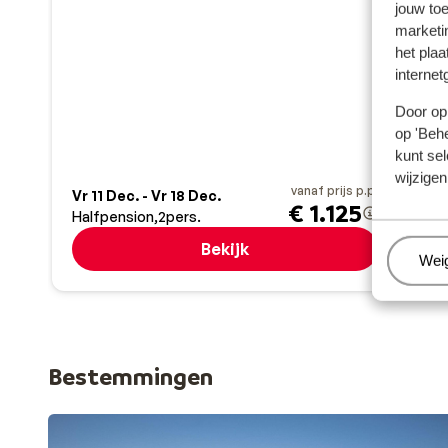
jouw to
Al
marketi
Ra
het plaa
Kirc
internet
O
Door op 
G
g
op 'Behe
J
kunt sel
S
wijzigen
vanaf prijs p.p.
Vr 11 Dec. - Vr 18 Dec.
Zo 1
€ 1.125
Halfpension
2
pers.
Logi
Bekijk
Beh
Wei
Bestemmingen