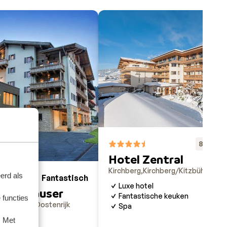
Fa
8.8
Hotel Zentral
Kirchberg
Kirchberg/Kitzbühel
Oost
erd als
Fantastisch
8.8
Luxe hotel
altenhauser
Fantastische keuken
 functies
/Kitzbühel
Oostenrijk
Spa
ieten
. Met