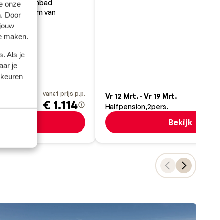
um met zwembad
e onze
n het centrum van
n. Door
 jouw
te maken.
. Als je
aar je
rkeuren
vanaf prijs p.p.
va
Mrt.
Vr 12 Mrt. - Vr 19 Mrt.
€ 1.114
€ 
Halfpension
2
pers.
Bekijk
Bekijk