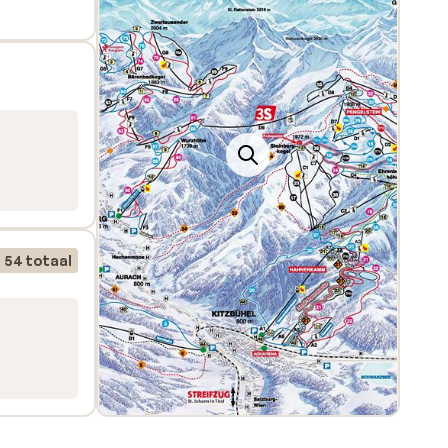
el. In
een
r dat
ting
54 totaal