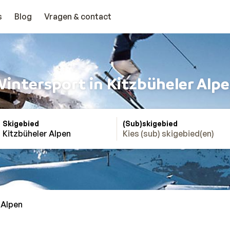
s
Blog
Vragen & contact
intersport in Kitzbüheler Alp
Skigebied
(Sub)skigebied
Kitzbüheler Alpen
Kies (sub) skigebied(en)
 Alpen