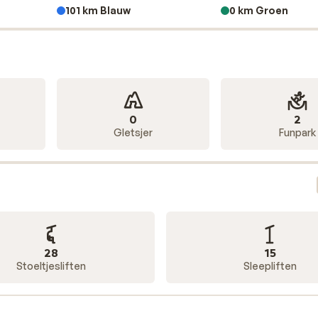
rsill en Pass Thurn één groot skigebied: Kirchberg/Kitzbüh
101 km Blauw
0 km Groen
 ophalen. Dit gebied beschikt over circa 168 kilometer
 funpark voor snowboarders te vinden. Door de gondel, die 
g en Pass Thurn kun je mooie en lange tochten maken zonde
 Vanaf Pass Thurn gaan er bovendien drie stoeltjesliften rich
 skipas te nemen die toegang geeft tot 704 kilometer
en skipas genoemd.
0
2
Gletsjer
Funpark
28
15
Stoeltjesliften
Sleepliften