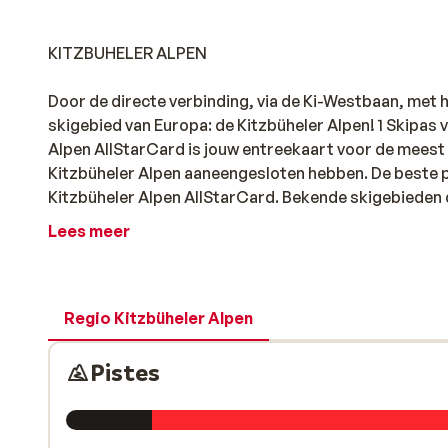
KITZBUHELER ALPEN
Door de directe verbinding, via de Ki-Westbaan, met 
skigebied van Europa: de Kitzbüheler Alpen! 1 Skipas v
Alpen AllStarCard is jouw entreekaart voor de meest 
Kitzbüheler Alpen aaneengesloten hebben. De beste p
Kitzbüheler Alpen AllStarCard. Bekende skigebieden di
inbegrepen zijn: SkiWelt Wilder Kaiser - Brixental, S
Lees meer
Kirchberg, het gletsjerskigebied Kitzsteinhorn in Kap
De sneeuwzekerheid, de hoge kwaliteit van de pistes
Kitzbüheler Alpen AllStarCard in Tirol. Ontdek elke d
Regio Kitzbüheler Alpen
skiërs zullen erg blij zijn met deze top skipas!
Pistes
KIRCHBERG/KITZBUHEL