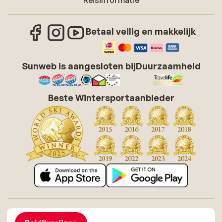
Reisinformatie
Betaal veilig en makkelijk
Sunweb is aangesloten bij
Duurzaamheid
Beste Wintersportaanbieder
Over Sunweb
Vacatures
Algemene voorwaarden zonvakanties
Cookies