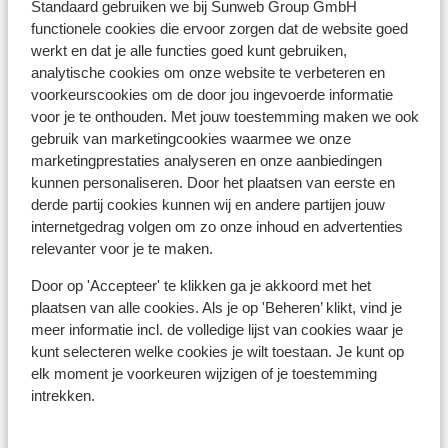
Standaard gebruiken we bij Sunweb Group GmbH
Afstanden
functionele cookies die ervoor zorgen dat de website goed
Aan de rand van het centrum
werkt en dat je alle functies goed kunt gebruiken,
analytische cookies om onze website te verbeteren en
Afstand tot luchthaven munich circa 155,
voorkeurscookies om de door jou ingevoerde informatie
kilometer: Innsbruck circa 82 kilometer, Salzburg
voor je te onthouden. Met jouw toestemming maken we ook
circa 88 kilometer
gebruik van marketingcookies waarmee we onze
Afstand tot treinstation westendorf circa 1,5
marketingprestaties analyseren en onze aanbiedingen
kilometer
kunnen personaliseren. Door het plaatsen van eerste en
Bushalte: 20 m
derde partij cookies kunnen wij en andere partijen jouw
Skipiste: 450 m
internetgedrag volgen om zo onze inhoud en advertenties
Skibushalte: 20 m
relevanter voor je te maken.
Skilift alpenrosenbahn: 650 m
Door op 'Accepteer' te klikken ga je akkoord met het
(Mini)supermarkt: 77 m
plaatsen van alle cookies. Als je op 'Beheren’ klikt, vind je
Restaurant: 50 m
meer informatie incl. de volledige lijst van cookies waar je
kunt selecteren welke cookies je wilt toestaan. Je kunt op
Skipas, -les en verhuur
elk moment je voorkeuren wijzigen of je toestemming
intrekken.
Skipas