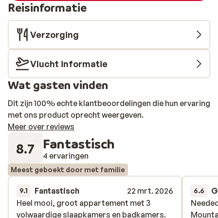
Reisinformatie
Verzorging
Vlucht informatie
Wat gasten vinden
Dit zijn 100% echte klantbeoordelingen die hun ervaring
met ons product oprecht weergeven.
Meer over reviews
Fantastisch
8.7
4 ervaringen
Meest geboekt door met familie
Fantastisch
22 mrt. 2026
G
9.1
6.6
Heel mooi, groot appartement met 3
Heel mooi, groot appartement met 3
Needed 
Needed 
volwaardige slaapkamers en badkamers.
volwaardige slaapkamers en badkamers.
Mountai
Mountai