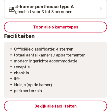
Mountain View ligt bovendien vlak bij een supermarkt
4-kamer penthouse type A
en gezellige eetgelegenheden, ideaal voor wie houdt
geschikt voor 3 tot 8 personen
van gemak én sfeer. Vanuit hier ontdek je de pistes van
Westendorf en de uitgestrekte Wilder Kaiser-
Brixental, een van de grootste skigebieden van
Toon alle 6 kamertypes
Oostenrijk. Stel je voor: je wandelt ’s ochtends door de
Faciliteiten
verse sneeuw naar de lift, voelt de winterzon op je
gezicht en bent klaar voor weer een nieuwe skidag.
Officiële classificatie: 4 sterren
totaal aantal kamers / appartementen:
modern ingerichte accommodatie
receptie
check in
lift
kluisje (op de kamer)
parkeerterrein
Bekijk alle faciliteiten