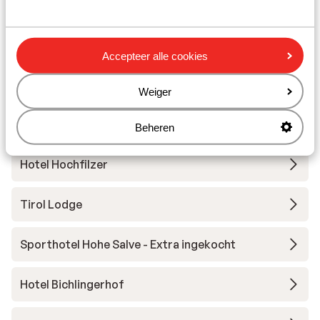
Skilessen
Accepteer alle cookies
Skimateriaal
Weiger
Andere accommodaties in SkiWelt
Wilder Kaiser-Brixental
Beheren
Hotel Hochfilzer
Tirol Lodge
Sporthotel Hohe Salve - Extra ingekocht
Hotel Bichlingerhof