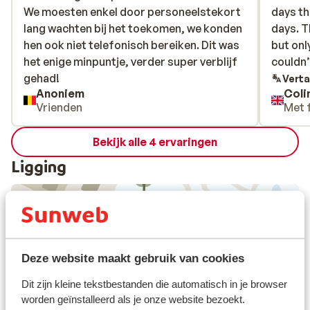
We moesten enkel door personeelstekort
We moesten enkel door personeelstekort
days t
days t
lang wachten bij het toekomen, we konden
lang wachten bij het toekomen, we konden
days. T
days. T
hen ook niet telefonisch bereiken. Dit was
hen ook niet telefonisch bereiken. Dit was
but onl
but onl
het enige minpuntje, verder super verblijf
het enige minpuntje, verder super verblijf
couldn’
couldn’
gehad!
gehad!
Verta
Anoniem
Coli
Vrienden
Met 
Bekijk alle 4 ervaringen
Ligging
Bekijk op kaart
Deze website maakt gebruik van cookies
Dit zijn kleine tekstbestanden die automatisch in je browser
worden geïnstalleerd als je onze website bezoekt.