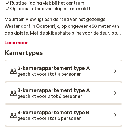
Rustige ligging vlak bij het centrum
Op loopafstand van skipiste en skilift
Mountain View ligt aan de rand van het gezellige
Westendorf in Oostenrijk, op ongeveer 450 meter van
de skipiste. Met de skibushalte bijna voor de deur, op
20 meter, sta je in een mum van tijd bij de
Lees meer
Alpenrosenbahn, die op 650 meter afstand ligt. Het
Kamertypes
moderne gebouw heeft een warme uitstraling, met veel
hout en grote ramen die uitkijken op de besneeuwde
bergen. De appartementen zijn stijlvol en comfortabel
2-kamerappartement type A
ingericht. Denk aan zachte materialen, lichte kleuren en
geschikt voor 1 tot 4 personen
een rustgevend Alpengevoel. In de skiberging kun je je
ski’s kwijt en warme skischoenen aantrekken, dankzij
3-kamerappartement type A
de handige schoenverwarming. Na een dag in de kou is
geschikt voor 2 tot 6 personen
het heerlijk ontspannen in het wellnesscenter. Laat je
spieren tot rust komen in de sauna of kies voor de
3-kamerappartement type B
infraroodcabine om helemaal op te warmen. Dit is de
geschikt voor 1 tot 5 personen
plek waar je lichaam én geest even helemaal bijtanken.