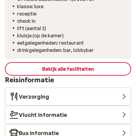
je adviseren en geniet vervolgens van een mooie wijn uit
klasse: luxe
de uitgebreide wijnkelder van het hotel. Ook staat dit
receptie
trendy hotel bekend om haar gastronomische keuken,
check in
waarbij je iedere dag kan smullen van de lekkerste,
lift (aantal 2)
moderne gerechten uit de Salzburg regio.
kluisje (op de kamer)
eetgelegenheden: restaurant
drinkgelegenheden: bar, lobbybar
Bekijk alle faciliteiten
Reisinformatie
Verzorging
Vlucht informatie
Bus informatie