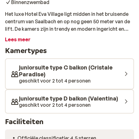
Binnenzwembad
Het luxe Hotel Eva Village ligt midden in het bruisende
centrum van Saalbach en op nog geen 50 meter van de
lift. De kamers zijn in trendy en modern ingericht en
voorzien van tv en comfortabele zithoek. ’s Morgens
Lees meer
kun je genieten van een uitgebreid en gezond
Kamertypes
ontbijtbuffet, zodat je vol energie je ski-dag kunt
beginnen. In de uitgebreide spa van Hotel Eva Village
vind je niet alleen een sauna en Turks stoombad, maar
juniorsuite type C balkon (Cristale
ook een prachtig solarium en een mooi
Paradise)
geschikt voor 2 tot 4 personen
binnenzwembad. Ook zijn er ook nog verschillende
soorten massages en schoonheidsbehandelingen te
boeken. Zin in een welverdiend drankje? In Hotel Eva
juniorsuite type D balkon (Valentina)
Village vind je een trendy lounge bar, waar je een
geschikt voor 2 tot 4 personen
gezellig drankje kunt genieten. Proef een van de
cocktails of een ander lekker aperitief. Voor de
Faciliteiten
wijnliefhebber biedt Eva Village ook nog een ruime keus
uit de beste Oostenrijkse en internationale wijnen. Laat
Officiële classificatie: 4,5 sterren