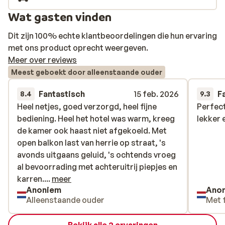
Wat gasten vinden
Dit zijn 100% echte klantbeoordelingen die hun ervaring
met ons product oprecht weergeven.
Meer over reviews
Meest geboekt door alleenstaande ouder
Fantastisch
15 feb. 2026
F
8.4
9.3
Heel netjes, goed verzorgd, heel fijne
Heel netjes, goed verzorgd, heel fijne
Perfect
Perfect
bediening. Heel het hotel was warm, kreeg
bediening. Heel het hotel was warm, kreeg
lekker
lekker
de kamer ook haast niet afgekoeld. Met
de kamer ook haast niet afgekoeld. Met
open balkon last van herrie op straat, 's
open balkon last van herrie op straat, 's
avonds uitgaans geluid, 's ochtends vroeg
avonds uitgaans geluid, 's ochtends vroeg
al bevoorrading met achteruitrij piepjes en
al bevoorrading met achteruitrij piepjes en
karren. Tenslotte: echt heel duur.
karren....
meer
Anoniem
Ano
Alleenstaande ouder
Met 