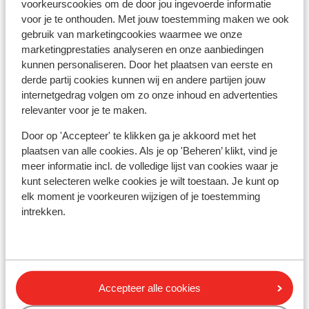
voorkeurscookies om de door jou ingevoerde informatie
Skilift: 100 m
voor je te onthouden. Met jouw toestemming maken we ook
Winkels: 20 m
gebruik van marketingcookies waarmee we onze
(Mini)supermarkt: 140 m
marketingprestaties analyseren en onze aanbiedingen
Restaurant: 230 m
kunnen personaliseren. Door het plaatsen van eerste en
derde partij cookies kunnen wij en andere partijen jouw
Skipas, -les en verhuur
internetgedrag volgen om zo onze inhoud en advertenties
relevanter voor je te maken.
Skipas
Door op 'Accepteer' te klikken ga je akkoord met het
plaatsen van alle cookies. Als je op 'Beheren’ klikt, vind je
meer informatie incl. de volledige lijst van cookies waar je
Skilessen
kunt selecteren welke cookies je wilt toestaan. Je kunt op
elk moment je voorkeuren wijzigen of je toestemming
Skimateriaal
intrekken.
Andere accommodaties in Skicircus
Saalbach-Hinterglemm-Leogang-
Accepteer alle cookies
Fieberbrunn