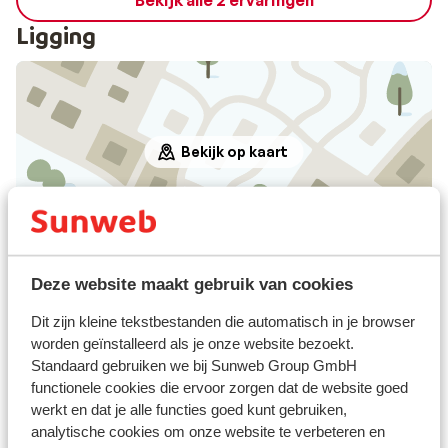
Bekijk alle 2 ervaringen
Ligging
Bekijk op kaart
Afstanden
Deze website maakt gebruik van cookies
In het centrum
Luchthaven: 158 km
Dit zijn kleine tekstbestanden die automatisch in je browser
Treinstation zell am see bahnhof: 19 km
worden geïnstalleerd als je onze website bezoekt.
Pinautomaat: 170 m
Standaard gebruiken we bij Sunweb Group GmbH
functionele cookies die ervoor zorgen dat de website goed
Skipiste: 110 m
werkt en dat je alle functies goed kunt gebruiken,
Langlaufloipe: 800 m
analytische cookies om onze website te verbeteren en
Skibushalte: 200 m