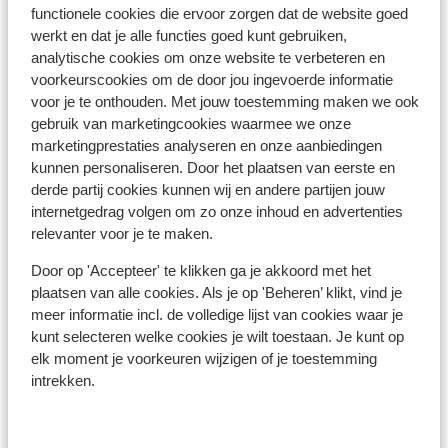
functionele cookies die ervoor zorgen dat de website goed
werkt en dat je alle functies goed kunt gebruiken,
Afstanden
analytische cookies om onze website te verbeteren en
voorkeurscookies om de door jou ingevoerde informatie
In het centrum
voor je te onthouden. Met jouw toestemming maken we ook
Luchthaven salzburg: 86 km
gebruik van marketingcookies waarmee we onze
Treinstation zell am see: 19 km
marketingprestaties analyseren en onze aanbiedingen
Skipiste: 100 m
kunnen personaliseren. Door het plaatsen van eerste en
Skibushalte: 50 m
derde partij cookies kunnen wij en andere partijen jouw
Skilift: 100 m
internetgedrag volgen om zo onze inhoud en advertenties
Winkels: 500 m
relevanter voor je te maken.
(Mini)supermarkt: 500 m
Door op 'Accepteer' te klikken ga je akkoord met het
Skipas, -les en verhuur
plaatsen van alle cookies. Als je op 'Beheren’ klikt, vind je
meer informatie incl. de volledige lijst van cookies waar je
kunt selecteren welke cookies je wilt toestaan. Je kunt op
Skipas
elk moment je voorkeuren wijzigen of je toestemming
intrekken.
Skilessen