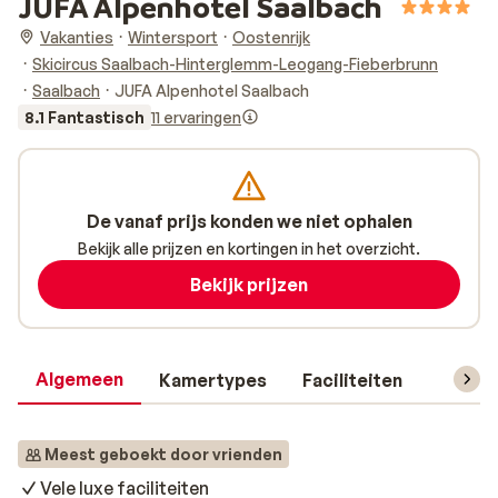
JUFA Alpenhotel Saalbach
Vakanties
Wintersport
Oostenrijk
Skicircus Saalbach-Hinterglemm-Leogang-Fieberbrunn
Saalbach
JUFA Alpenhotel Saalbach
8.1 Fantastisch
11 ervaringen
De vanaf prijs konden we niet ophalen
Bekijk alle prijzen en kortingen in het overzicht.
Bekijk prijzen
Algemeen
Kamertypes
Faciliteiten
Reisin
Meest geboekt door vrienden
Vele luxe faciliteiten