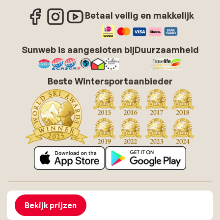
Betaal veilig en makkelijk
Sunweb is aangesloten bij
Duurzaamheid
Beste Wintersportaanbieder
Over Sunweb
Vacatures
Algemene voorwaarden zonvakanties
Cookies
Bekijk prijzen
Toegankelijkheidsverklaring
Disclaimer
Sitemap