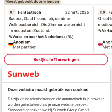
Meest geboekt door vrienden
Fantastisch
22 mrt. 2026
F
8.1
8.0
Sauber, Gastfreundlich, schöner
Sauber, Gastfreundlich, schöner
Great l
Great l
Wellnessbereich. Die Zimmer waren nicht
Wellnessbereich. Die Zimmer waren nicht
medioc
medioc
im neuestem Zustand.
im neuestem Zustand.
Verta
Vertalen naar het Nederlands (NL)
Anoniem
Ano
Met partner
Met 
Bekijk alle 11 ervaringen
Ligging
Deze website maakt gebruik van cookies
Bekijk op kaart
Dit zijn kleine tekstbestanden die automatisch in je browser
worden geïnstalleerd als je onze website bezoekt.
Standaard gebruiken we bij Sunweb Group GmbH