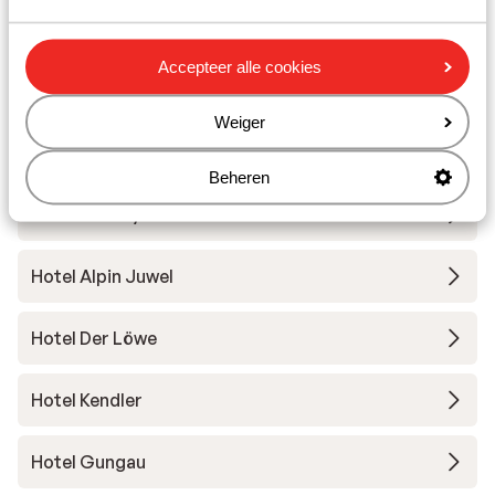
Skimateriaal
Accepteer alle cookies
Andere accommodaties in Skicircus
Weiger
Saalbach-Hinterglemm-Leogang-
Fieberbrunn
Beheren
ADEA Lifestyle Suites
Hotel Alpin Juwel
Hotel Der Löwe
Hotel Kendler
Hotel Gungau