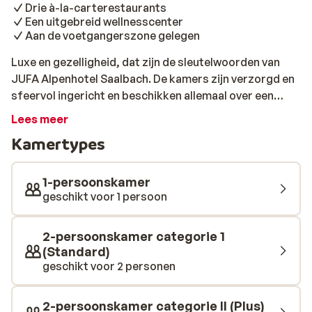
Drie à-la-carterestaurants
Een uitgebreid wellnesscenter
Aan de voetgangerszone gelegen
Luxe en gezelligheid, dat zijn de sleutelwoorden van
JUFA Alpenhotel Saalbach. De kamers zijn verzorgd en
sfeervol ingericht en beschikken allemaal over een
nette badkamer. Naast het feit dat dit mooie hotel
Lees meer
midden in het voetgangersgebied van Saalbach ligt,
Kamertypes
vind je hier ook de beste après-ski bar: de Kuhstal, waar
je tot in de late uurtjes los kunt gaan. Ook naar de
skilift hoef je 's morgens niet ver te lopen: de
1-persoonskamer
Schattberg X-press ligt op slechts 150 meter afstand.
geschikt voor 1 persoon
Dit populaire hotel bied je de mogelijkheid om, na een
enerverende dag op de piste, rustig bij te komen in het
2-persoonskamer categorie 1
wellnesscenter en te genieten van een overheerlijk
(Standard)
diner en een drankje in de bar. Je zult ook versteld
geschikt voor 2 personen
staan van de kwaliteiten van de kok, culinair genieten is
hier dan ook zeker van toepassing.
2-persoonskamer categorie II (Plus)