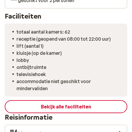
geschikt voor 2 personen
ontspannen voordat je aan tafel gaat voor het heerlijke
uitgebreide diner. Dagelijks kun je in het sfeervolle
Faciliteiten
restaurant genieten van een uitgebreid 4-gangen diner,
saladebuffet en themabuffetten.
totaal aantal kamers: 62
receptie (geopend van 08:00 tot 22:00 uur)
lift (aantal 1)
kluisje (op de kamer)
lobby
ontbijtruimte
televisiehoek
accommodatie niet geschikt voor
mindervaliden
Bekijk alle faciliteiten
Reisinformatie