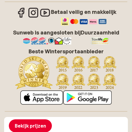
Betaal veilig en makkelijk
Sunweb is aangesloten bij
Duurzaamheid
Beste Wintersportaanbieder
Over Sunweb
Vacatures
Algemene voorwaarden zonvakanties
Cookies
Bekijk prijzen
Toegankelijkheidsverklaring
Disclaimer
Sitemap