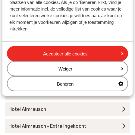
plaatsen van alle cookies. Als je op 'Beheren’ klikt, vind je
ADEA Lifestyle Suites
meer informatie incl. de volledige lijst van cookies waar je
kunt selecteren welke cookies je wilt toestaan. Je kunt op
elk moment je voorkeuren wijzigen of je toestemming
Hotel Alpin Juwel
intrekken.
Hotel Der Löwe
Accepteer alle cookies
Hotel Kendler
Weiger
Hotel Gungau
Beheren
Familien-& Gartenhotel Theresia
Hotel Almrausch
Hotel Almrausch - Extra ingekocht