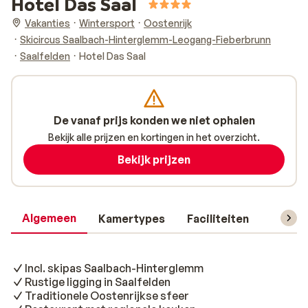
Hotel Das Saal
Vakanties
Wintersport
Oostenrijk
Skicircus Saalbach-Hinterglemm-Leogang-Fieberbrunn
Saalfelden
Hotel Das Saal
De vanaf prijs konden we niet ophalen
Bekijk alle prijzen en kortingen in het overzicht.
Bekijk prijzen
Algemeen
Kamertypes
Faciliteiten
Reisin
Incl. skipas Saalbach-Hinterglemm
Rustige ligging in Saalfelden
Traditionele Oostenrijkse sfeer