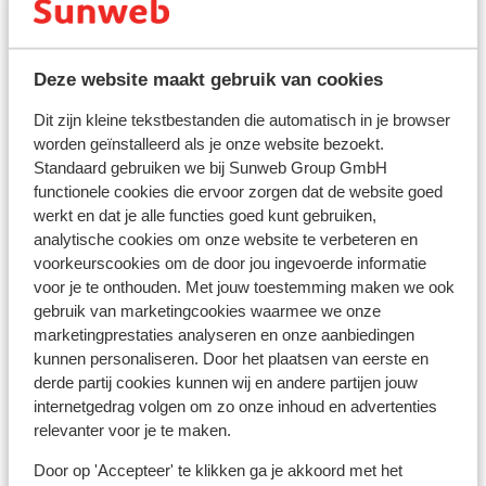
Afstand tot skilift natrunbahn, maria alm circa 6
kilometer: steinbergbahn 1, leogang circa 9,5
kilometer
Deze website maakt gebruik van cookies
(Mini)supermarkt: 700 m
Dit zijn kleine tekstbestanden die automatisch in je browser
Skipas, -les en verhuur
worden geïnstalleerd als je onze website bezoekt.
Standaard gebruiken we bij Sunweb Group GmbH
functionele cookies die ervoor zorgen dat de website goed
Skipas
werkt en dat je alle functies goed kunt gebruiken,
analytische cookies om onze website te verbeteren en
Skilessen
voorkeurscookies om de door jou ingevoerde informatie
voor je te onthouden. Met jouw toestemming maken we ook
gebruik van marketingcookies waarmee we onze
Skimateriaal
marketingprestaties analyseren en onze aanbiedingen
kunnen personaliseren. Door het plaatsen van eerste en
derde partij cookies kunnen wij en andere partijen jouw
Andere accommodaties in Skicircus
internetgedrag volgen om zo onze inhoud en advertenties
Saalbach-Hinterglemm-Leogang-
relevanter voor je te maken.
Fieberbrunn
Door op 'Accepteer' te klikken ga je akkoord met het