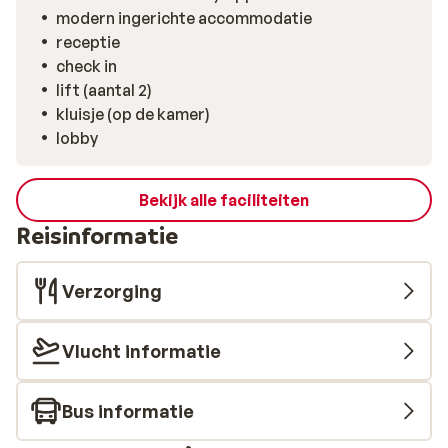
perfect geprepareerde pistes. Het centrum van
modern ingerichte accommodatie
Saalfelden ligt op korte afstand en biedt een rustige,
receptie
authentieke wintersportsfeer. Overdag ontdek je het
check in
veelzijdige skigebied, ’s avonds kom je terug in de
lift (aantal 2)
gemoedelijke omgeving van het hotel. Sluit je dag af
kluisje (op de kamer)
terwijl de stilte van de bergen langzaam neerdaalt.
lobby
Bekijk alle faciliteiten
Reisinformatie
Verzorging
Vlucht informatie
Bus informatie