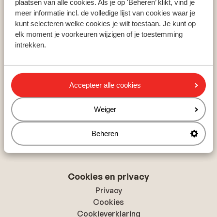
plaatsen van alle cookies. Als je op 'Beheren’ klikt, vind je
Populaire skigebieden
meer informatie incl. de volledige lijst van cookies waar je
Zillertal
kunt selecteren welke cookies je wilt toestaan. Je kunt op
Skicircus Saalbach-Hinterglemm
elk moment je voorkeuren wijzigen of je toestemming
Ski Amadé
intrekken.
Over Sunweb
Accepteer alle cookies
Over Sunweb
Verantwoord op vakantie
Weiger
Vacatures
Pers & media
Beheren
Toegankelijkheidsverklaring
Cookies en privacy
Privacy
Cookies
Cookieverklaring