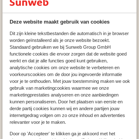
Skicircus Saalbach-Hinterglemm-Leogang-Fieberbrunn
Hinterglemm
Hotel Almrausch
Deze website maakt gebruik van cookies
Dit zijn kleine tekstbestanden die automatisch in je browser
worden geïnstalleerd als je onze website bezoekt.
Populaire wintersportlanden
Standaard gebruiken we bij Sunweb Group GmbH
functionele cookies die ervoor zorgen dat de website goed
Oostenrijk
werkt en dat je alle functies goed kunt gebruiken,
Frankrijk
analytische cookies om onze website te verbeteren en
Italië
voorkeurscookies om de door jou ingevoerde informatie
voor je te onthouden. Met jouw toestemming maken we ook
gebruik van marketingcookies waarmee we onze
Populaire wintersportbestemmingen
marketingprestaties analyseren en onze aanbiedingen
kunnen personaliseren. Door het plaatsen van eerste en
Gerlos
derde partij cookies kunnen wij en andere partijen jouw
Mayrhofen
internetgedrag volgen om zo onze inhoud en advertenties
Saalbach
relevanter voor je te maken.
Door op 'Accepteer' te klikken ga je akkoord met het