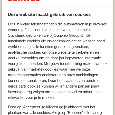
Galtür
VAYA Galtür Paznaun
Deze website maakt gebruik van cookies
Dit zijn kleine tekstbestanden die automatisch in je browser
worden geïnstalleerd als je onze website bezoekt.
Populaire wintersportlanden
Standaard gebruiken we bij Sunweb Group GmbH
Oostenrijk
functionele cookies die ervoor zorgen dat de website goed
Frankrijk
werkt en dat je alle functies goed kunt gebruiken,
Italië
analytische cookies om onze website te verbeteren en
voorkeurscookies om de door jou ingevoerde informatie
voor je te onthouden. Met jouw toestemming maken we ook
gebruik van marketingcookies waarmee we onze
Populaire wintersportbestemmingen
marketingprestaties analyseren en onze aanbiedingen
Gerlos
kunnen personaliseren. Door het plaatsen van eerste en
Mayrhofen
derde partij cookies kunnen wij en andere partijen jouw
Saalbach
internetgedrag volgen om zo onze inhoud en advertenties
relevanter voor je te maken.
Door op 'Accepteer' te klikken ga je akkoord met het
Populaire skigebieden
plaatsen van alle cookies. Als je op 'Beheren’ klikt, vind je