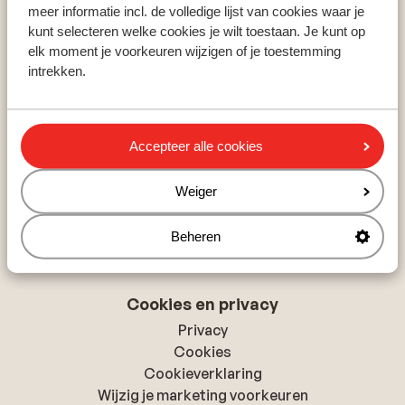
Zillertal
meer informatie incl. de volledige lijst van cookies waar je
Skicircus Saalbach-Hinterglemm
kunt selecteren welke cookies je wilt toestaan. Je kunt op
Ski Amadé
elk moment je voorkeuren wijzigen of je toestemming
intrekken.
Over Sunweb
Over Sunweb
Accepteer alle cookies
Verantwoord op vakantie
Vacatures
Weiger
Pers & media
Toegankelijkheidsverklaring
Beheren
Cookies en privacy
Privacy
Cookies
Cookieverklaring
Wijzig je marketing voorkeuren