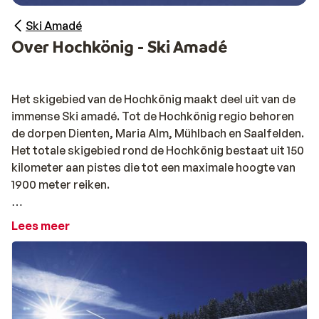
Ski Amadé
Over Hochkönig - Ski Amadé
Het skigebied van de Hochkönig maakt deel uit van de
immense Ski amadé. Tot de Hochkönig regio behoren
de dorpen Dienten, Maria Alm, Mühlbach en Saalfelden.
Het totale skigebied rond de Hochkönig bestaat uit 150
kilometer aan pistes die tot een maximale hoogte van
1900 meter reiken.
Grote trekpleister van skigebied Hochkönig is de
Lees meer
Königstour. Een skitour van 32 kilometer waarin je maar
liefst 7700 meter hoogteverschil overbrugt. Tijdens de
tocht heb je een fantastisch uitzicht op de Hochkönig
en het Steinerne Meer. Onderweg kom je voldoende
berghutten tegen om bij te tanken, voor de gemiddelde