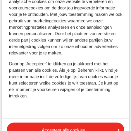
analytische cookies om onze website te verbeteren en
voorkeurscookies om de door jou ingevoerde informatie
Afstanden
voor je te onthouden. Met jouw toestemming maken we ook
In het centrum
gebruik van marketingcookies waarmee we onze
Luchthaven: 85 km
marketingprestaties analyseren en onze aanbiedingen
kunnen personaliseren. Door het plaatsen van eerste en
Skipiste: 500 m
derde partij cookies kunnen wij en andere partijen jouw
Afstand tot skibushalte ( skibus gratis op vertoon
internetgedrag volgen om zo onze inhoud en advertenties
van skipas)
relevanter voor je te maken.
Skilift: 500 m
Door op 'Accepteer' te klikken ga je akkoord met het
Skipas, -les en verhuur
plaatsen van alle cookies. Als je op 'Beheren’ klikt, vind je
meer informatie incl. de volledige lijst van cookies waar je
kunt selecteren welke cookies je wilt toestaan. Je kunt op
Skipas
elk moment je voorkeuren wijzigen of je toestemming
intrekken.
Skilessen
Skimateriaal
Accepteer alle cookies