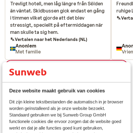
Trevligt hotell, men låg längre från Sölden
Trevligt hotell, men låg längre från Sölden
Freundl
Freundl
än väntat. Skidbussen gick endast en gång
än väntat. Skidbussen gick endast en gång
ruhige
ruhige
i timmen vilket gjorde att det blev
i timmen vilket gjorde att det blev
Verta
stressigt, speciellt på eftermiddagen när
stressigt, speciellt på eftermiddagen när
man skulle ta sig hem.
man skulle ta sig hem.
Vertalen naar het Nederlands (NL)
Anoniem
Ano
Met familie
Vrie
Bekijk alle 19 ervaringen
Ligging
Deze website maakt gebruik van cookies
Dit zijn kleine tekstbestanden die automatisch in je browser
worden geïnstalleerd als je onze website bezoekt.
Bekijk op kaart
Standaard gebruiken we bij Sunweb Group GmbH
functionele cookies die ervoor zorgen dat de website goed
werkt en dat je alle functies goed kunt gebruiken,