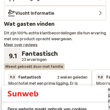
Vlucht informatie
Wat gasten vinden
Dit zijn 100% echte klantbeoordelingen die hun ervaring
met ons product oprecht weergeven.
Meer over reviews
Fantastisch
9.1
23 ervaringen
Meest geboekt door met familie
Fantastisch
2 weken geleden
F
9.3
9.0
Mooi hotel met een prima ligging. Er is
Mooi hotel met een prima ligging. Er is
Mooi ru
Mooi ru
voldoende parking rond het hotel. Zeer
voldoende parking rond het hotel. Zeer
vriende
vriende
ruime en mooie kamers, wij hadden zicht
ruime en mooie kamers, wij hadden zicht
keuze 
keuze 
op het meer. Prima welness met een
op het meer. Prima welness met een
goed ui
goed ui
binnen- en buitenzwembad. Een badjas en
binnen- en buitenzwembad. Een badjas en
Buiten 
Buiten 
Deze website maakt gebruik van cookies