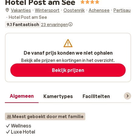
Hotel Post am See
Vakanties
Wintersport
Oostenrijk
Achensee
Pertisau
Hotel Post am See
9.1 Fantastisch
23 ervaringen
De vanaf prijs konden we niet ophalen
Bekijk alle prijzen en kortingen in het overzicht.
Bekijk prijzen
Algemeen
Kamertypes
Faciliteiten
Reisin
Meest geboekt door met familie
Wellness
Luxe Hotel