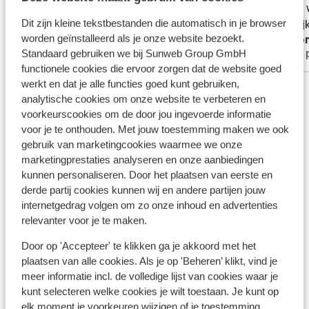
badhanddoek waren beschikbaar op de
badhanddoek waren beschikbaar op de
Kamer 
Kamer 
kamer. Het hotel beschikt ook over een
kamer. Het hotel beschik...
meer
dagelij
dagelij
Dit zijn kleine tekstbestanden die automatisch in je browser
Sigrid
Ano
worden geïnstalleerd als je onze website bezoekt.
strandbar met ligstoelen direct aan het
Met partner
Met 
Standaard gebruiken we bij Sunweb Group GmbH
meer. De hoofdgerechten en desserts
functionele cookies die ervoor zorgen dat de website goed
worden mooi gepresenteerd op het bord
werkt en dat je alle functies goed kunt gebruiken,
Bekijk alle 23 ervaringen
en aan tafel geserveerd maar de smaken
analytische cookies om onze website te verbeteren en
vallen wat tegen. Ze waren niet
Ligging
voorkeurscookies om de door jou ingevoerde informatie
uitgesproken en kwamen dus niet overeen
voor je te onthouden. Met jouw toestemming maken we ook
met de presentatie. Het ontbijtbuffet is
gebruik van marketingcookies waarmee we onze
zeer rijkelijk en gevarieerd. Het personeel
marketingprestaties analyseren en onze aanbiedingen
is vriendelijk maar niet op een hartelijke en
kunnen personaliseren. Door het plaatsen van eerste en
naturelle manier.
derde partij cookies kunnen wij en andere partijen jouw
Bekijk op kaart
internetgedrag volgen om zo onze inhoud en advertenties
relevanter voor je te maken.
Door op 'Accepteer' te klikken ga je akkoord met het
plaatsen van alle cookies. Als je op 'Beheren’ klikt, vind je
Afstanden
meer informatie incl. de volledige lijst van cookies waar je
In het centrum
kunt selecteren welke cookies je wilt toestaan. Je kunt op
Skipiste: 400 m
elk moment je voorkeuren wijzigen of je toestemming