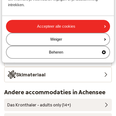
intrekken.
Langlaufloipe: 5 m
Skibushalte direct naast het hotel
Skilift: 500 m
Accepteer alle cookies
Skipas, -les en verhuur
Weiger
Skipas
Beheren
Skilessen
Skimateriaal
Andere accommodaties in Achensee
Das Kronthaler - adults only (14+)