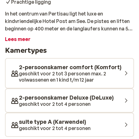
Prachtige ligging
In het centrum van Pertisau ligt het luxe en
kindvriendelijke Hotel Post am See. De pistes en liften
beginnen op 400 meter en de langlaufers kunnen na 50
meter al de eerste loipe op. Naast het hotel stopt de
Lees meer
skibus die ervoor zorgt dat jij snel jouw eerste afdaling
Kamertypes
kunt maken. Na een dag buiten kom je weer helemaal
tot rust in de sfeervolle, ruime kamers. Wil je nog meer
rust? Breng dan eens een bezoekje aan het uitgebreide
2-persoonskamer comfort (Komfort)
wellnesscenter met een sauna, Turks stoombad, infra
geschikt voor 2 tot 3 personen max. 2
volwassenen en 1 kind t/m 12 jaar
rood cabine. Tegen een kleine vergoeding kun je je
spieren los laten maken met een stevige massage.
Vergeet ook zeker het verwarmde buitenzwembad te
2-persoonskamer Deluxe (DeLuxe)
bezoeken! Ben je na een actieve dag nog niet al je
geschikt voor 2 tot 4 personen
energie kwijt, dan kun je nog even lekker sporten in de
fitnessruimte van het hotel terwijl de kinderen lekker
suite type A (Karwendel)
ravotten in de speelruimte. Sluit de dag af met een
geschikt voor 2 tot 4 personen
smaakvolle maaltijd in het restaurant of met een