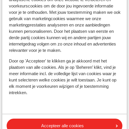
voorkeurscookies om de door jou ingevoerde informatie
Afstanden
voor je te onthouden. Met jouw toestemming maken we ook
Afstand tot centrum: bad hofgastein circa 1,7
gebruik van marketingcookies waarmee we onze
kilometer
marketingprestaties analyseren en onze aanbiedingen
Afstand tot skilift circa 1,8 kilometer
kunnen personaliseren. Door het plaatsen van eerste en
Winkels: 1 km
derde partij cookies kunnen wij en andere partijen jouw
internetgedrag volgen om zo onze inhoud en advertenties
Restaurant: 40 m
relevanter voor je te maken.
Rustig gelegen
Door op 'Accepteer' te klikken ga je akkoord met het
Skipas, -les en verhuur
plaatsen van alle cookies. Als je op 'Beheren’ klikt, vind je
meer informatie incl. de volledige lijst van cookies waar je
Skipas
kunt selecteren welke cookies je wilt toestaan. Je kunt op
elk moment je voorkeuren wijzigen of je toestemming
intrekken.
Skilessen
Skimateriaal
Accepteer alle cookies