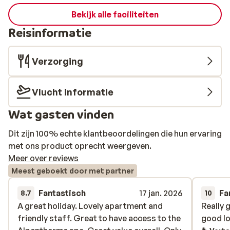
Bekijk alle faciliteiten
Reisinformatie
Verzorging
Vlucht informatie
Wat gasten vinden
Dit zijn 100% echte klantbeoordelingen die hun ervaring
met ons product oprecht weergeven.
Meer over reviews
Meest geboekt door met partner
Fantastisch
17 jan. 2026
Fa
8.7
10
A great holiday. Lovely apartment and
A great holiday. Lovely apartment and
Really 
Really 
friendly staff. Great to have access to the
friendly staff. Great to have access to the
good l
good l