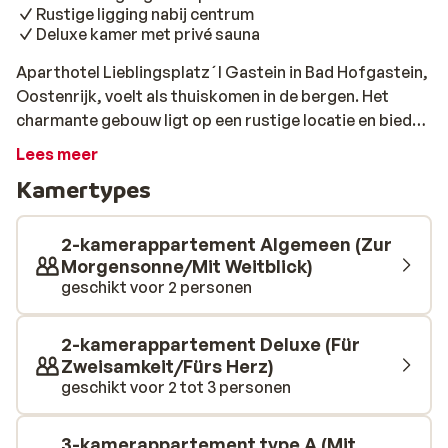
Rustige ligging nabij centrum
Deluxe kamer met privé sauna
Aparthotel Lieblingsplatz´l Gastein in Bad Hofgastein,
Oostenrijk, voelt als thuiskomen in de bergen. Het
charmante gebouw ligt op een rustige locatie en biedt
een sfeervol verblijf met een warm welkom. De skilift
Lees meer
en het gezellige centrum van Bad Hofgastein bereik je
Kamertypes
na een wandeling van ongeveer 20 minuten. De stijl van
het hotel ademt een moderne alpenlook: houten
accenten, knusse stoffen en panoramavensters
2-kamerappartement Algemeen (Zur
zorgen voor een huiselijke sfeer met uitzicht op de
Morgensonne/Mit Weitblick)
geschikt voor 2 personen
Gasteiner bergen. Je hebt de keuze uit verschillende
comfortabele appartementen. De Deluxe-kamer
beschikt zelfs over een privé sauna – ideaal om je
2-kamerappartement Deluxe (Für
spieren te laten ontspannen na een actieve dag in de
Zweisamkeit/Fürs Herz)
sneeuw. Als gast van Lieblingsplatz’l profiteer je van
geschikt voor 2 tot 3 personen
gratis toegang tot de bekende Alpentherme Gastein,
op zo’n 1 kilometer afstand. De warme thermale baden
3-kamerappartement type A (Mit