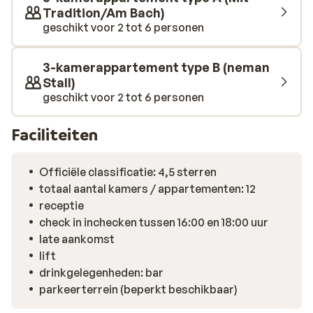
en diverse wellnesszones zijn een weldaad voor lichaam
Tradition/Am Bach)
en geest. Ook in het aparthotel zelf zijn er fijne
geschikt voor 2 tot 6 personen
voorzieningen, zoals een skiberging met verwarmde
schoenhouders en een gezellige bar om de dag
3-kamerappartement type B (neman
ontspannen af te sluiten. De ligging is ideaal voor wie
Stall)
rust zoekt, maar ook graag op pad gaat. In de
geschikt voor 2 tot 6 personen
omgeving wachten ruim 200 kilometer aan pistes,
winterwandelroutes en authentieke restaurants. Op
Faciliteiten
maar 40 meter van het hotel geniet je al van een
Oostenrijkse maaltijd. Je ruikt de frisse berglucht
Officiële classificatie: 4,5 sterren
zodra je de deur uitstapt, en het uitzicht maakt elk
totaal aantal kamers / appartementen: 12
moment memorabel.
receptie
check in inchecken tussen 16:00 en 18:00 uur
late aankomst
lift
drinkgelegenheden: bar
parkeerterrein (beperkt beschikbaar)