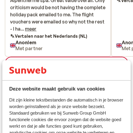
Alpentherme spa. Great value overall. Only
Alpentherme spa. Great value overall. Only
Verta
criticism would be not having the complete
criticism would be not having the complete
holiday pack emailed to me. The flight
holiday pack emailed to me. The flight
vouchers were emailed so why not the rest
vouchers were emailed so why not the rest
- I hadn’t realised I needed get this from a
- I ha...
meer
portal on the website or app
Vertalen naar het Nederlands (NL)
Anoniem
Ano
Met partner
Met 
Bekijk alle 2 ervaringen
Ligging
Deze website maakt gebruik van cookies
Dit zijn kleine tekstbestanden die automatisch in je browser
worden geïnstalleerd als je onze website bezoekt.
Bekijk op kaart
Standaard gebruiken we bij Sunweb Group GmbH
functionele cookies die ervoor zorgen dat de website goed
werkt en dat je alle functies goed kunt gebruiken,
analytische cookies om onze website te verbeteren en