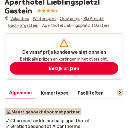
Aparthotel Lieblingsplatz´l
Gastein
Vakanties
Wintersport
Oostenrijk
Ski Amadé
Bad Hofgastein
Aparthotel Lieblingsplatz´l Gastein
De vanaf prijs konden we niet ophalen
Bekijk alle prijzen en kortingen in het overzicht.
Bekijk prijzen
Algemeen
Kamertypes
Faciliteiten
Reisin
Meest geboekt door met partner
Charmant en kleinschalig aparthotel
Gratis toegang tot Alpentherme