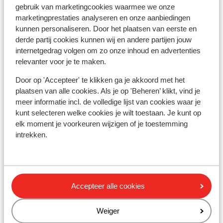
gebruik van marketingcookies waarmee we onze
kilometer
marketingprestaties analyseren en onze aanbiedingen
Rustig gelegen
kunnen personaliseren. Door het plaatsen van eerste en
Aan een steile weg
derde partij cookies kunnen wij en andere partijen jouw
internetgedrag volgen om zo onze inhoud en advertenties
Skipas, -les en verhuur
relevanter voor je te maken.
Door op 'Accepteer' te klikken ga je akkoord met het
Skipas
plaatsen van alle cookies. Als je op 'Beheren’ klikt, vind je
meer informatie incl. de volledige lijst van cookies waar je
Skilessen
kunt selecteren welke cookies je wilt toestaan. Je kunt op
elk moment je voorkeuren wijzigen of je toestemming
intrekken.
Skimateriaal
Andere accommodaties in Ski Amadé
Accepteer alle cookies
More Mountain Suites
Weiger