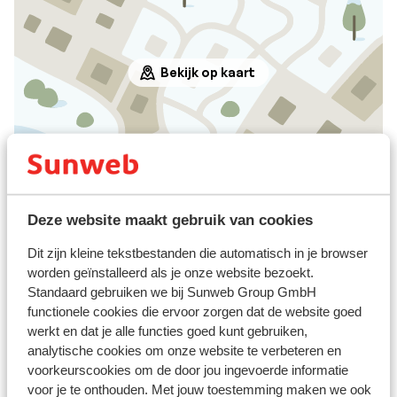
Bekijk op kaart
Afstanden
Centrum: 700 m
Luchthaven: 98 km
Deze website maakt gebruik van cookies
Afstand tot treinstation circa 2,5 kilometer
Dit zijn kleine tekstbestanden die automatisch in je browser
Bushalte: 300 m
worden geïnstalleerd als je onze website bezoekt.
Skipiste graukogellift talstation: 1 km
Standaard gebruiken we bij Sunweb Group GmbH
Skilift graukogellift talstation: 1 km
functionele cookies die ervoor zorgen dat de website goed
Winkels: 2 km
werkt en dat je alle functies goed kunt gebruiken,
Afstand tot dichtstbijzijnde (mini)supermarkt
analytische cookies om onze website te verbeteren en
circa 2,5 kilometer
voorkeurscookies om de door jou ingevoerde informatie
Afstand tot dichtstbijzijnde restaurant circa 1,9
voor je te onthouden. Met jouw toestemming maken we ook