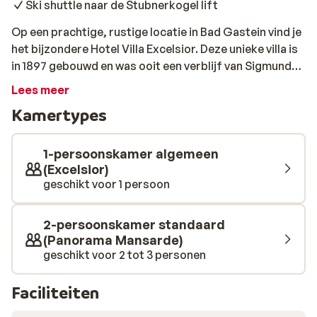
Ski shuttle naar de Stubnerkogel lift
Op een prachtige, rustige locatie in Bad Gastein vind je
het bijzondere Hotel Villa Excelsior. Deze unieke villa is
in 1897 gebouwd en was ooit een verblijf van Sigmund
Freud. Villa Excelsior is luxe ingericht, met veel
Lees meer
originele meubels en een betoverende sfeer. Het
Kamertypes
sfeervolle centrum van Bad Gastein ligt op ongeveer
700 meter. Villa Excelsior biedt haar gasten een ski
shuttle service aan naar de Stubnerkogel lift. Het
1-persoonskamer algemeen
uitstekende eten, het vriendelijke personeel en de
(Excelsior)
geschikt voor 1 persoon
romantische sfeer maken een verblijf in het Villa
Excelsior Hotel & Kurhaus een onvergetelijke ervaring.
2-persoonskamer standaard
(Panorama Mansarde)
geschikt voor 2 tot 3 personen
Faciliteiten