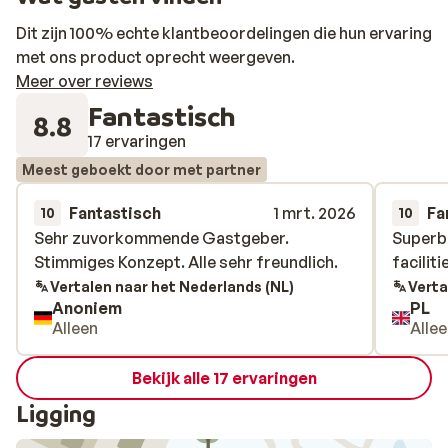
Dit zijn 100% echte klantbeoordelingen die hun ervaring
met ons product oprecht weergeven.
Meer over reviews
Fantastisch
8.8
17 ervaringen
Meest geboekt door met partner
Fantastisch
1 mrt. 2026
Fa
10
10
Sehr zuvorkommende Gastgeber.
Sehr zuvorkommende Gastgeber.
Superb 
Superb 
Stimmiges Konzept. Alle sehr freundlich.
Stimmiges Konzept. Alle sehr freundlich.
facilit
facilit
Vertalen naar het Nederlands (NL)
Verta
Anoniem
PL
Alleen
Alle
Bekijk alle 17 ervaringen
Ligging