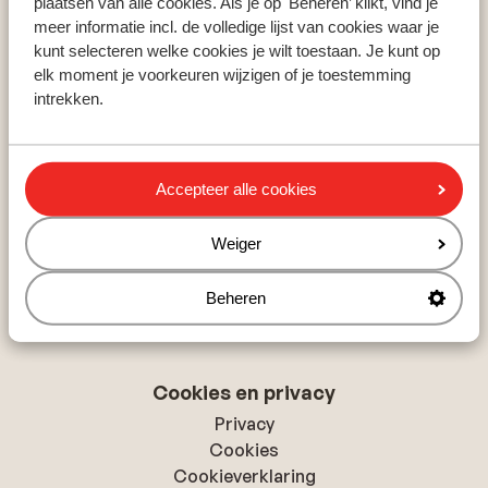
Populaire skigebieden
plaatsen van alle cookies. Als je op 'Beheren’ klikt, vind je
meer informatie incl. de volledige lijst van cookies waar je
Zillertal
kunt selecteren welke cookies je wilt toestaan. Je kunt op
Skicircus Saalbach-Hinterglemm
elk moment je voorkeuren wijzigen of je toestemming
Ski Amadé
intrekken.
Over Sunweb
Accepteer alle cookies
Over Sunweb
Verantwoord op vakantie
Weiger
Vacatures
Pers & media
Beheren
Toegankelijkheidsverklaring
Cookies en privacy
Privacy
Cookies
Cookieverklaring