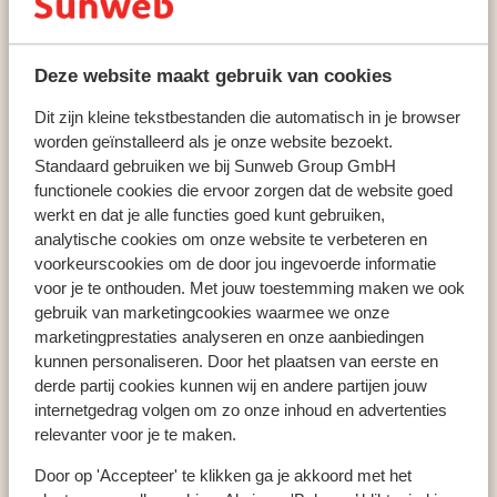
Tiroler Zugspitz Arena
Berwang
Hotel Singer Relais & Chateaux
Deze website maakt gebruik van cookies
Dit zijn kleine tekstbestanden die automatisch in je browser
worden geïnstalleerd als je onze website bezoekt.
Populaire wintersportlanden
Standaard gebruiken we bij Sunweb Group GmbH
Oostenrijk
functionele cookies die ervoor zorgen dat de website goed
werkt en dat je alle functies goed kunt gebruiken,
Frankrijk
analytische cookies om onze website te verbeteren en
Italië
voorkeurscookies om de door jou ingevoerde informatie
voor je te onthouden. Met jouw toestemming maken we ook
gebruik van marketingcookies waarmee we onze
Populaire wintersportbestemmingen
marketingprestaties analyseren en onze aanbiedingen
Gerlos
kunnen personaliseren. Door het plaatsen van eerste en
derde partij cookies kunnen wij en andere partijen jouw
Mayrhofen
internetgedrag volgen om zo onze inhoud en advertenties
Saalbach
relevanter voor je te maken.
Door op 'Accepteer' te klikken ga je akkoord met het