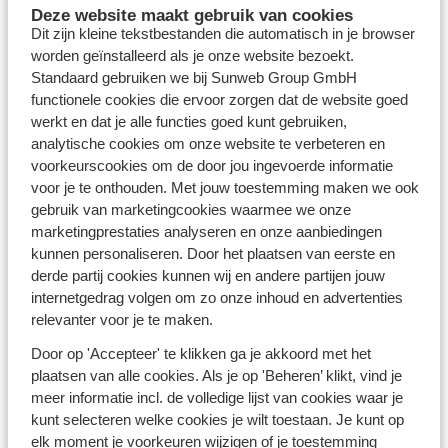
Oostenrijk dé perfecte keuze?
Deze website maakt gebruik van cookies
Dit zijn kleine tekstbestanden die automatisch in je browser
Een
wintersport
appartement in Oostenrijk is perfect
worden geïnstalleerd als je onze website bezoekt.
voor
families
, vriendengroepen en stellen die op zoek
Standaard gebruiken we bij Sunweb Group GmbH
zijn naar flexibiliteit en comfort. Kies voor een ruim
functionele cookies die ervoor zorgen dat de website goed
verblijf met een volledig ingerichte keuken en aparte
werkt en dat je alle functies goed kunt gebruiken,
slaapkamers, of ga voor extra gemak met logies en
analytische cookies om onze website te verbeteren en
ontbijt (ideaal voor gezinnen). Verblijf je liever
direct
voorkeurscookies om de door jou ingevoerde informatie
aan de piste
? Dan zijn er ski-in/ski-out accommodaties
voor je te onthouden. Met jouw toestemming maken we ook
die je direct toegang geven tot de pistes perfect. Voor
gebruik van marketingcookies waarmee we onze
wie graag de gezelligheid van een dorp opzoekt, zijn er
marketingprestaties analyseren en onze aanbiedingen
appartementen in levendige skigebieden zoals
Ischgl
of
kunnen personaliseren. Door het plaatsen van eerste en
het autovrije
Serfaus
, waar je na een dag op de piste zo
derde partij cookies kunnen wij en andere partijen jouw
de restaurants en winkels in wandelt. Bekijk ons
internetgedrag volgen om zo onze inhoud en advertenties
uitgebreide aanbod en vind het perfecte appartement
relevanter voor je te maken.
in Oostenrijk voor jouw wintersport.
Door op 'Accepteer' te klikken ga je akkoord met het
plaatsen van alle cookies. Als je op 'Beheren’ klikt, vind je
Wintersportplezier vanuit je appartement in
meer informatie incl. de volledige lijst van cookies waar je
Oostenrijk
kunt selecteren welke cookies je wilt toestaan. Je kunt op
Vanuit je appartement op skivakantie in Oostenrijk
elk moment je voorkeuren wijzigen of je toestemming