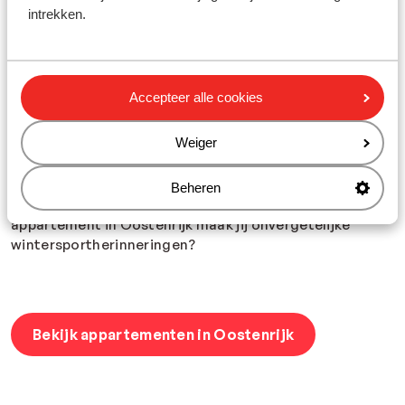
beleef je de mooiste avonturen. Naast skiën,
intrekken.
snowboarden en langlaufen is er nog veel meer te doen.
Leef je uit in één van de vele funparks of geniet van een
adembenemend uitzicht op de top van de Kitzsteinhorn
in
Kaprun
. Een hoogtepunt in alle opzichten! Al een
Accepteer alle cookies
ervaren wintersporter? Daag jezelf uit op de
spannendste afdalingen in Mayrhofen
. Hossen, dansen
Weiger
en meezingen doe je in de Oostenrijkse dorpen Gerlos
en Ischgl, waar het dak eraf gaat tijdens de
après-ski
.
Of proost met schnapps en ga op kroegentocht langs
Beheren
de beste
après-ski bars in Kirchberg
. Vanuit welk
appartement in Oostenrijk maak jij onvergetelijke
wintersportherinneringen?
Bekijk appartementen in Oostenrijk