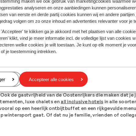
estemming maken we ook gebruik van marketingcookies waarmee w
ngprestaties analyseren en onze aanbiedingen kunnen personalisere
tsen van eerste en derde partij cookies kunnen wij en andere partijen
gedrag volgen om zo onze inhoud en advertenties relevanter voor je 
'Accepteer' te klikken ga je akkoord met het plaatsen van alle cookies
ren’ klikt, vind je meer informatie incl. de volledige lijst van cookies w
ecteren welke cookies je wilt toestaan. Je kunt op elk moment je voo
 of je toestemming intrekken.
gewaardeerd door de gasten
eren
ger
Accepteer alle cookies
ebreide aanbod aan faciliteiten als een uitnodigende welln
ok de gastvrijheid van de Oostenrijkers die maken dat je je
tementen, luxe chalets en
all inclusive hotels
in alle soorte
 vooral op een heerlijk ontbijtbuffet en een rijkgevulde me
wintersport gaat. Of dat nu je familie, vrienden of collega’