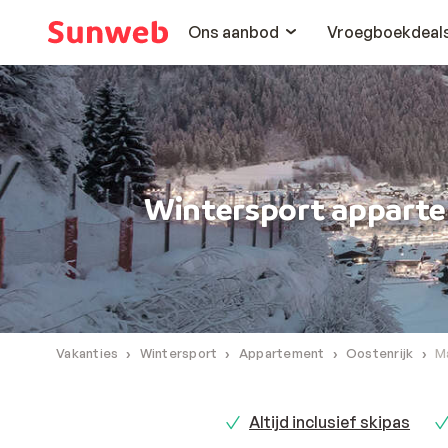
Ons aanbod
Vroegboekdeal
Wintersport appart
Vakanties
Wintersport
Appartement
Oostenrijk
M
Altijd inclusief skipas