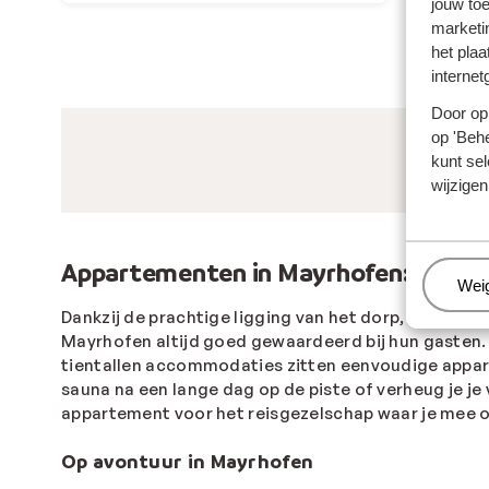
jouw to
marketi
het plaa
internet
Door op 
op 'Behe
kunt sel
wijzigen
Appartementen in Mayrhofen: goed 
Beh
Wei
Dankzij de prachtige ligging van het dorp, het uitg
Mayrhofen altijd goed gewaardeerd bij hun gasten. O
tientallen accommodaties zitten eenvoudige appar
sauna na een lange dag op de piste of verheug je je
appartement voor het reisgezelschap waar je mee op 
Op avontuur in Mayrhofen