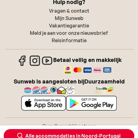
Hulp nodig?
Vragen & contact
Mijn Sunweb
Vakantiegarantie
Meld je aan voor onze nieuwsbrief
Reisinformatie
Betaal veilig en makkelijk
Sunweb is aangesloten bij
Duurzaamheid
Over Sunweb
Vacatures
Algemene voorwaarden zonvakanties
Cookies
Alle accommodaties in Noord-Portugal