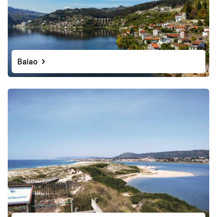
prachtige kleurrijke huizen, de bijzondere Azelejo's op
de gevels, oude kerken en de 76 meter hoge toren
Torre dos Clérigos. Hier geniet je boven van een
prachtig panoramisch uitzicht over de stad.
Baiao
Wellicht de bekendste export uit de regio is de
portwijn. Breng een bezoekje aan de wijnkelders in Vila
Nova de Gaia en proef hoe lekker en divers deze wijn
kan zijn. De wijnkelders vind je aan de andere kant van
de Ponte Dom Luis I brug, die de oevers van de Douro
rivier met elkaar verbindt. Breng een bezoekje aan deze
culturele stad en ontdek waarom Noord-Portugal zo'n
geliefde plek is!
Let op: aan de Costa de Lisboa is geen reisleiding
aanwezig. Bij aankomst op de luchthaven van Lissabon
word je opgevangen door een lokale (Engelssprekende) v