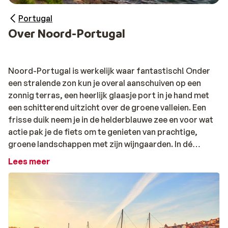
Portugal
Over Noord-Portugal
Noord-Portugal is werkelijk waar fantastisch! Onder
een stralende zon kun je overal aanschuiven op een
zonnig terras, een heerlijk glaasje port in je hand met
een schitterend uitzicht over de groene valleien. Een
frisse duik neem je in de helderblauwe zee en voor wat
actie pak je de fiets om te genieten van prachtige,
groene landschappen met zijn wijngaarden. In dé
cultuurstad Porto slenter je door de mooiste straatjes,
Lees meer
waarvan de binnenstad je doet denken aan een levendig
schilderij. Zoek je naast de zon ook natuur en cultuur,
dan zal Noord-Portugal al je verwachtingen overtreffen.
Noord-Portugal: wat een veelzijdigheid!