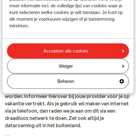
kamer 18 jaar of ouder te zijn.
meer informatie incl. de volledige lijst van cookies waar je
kunt selecteren welke cookies je wilt toestaan. Je kunt op
Vaccinatie
elk moment je voorkeuren wijzigen of je toestemming
Voor actuele informatie betreffende vaccinaties en
intrekken.
andere gegevens over gezondheid en reizen, kun je het
beste een kijkje nemen op de website van het Landelijk
Coördinatiecentrum Reizigersadvisering:
Accepteer alle cookies
https://www.lcr.nl/
Weiger
Telefoneren
Je kan met je mobiele telefoon telefoneren in Portugal.
Wij adviseren je om dit zoveel mogelijk te beperken,
Beheren
vanwege de hoge kosten die hiervoor aangerekend
worden. Informeer hierover bij jouw provider voor je op
vakantie vertrekt. Als je gebruik wil maken van internet
via je telefoon, dan raden we je aan om dit via een
draadloos netwerk te doen. Zet ook altijd je
dataroaming uit in het buitenland.