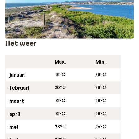
Het weer
Max.
Min.
januari
31°C
28°C
februari
30°C
28°C
maart
31°C
28°C
april
31°C
28°C
mei
28°C
26°C