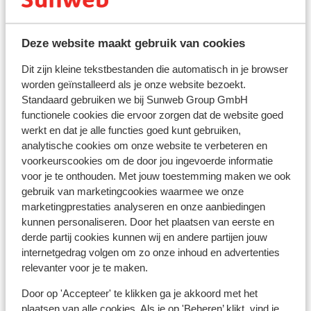
- Nederlandse identiteitskaart of een Nederlands
internationaal reispaspoort.
- Voor kinderen jonger dan 12 jaar is de Kids-ID
Deze website maakt gebruik van cookies
verplicht.
- Voor personen onder de 18 jaar die zonder
Dit zijn kleine tekstbestanden die automatisch in je browser
worden geïnstalleerd als je onze website bezoekt.
meerderjarige personen reizen, is een getekende
Standaard gebruiken we bij Sunweb Group GmbH
verklaring nodig van ouder(s) en/of verzorger(s). Hier
functionele cookies die ervoor zorgen dat de website goed
kan om gevraagd worden.
werkt en dat je alle functies goed kunt gebruiken,
- De reisdocumenten dienen geldig te zijn voor de
analytische cookies om onze website te verbeteren en
gehele duur van het verblijf in Portugal.
voorkeurscookies om de door jou ingevoerde informatie
- Indien je geen Nederlandse nationaliteit hebt, raden
voor je te onthouden. Met jouw toestemming maken we ook
we je aan om contact op te nemen met de ambassade
gebruik van marketingcookies waarmee we onze
of consulaat.
marketingprestaties analyseren en onze aanbiedingen
- Over de juiste en geldige reisdocumenten beschikken,
kunnen personaliseren. Door het plaatsen van eerste en
is te allen tijde jouw eigen verantwoordelijkheid.
derde partij cookies kunnen wij en andere partijen jouw
internetgedrag volgen om zo onze inhoud en advertenties
relevanter voor je te maken.
Let op!
Voor
Portugal
geldt:
Door op 'Accepteer' te klikken ga je akkoord met het
In elke reservering dient er minimaal 1 persoon per
plaatsen van alle cookies. Als je op 'Beheren’ klikt, vind je