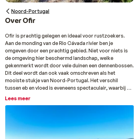
Noord-Portugal
Over Ofir
Ofir is prachtig gelegen en ideaal voor rustzoekers.
Aan de monding van de Rio Cávada rivier ben je
omgeven door een prachtig gebied. Niet voor niets is
de omgeving hier beschermd landschap, welke
gekenmerkt wordt door vele duinen een dennenbossen.
Dit deel wordt dan ook vaak omschreven als het
mooiste stukje van Noord-Portugal. Het verschil
tussen eb en vloed is eveneens spectaculair, waarbij de
rotsen pronken boven zee bij laag water. Wow! De
Lees meer
zomermaanden bruisen hier, want ook vele Portugese
brengen, geheel terecht, graag hun vakantie hier door.
Er zijn dan ook vele restaurants en terrasjes te vinden!