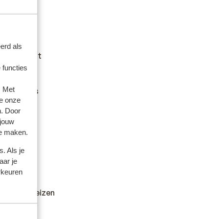
erd als
iteitskaart
 om na te
 functies
an het land
. Met
cumenten is
e onze
gesteld.
n. Door
 jouw
te maken.
 sprekende
. Als je
aar je
rkeuren
dheid en reizen