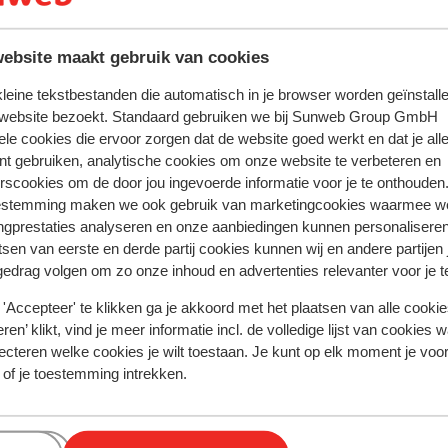
s in Nederland 220 volt. Je hebt geen verloopstekker nodig.
ebsite maakt gebruik van cookies
 kleine tekstbestanden die automatisch in je browser worden geïnstalle
rgers kunnen met een geldig Nederlands paspoort of ident
 website bezoekt. Standaard gebruiken we bij Sunweb Group GmbH
eb je niet de Nederlandse nationaliteit, dan is het belangrijk
ele cookies die ervoor zorgen dat de website goed werkt en dat je alle
nt gebruiken, analytische cookies om onze website te verbeteren en
egels van toepassing zijn. Dit vraag je na bij de ambassade v
rscookies om de door jou ingevoerde informatie voor je te onthouden
de landen waar je doorheen reist. Het reizen met de juiste do
estemming maken we ook gebruik van marketingcookies waarmee w
rdelijkheid. Sunweb kan hiervoor niet aansprakelijk worden 
ngprestaties analyseren en onze aanbiedingen kunnen personalisere
tsen van eerste en derde partij cookies kunnen wij en andere partijen
gedrag volgen om zo onze inhoud en advertenties relevanter voor je 
n reisleiding aanwezig. Je wordt opgevangen door een Engels
iger.
'Accepteer' te klikken ga je akkoord met het plaatsen van alle cookies
ren’ klikt, vind je meer informatie incl. de volledige lijst van cookies w
ecteren welke cookies je wilt toestaan. Je kunt op elk moment je voo
 of je toestemming intrekken.
tie betreffende vaccinaties en andere gegevens over gezon
 LCR: https://www.lcr.nl/.