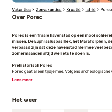
Vakanties
Zonvakanties
Kroatië
Istrië
Porec
Over Porec
Porec is een fraaie havenstad op een mooi schiereil
missen. De Euphrasiusbasiliek, het Maraforplein, de
verbaasd zijn dat deze havenstad hiermee veel bezo
zomermaanden altijd wel iets te doen is.
Prehistorisch Porec
Porec gaat al een tijdje mee. Volgens archeologische 
bewoond. Sinds een jaar of 2000, sinds de komst van 
Lees meer
overheersers hebben zeker hun sporen na gelaten. He
straten hebben zelfs hun originele namen nog: Decu
meerdere overheersers gehad. Van de Turken, Longoba
Het weer
Oostenrijkers, toen de Italianen. Tijdens de Tweede We
gebombardeerd, ook wisselde de stad nog eens van ei