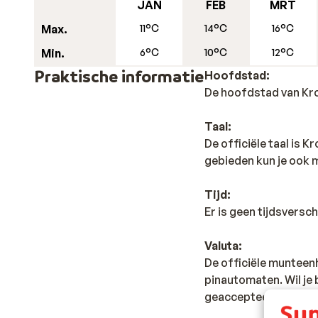
JAN
FEB
MRT
Toffe trekpleisters
Max.
11°C
14°C
16°C
De stad is een enorm divers als het gaat over beziens
Min.
6°C
10°C
12°C
Bruio, Plava Laguna -Blauwe Lagune- en Zelena Laguna
watersportvoorzieningen, ideaal voor een dagje aan he
Praktische informatie
Hoofdstad:
met de boot naar Venetië, met de huurauto naar het n
De hoofdstad van Kro
toch gewoon een dagje lekker varen? Een dagje afkoel
Taal:
De officiële taal is 
gebieden kun je ook m
Tijd:
Er is geen tijdsversc
Valuta:
De officiële munteenh
pinautomaten. Wil je
geaccepteerd.