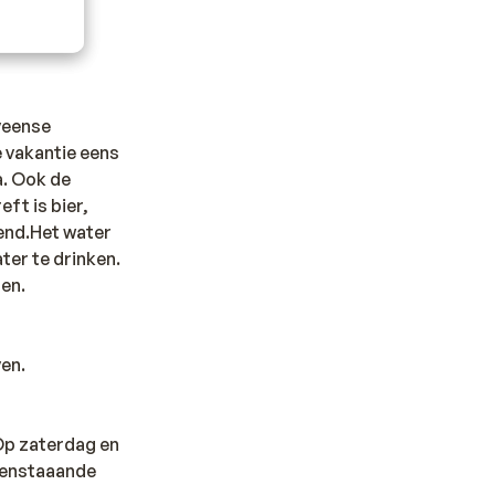
veense
e vakantie eens
a. Ook de
eft is bier,
kend.Het water
ter te drinken.
pen.
ven.
 Op zaterdag en
ovenstaaande