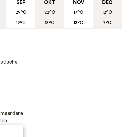
SEP
OKT
NOV
DEC
29°C
22°C
17°C
12°C
es als
19°C
18°C
13°C
7°C
et
 of
istische
al meerdere
sen