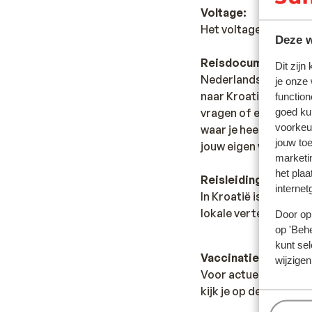
Voltage:
Het voltage is net al
Deze w
Reisdocumenten:
Dit zijn
Nederlandse staatsbu
je onze
naar Kroatië reizen. H
function
goed ku
vragen of er andere r
voorkeu
waar je heen wilt en 
jouw to
jouw eigen verantwoo
marketi
het plaa
Reisleiding
internet
In Kroatië is er gee
lokale vertegenwoord
Door op 
op 'Behe
kunt sel
Vaccinatie:
wijzigen
Voor actuele informa
kijk je op de site van