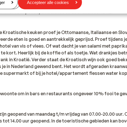
eren
ger
Accepteer alle cookies
ummer voor politie, ambulance en de brandweer is 112.
de Kroatische keuken proef je Ottomaanse, Italiaanse en Slo
eerde eten is goed en aantrekkelijk geprijsd. Proef tijdens j
hotel van vis of vlees. Of wat dacht je van salami met paprik
 kort. Heerlijk bij de koffie of als toetje. Wat drankjes betr
rank in Kroatië. Verder staat de Kroatisch wijn ook goed be
als je in Nederland gewend bent. Het wordt afgeraden kraanwa
de supermarkt of bij je hotel/appartement flessen water ko
gewoonte om in bars en restaurants ongeveer 10% fooi te ge
 zijn geopend van maandag t/m vrijdag van 07.00-20.00 uur.
ls tot 14.00 uur geopend. In de toeristische gebieden kan b