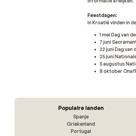
informatie afwijken.
Feestdagen:
In Kroatië vinden in 
1 mei Dag van d
7 juni Sacrame
22 juni Dag van 
25 juni Nationa
5 augustus Nat
8 oktober Onaf
Populaire landen
Spanje
Griekenland
Portugal