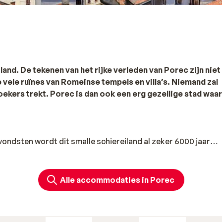
and. De tekenen van het rijke verleden van Porec zijn niet
 vele ruïnes van Romeinse tempels en villa’s. Niemand zal
ekers trekt. Porec is dan ook een erg gezellige stad waar
vondsten wordt dit smalle schiereiland al zeker 6000 jaar
de Romeinen is het een geliefde vakantieplek. De Romeinse
t rechthoekige stratenpatroon is nog terug te zien, twee va
manus en Cardo Maximus. De laatste duizenden jaren heeft 
Alle accommodaties in Porec
rden, Franken naar de kolonisten uit Venetië. Toen de
reldoorlog is er veel veranderd, niet alleen is de stad zwaa
genaar. Sinds 1991 is Porec onderdeel van Kroatië.