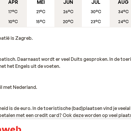
APR
MEI
JUN
JUL
AUG
17°C
21°C
26°C
30°C
34°C
waardigheden. Net ten zuiden van de stad vind je leuke dorpj
10°C
15°C
20°C
23°C
24°C
 -Groene Lagune-. Hier zijn ook zeer veel
t strand dus. Liever een dagje uit de stad? Waarom ga je ni
ationale park Plitvice Lakes met de schitterende watervallen
atië is Zagreb.
ing op zee is ongetwijfeld erg welkom in dit warme klimaat.
Kroatisch. Daarnaast wordt er veel Duits gesproken. In de toer
et het Engels uit de voeten.
hil met Nederland.
eid is de euro. In de toeristische (bad)plaatsen vind je veel
 betalen met een credit card? Ook deze worden op veel plaat