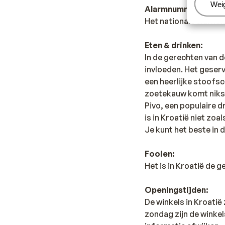
Beh
Wei
Alarmnummer:
Het nationale alarmn
Eten & drinken:
In de gerechten van 
invloeden. Het geserv
een heerlijke stoofsc
zoetekauw komt niks te
Pivo, een populaire d
is in Kroatië niet zo
Je kunt het beste in 
Fooien:
Het is in Kroatië de 
Openingstijden:
De winkels in Kroatië
zondag zijn de winke