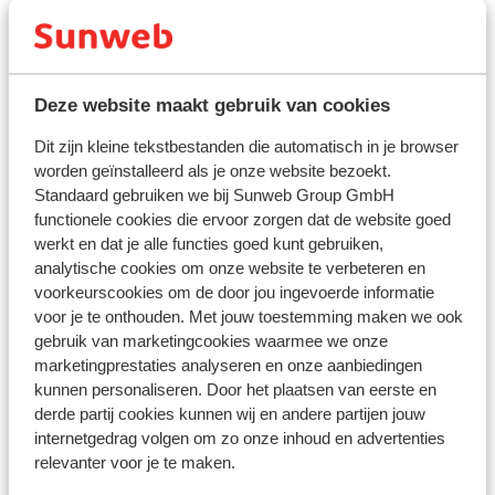
haven v
langs d
ieder k
10 minu
Deze website maakt gebruik van cookies
15 km, 
Bekijk op kaart
wel reg
Dit zijn kleine tekstbestanden die automatisch in je browser
voorbij
worden geïnstalleerd als je onze website bezoekt.
ervaren
Standaard gebruiken we bij Sunweb Group GmbH
functionele cookies die ervoor zorgen dat de website goed
In de buurt
werkt en dat je alle functies goed kunt gebruiken,
Aan het strand (zandstrand, ligstoelen (gratis) ,
analytische cookies om onze website te verbeteren en
voorkeurscookies om de door jou ingevoerde informatie
parasol (gratis) )
voor je te onthouden. Met jouw toestemming maken we ook
Centrum: 1500 m
gebruik van marketingcookies waarmee we onze
Luchthaven Paphos: 15 km
marketingprestaties analyseren en onze aanbiedingen
Bushalte: 10 m
kunnen personaliseren. Door het plaatsen van eerste en
Pinautomaat: 50 m
derde partij cookies kunnen wij en andere partijen jouw
Winkels: 100 m
internetgedrag volgen om zo onze inhoud en advertenties
(Mini)supermarkt: 50 m
relevanter voor je te maken.