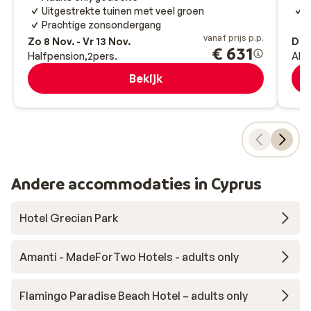
Uitgestrekte tuinen met veel groen
P
Prachtige zonsondergang
vanaf prijs p.p.
Zo 8 Nov. - Vr 13 Nov.
Di 6
€ 631
Halfpension
2
pers.
All-
Bekijk
Andere accommodaties in Cyprus
Hotel Grecian Park
Amanti - MadeForTwo Hotels - adults only
Flamingo Paradise Beach Hotel – adults only