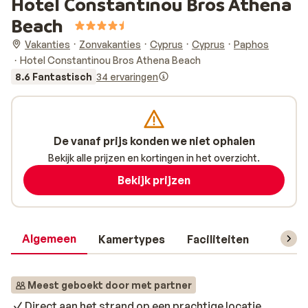
Hotel Constantinou Bros Athena
Beach
Vakanties
Zonvakanties
Cyprus
Cyprus
Paphos
Hotel Constantinou Bros Athena Beach
8.6 Fantastisch
34 ervaringen
De vanaf prijs konden we niet ophalen
Bekijk alle prijzen en kortingen in het overzicht.
Bekijk prijzen
Algemeen
Kamertypes
Faciliteiten
Reisin
Meest geboekt door met partner
Direct aan het strand op een prachtige locatie