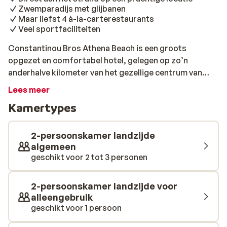
Zwemparadijs met glijbanen
Maar liefst 4 à-la-carterestaurants
Veel sportfaciliteiten
Constantinou Bros Athena Beach is een groots
opgezet en comfortabel hotel, gelegen op zo’n
anderhalve kilometer van het gezellige centrum van
Paphos. Het ligt pal aan zee en heeft voor de deur een
Lees meer
fijn stukje strand. Bovendien loopt de boulevard langs
Kamertypes
het resort, waardoor je in een wandeling van ongeveer
dertig minuten het centrum kunt bereiken. Het hotel is
ideaal voor rustzoekers. Je vindt vooral in de mooie
2-persoonskamer landzijde
tuin veel plekjes om lekker te luieren en ook de grote
algemeen
geschikt voor 2 tot 3 personen
Elixer spa is uitgerust met een aantal heerlijke
ontspanningsfaciliteiten. Zo vind je er een
schoonheidssalon, een sauna, een jacuzzi en een Turks
2-persoonskamer landzijde voor
stoombad. Ook biedt Constantinou Bros Athena Beach
alleengebruik
een zwemparadijs met waterglijbanen en een
geschikt voor 1 persoon
bowlingbaan. Verder kun je midgetgolfen of in de