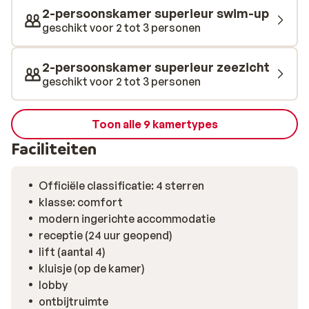
gameroom toffe games spelen. Bovendien is het een
2-persoonskamer superieur swim-up
feestje om hier te dineren. Naast een hoofdrestaurant,
geschikt voor 2 tot 3 personen
waar uitstekende en uitgebreide buffetten zijn
uitgestald, zijn er ook een aantal
2-persoonskamer superieur zeezicht
specialiteitenrestaurants, zoals een Italiaan en een
geschikt voor 2 tot 3 personen
‘haute cuisine’ à la carte restaurant. Verder vindt er één
keer per week een gezellig tuindiner plaats.
Toon alle 9 kamertypes
Faciliteiten
Officiële classificatie: 4 sterren
klasse: comfort
modern ingerichte accommodatie
receptie (24 uur geopend)
lift (aantal 4)
kluisje (op de kamer)
lobby
ontbijtruimte