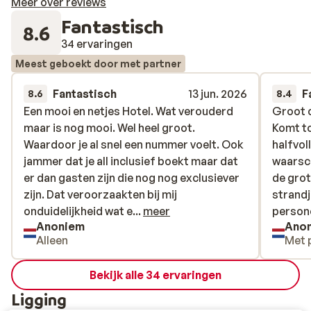
Meer over reviews
Fantastisch
8.6
34 ervaringen
Meest geboekt door met partner
Fantastisch
13 jun. 2026
F
8.6
8.4
Een mooi en netjes Hotel. Wat verouderd
Een mooi en netjes Hotel. Wat verouderd
Groot 
Groot 
maar is nog mooi. Wel heel groot.
maar is nog mooi. Wel heel groot.
Komt to
Komt to
Waardoor je al snel een nummer voelt. Ook
Waardoor je al snel een nummer voelt. Ook
halfvol
halfvol
jammer dat je all inclusief boekt maar dat
jammer dat je all inclusief boekt maar dat
waarsch
waarsch
er dan gasten zijn die nog nog exclusiever
er dan gasten zijn die nog nog exclusiever
de grot
de grot
zijn. Dat veroorzaakten bij mij
zijn. Dat veroorzaakten bij mij
strandj
strandj
onduidelijkheid wat er nou wel of niet
onduidelijkheid wat e...
meer
persone
persone
Anoniem
Ano
inbegrepen zou zijn.
verrass
Alleen
Met 
overgro
zeker i
Bekijk alle 34 ervaringen
boek je
app van
Ligging