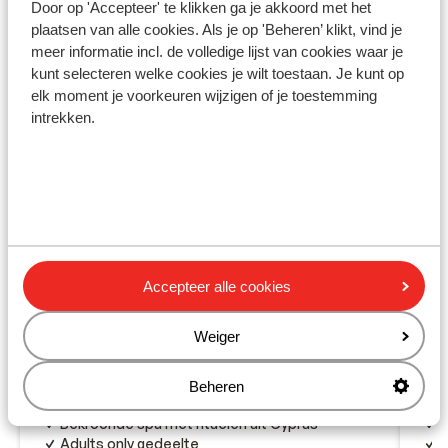
Door op 'Accepteer' te klikken ga je akkoord met het
Ook interessant voor jou
plaatsen van alle cookies. Als je op 'Beheren’ klikt, vind je
meer informatie incl. de volledige lijst van cookies waar je
kunt selecteren welke cookies je wilt toestaan. Je kunt op
elk moment je voorkeuren wijzigen of je toestemming
intrekken.
Accepteer alle cookies
Weiger
Fantastisch
8.7
Azia Resort & Spa
Ho
Beheren
Paphos
Cyprus
Cyprus
Pro
Bekroonde spa met rituelen uit Cyprus
H
Adults only gedeelte
G