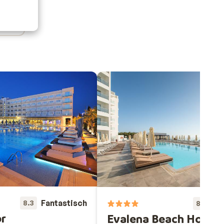
Fantastisch
Fa
8.3
8.3
r
Evalena Beach Hotel