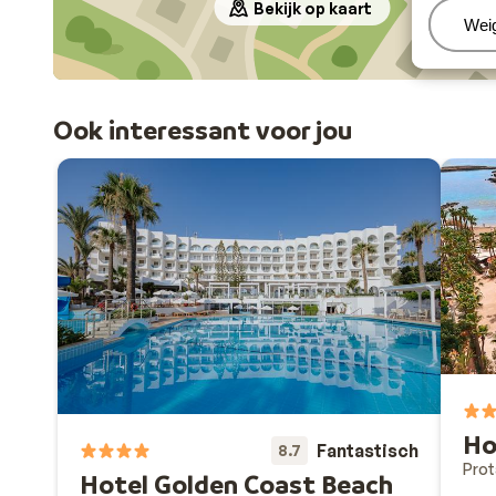
jammer.
Bekijk op kaart
Beh
Wei
Ook interessant voor jou
Ho
Fantastisch
8.7
Prot
Hotel Golden Coast Beach