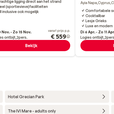
rachtige ligging direct aan het strand
Ayia Napa
Cyprus
C
eel (sportievieve)faciliteiten
Comfortabele s
ll inclusive ook mogelijk
Cocktailbar
Lesje Grieks
Luxe en modern
vanaf prijs p.p.
0 Nov. - Zo 15 Nov.
Di 6 Apr. - Zo 11 Apr
€ 559
es ontbijt
2
pers.
Logies ontbijt
2
pers
Bekijk
Hotel Grecian Park
The IVI Mare - adults only