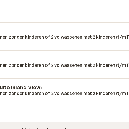
waar alleen volwassenen vanaf 18 jaar
alles wat je nodig hebt voor een
een standaardkamer, je slaapt altijd goed.
nternationale gerechten, en dankzij het All
vice maakt het verschil. Het personeel is
ar een leuk uitje in de buurt of gewoon
nen zonder kinderen of 2 volwassenen met 2 kinderen (t/m 1
tel & Suites voel je je snel op je gemak.
nen zonder kinderen of 2 volwassenen met 2 kinderen (t/m 1
uite Inland View)
nen zonder kinderen of 3 volwassenen met 2 kinderen (t/m 1