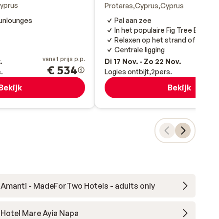
yprus
Protaras
Cyprus
Cyprus
unlounges
Pal aan zee
In het populaire Fig Tree Bay
Relaxen op het strand of bij h
Centrale ligging
vanaf prijs p.p.
va
.
Di 17 Nov. - Zo 22 Nov.
€ 534
.
Logies ontbijt
2
pers.
Bekijk
Bekijk
Amanti - MadeForTwo Hotels - adults only
Hotel Mare Ayia Napa