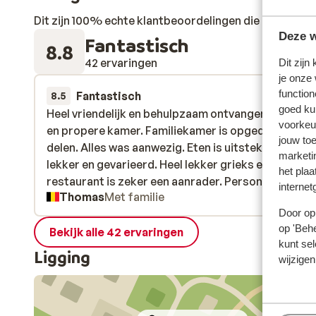
Dit zijn 100% echte klantbeoordelingen die hun erva
Deze w
Fantastisch
8.8
42 ervaringen
Dit zijn
je onze
function
Fantastisch
vorige 
8.5
goed ku
Heel vriendelijk en behulpzaam ontvangen. Heel ru
Heel vriendelijk en behulpzaam ontvangen. Heel ru
voorkeu
en propere kamer. Familiekamer is opgedeeld in tw
en propere kamer. Familiekamer is opgedeeld in tw
jouw to
delen. Alles was aanwezig. Eten is uitstekend. Heel
delen. Alles was aanwezig. Eten is uitstekend. Heel
marketi
lekker en gevarieerd. Heel lekker grieks eten. A la c
lekker en gevarieerd. Heel lekker grieks eten. A la c
het plaa
restaurant is zeker een aanrader. Personeel is heel
restaurant is zeker een aanrader. Person...
meer
internet
Thomas
Met familie
vriendelijk en doen alles met een lag. Hotel ligt in he
Door op 
centrum van Protaras waar het wel wat druk is. De
op 'Behe
stranden zijn overvol maar er zijn hele mooie en rus
Bekijk alle 42 ervaringen
kunt sel
plaatsen in de baaien langs de kust. Zeker een
Ligging
wijzigen
aanrader. Helaas niemand van Sunweb gezien om w
info te krijgen. Geen berichtjes met het uur van pic
bik terugkeer. Zelf alles moeten uitzoeken. Dat is