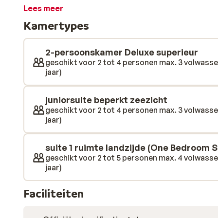
helemaal tot rust wil komen, is er een extra zwembad 
Lees meer
welkom zijn. De kamers zijn ruim en comfortabel, met 
Kamertypes
aangename vakantie. Of je nu kiest voor een suite of 
In het restaurant geniet je van een mix van lokale en i
Inclusive concept staat alles voor je klaar. Ook de ser
2-persoonskamer Deluxe superieur
vriendelijk en helpt je graag. Of je nu op zoek bent na
geschikt voor 2 tot 4 personen max. 3 volwasse
jaar)
zorgeloos wilt genieten van je vakantie, bij Vangelis Ho
juniorsuite beperkt zeezicht
geschikt voor 2 tot 4 personen max. 3 volwasse
jaar)
suite 1 ruimte landzijde (One Bedroom S
geschikt voor 2 tot 5 personen max. 4 volwasse
jaar)
Faciliteiten