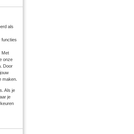
erd als
amilie
 functies
eden
och
och
. Met
e onze
n. Door
 jouw
te maken.
. Als je
aar je
rkeuren