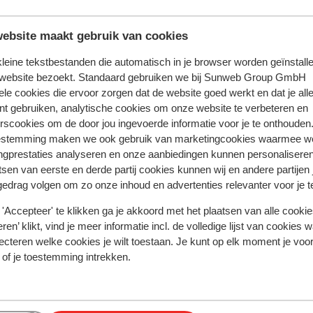
ring met ons product oprecht weergeven.
Meer over reviews
ebsite maakt gebruik van cookies
 kleine tekstbestanden die automatisch in je browser worden geïnstalle
Meest geboekt door met f
 website bezoekt. Standaard gebruiken we bij Sunweb Group GmbH
ele cookies die ervoor zorgen dat de website goed werkt en dat je alle
week
Fantastisch
2 weken gel
10
nt gebruiken, analytische cookies om onze website te verbeteren en
ime
ime
Allt var toppenbra. Stor pool och många solstolar 
Allt var toppenbra. Stor pool och många solstolar 
rscookies om de door jou ingevoerde informatie voor je te onthouden
ee
ee
en fantastisk vuxenpool.
en fantastisk vuxenpool.
estemming maken we ook gebruik van marketingcookies waarmee w
Vertalen naar het Nederlands (NL)
ngprestaties analyseren en onze aanbiedingen kunnen personalisere
arte
arte
tsen van eerste en derde partij cookies kunnen wij en andere partijen
gedrag volgen om zo onze inhoud en advertenties relevanter voor je 
Det går bra
Met familie
t
'Accepteer' te klikken ga je akkoord met het plaatsen van alle cookies
ren’ klikt, vind je meer informatie incl. de volledige lijst van cookies w
tige
ecteren welke cookies je wilt toestaan. Je kunt op elk moment je voo
 of je toestemming intrekken.
at
k up
In de buurt
Strand: 150 m