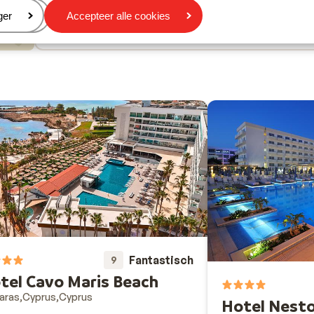
In het centrum
eren
ger
Accepteer alle cookies
Luchthaven: 65 km
Fantastisch
9
tel Cavo Maris Beach
aras
Cyprus
Cyprus
Hotel Nesto