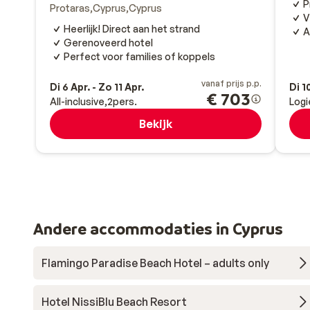
P
Protaras
Cyprus
Cyprus
V
Heerlijk! Direct aan het strand
A
Gerenoveerd hotel
Perfect voor families of koppels
vanaf prijs p.p.
Di 6 Apr. - Zo 11 Apr.
Di 1
€ 703
All-inclusive
2
pers.
Logi
Bekijk
Andere accommodaties in Cyprus
Flamingo Paradise Beach Hotel – adults only
Hotel NissiBlu Beach Resort