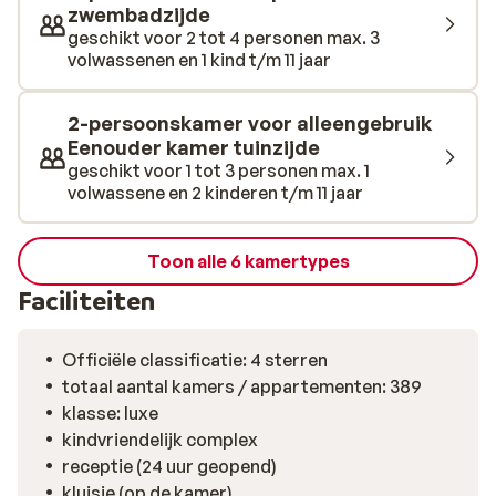
van alles wat Pickalbatros Vita Resort te bieden heeft!
zwembadzijde
geschikt voor 2 tot 4 personen max. 3
volwassenen en 1 kind t/m 11 jaar
2-persoonskamer voor alleengebruik
Eenouder kamer tuinzijde
geschikt voor 1 tot 3 personen max. 1
volwassene en 2 kinderen t/m 11 jaar
Toon alle 6 kamertypes
Faciliteiten
Officiële classificatie: 4 sterren
totaal aantal kamers / appartementen: 389
klasse: luxe
kindvriendelijk complex
receptie (24 uur geopend)
kluisje (op de kamer)