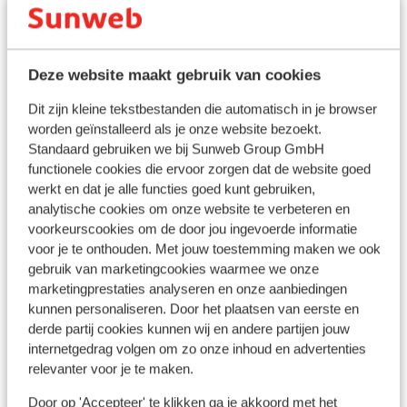
Ligging
Deze website maakt gebruik van cookies
Dit zijn kleine tekstbestanden die automatisch in je browser
worden geïnstalleerd als je onze website bezoekt.
Bekijk op kaart
Standaard gebruiken we bij Sunweb Group GmbH
functionele cookies die ervoor zorgen dat de website goed
werkt en dat je alle functies goed kunt gebruiken,
analytische cookies om onze website te verbeteren en
voorkeurscookies om de door jou ingevoerde informatie
In de buurt
voor je te onthouden. Met jouw toestemming maken we ook
Aan het strand (zandstrand, ligstoelen (gratis) ,
gebruik van marketingcookies waarmee we onze
parasol (gratis) , ligstoelen, parasol)
marketingprestaties analyseren en onze aanbiedingen
Afstand tot privéstrand
kunnen personaliseren. Door het plaatsen van eerste en
Afstand tot luchthaven circa 40, kilometer
derde partij cookies kunnen wij en andere partijen jouw
Afstand tot pinautomaat (binnen de
internetgedrag volgen om zo onze inhoud en advertenties
accommodatie)
relevanter voor je te maken.
Door op 'Accepteer' te klikken ga je akkoord met het