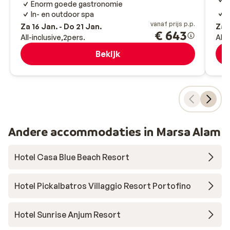
Enorm goede gastronomie
K
In- en outdoor spa
vanaf prijs p.p.
Za 16 Jan. - Do 21 Jan.
Za 1
€ 643
All-inclusive
2
pers.
All-
Bekijk
Andere accommodaties in Marsa Alam
Hotel Casa Blue Beach Resort
Hotel Pickalbatros Villaggio Resort Portofino
Hotel Sunrise Anjum Resort