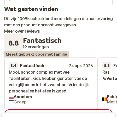
Wat gasten vinden
Dit zijn 100% echte klantbeoordelingen die hun ervaring
met ons product oprecht weergeven.
Meer over reviews
Fantastisch
8.8
19 ervaringen
Meest geboekt door met familie
Fantastisch
24 apr. 2026
F
8.4
8.3
Mooi, schoon complex met veel
Mooi, schoon complex met veel
Ras
Ras
faciliteiten. Kids hebben genoten van de
faciliteiten. Kids hebben genoten van de
Verta
vele glijbanen in het zwembad. Vriendelijk
vele glijbanen in het zwembad. Vriendelijk
personeel en het eten is goed.
personeel en het eten is goed.
Anoniem
Fabi
Groep
Met 
Bekijk alle 19 ervaringen