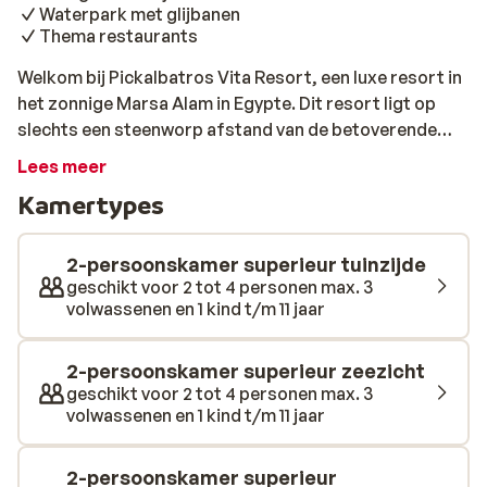
Waterpark met glijbanen
Thema restaurants
Welkom bij Pickalbatros Vita Resort, een luxe resort in
het zonnige Marsa Alam in Egypte. Dit resort ligt op
slechts een steenworp afstand van de betoverende
Rode Zee, de ideale locatie voor een heerlijke
Lees meer
zonvakantie. Hier kan je het prachtige onderwaterleven
Kamertypes
ontdekken of jezelf vermaken met verschillende
watersporten. Bij dit hotel draait alles om jouw
ontspanning. Neem een duik in het ruime zwembad of
2-persoonskamer superieur tuinzijde
beleef een spannende dag in het waterpark met
geschikt voor 2 tot 4 personen max. 3
volwassenen en 1 kind t/m 11 jaar
meerdere glijbanen. Wanneer de kinderen zich
vermaken in kids club, kom jij helemaal tot rust in de
luxe spa! Een dagje actie? Je kan een balletje slaan op
2-persoonskamer superieur zeezicht
de tennisbaan of meedoen met een fanatiek potje
geschikt voor 2 tot 4 personen max. 3
volwassenen en 1 kind t/m 11 jaar
beachvolleybal. Het resort biedt een fijne all-inclusive
ervaring, met smakelijke gerechten waarvan je de hele
dag door kunt genieten. Laat je verwennen en geniet
2-persoonskamer superieur