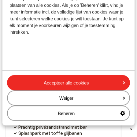
plaatsen van alle cookies. Als je op 'Beheren’ klikt, vind je
Ook interessant voor jou
meer informatie incl. de volledige lijst van cookies waar je
kunt selecteren welke cookies je wilt toestaan. Je kunt op
elk moment je voorkeuren wijzigen of je toestemming
intrekken.
Accepteer alle cookies
Fantastisch
8.5
Weiger
Hotel Pickalbatros Sea World -
Marsa Alam
Ma
Beheren
Marsa Alam
Marsa Alam
Egypte
Mar
Prachtig privézandstrand met bar
P
Splashpark met toffe glijbanen
G