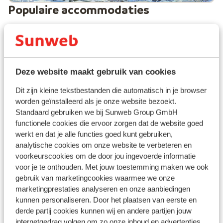
Populaire accommodaties
Deze website maakt gebruik van cookies
Dit zijn kleine tekstbestanden die automatisch in je browser
worden geïnstalleerd als je onze website bezoekt.
Standaard gebruiken we bij Sunweb Group GmbH
functionele cookies die ervoor zorgen dat de website goed
werkt en dat je alle functies goed kunt gebruiken,
analytische cookies om onze website te verbeteren en
voorkeurscookies om de door jou ingevoerde informatie
voor je te onthouden. Met jouw toestemming maken we ook
Goed
Le
7.8
gebruik van marketingcookies waarmee we onze
Résidence Les Terrasses de
Val 
marketingprestaties analyseren en onze aanbiedingen
Termignon
O
kunnen personaliseren. Door het plaatsen van eerste en
G
Val Cenis
Val Cenis
Frankrijk
derde partij cookies kunnen wij en andere partijen jouw
D
internetgedrag volgen om zo onze inhoud en advertenties