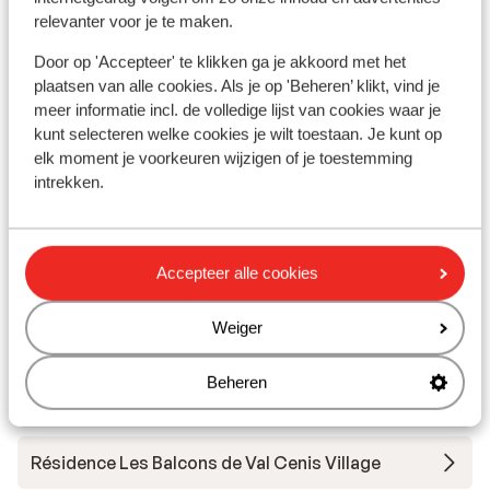
Direct naast de skilift
relevanter voor je te maken.
Het gezellige centrum op loopafstand
Comfortabele appartementen
Door op 'Accepteer' te klikken ga je akkoord met het
vanaf prijs p.p.
Za 10 Apr. - Za 17 Apr.
Za 1
plaatsen van alle cookies. Als je op 'Beheren’ klikt, vind je
€ 232
Logies
2
pers.
Log
meer informatie incl. de volledige lijst van cookies waar je
Bekijk
kunt selecteren welke cookies je wilt toestaan. Je kunt op
elk moment je voorkeuren wijzigen of je toestemming
intrekken.
Andere accommodaties in Val Cenis
Accepteer alle cookies
Weiger
Les Balcons Platinium Val Cenis
Beheren
Hôtel Saint Charles
Résidence Les Balcons de Val Cenis Village