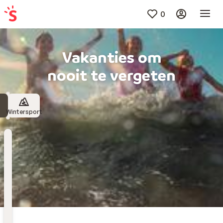
0
Vakanties om
nooit te vergeten
Wintersport
Bestemming
Kies bestemming
Wanneer
Vertrekdatum
Hoelang
Duur toevoegen