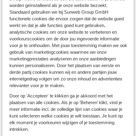
worden geïnstalleerd als je onze website bezoekt.
Standaard gebruiken we bij Sunweb Group GmbH
functionele cookies die ervoor zorgen dat de website goed
Nooit gedacht, toch gedaan met
werkt en dat je alle functies goed kunt gebruiken,
Sunweb
analytische cookies om onze website te verbeteren en
voorkeurscookies om de door jou ingevoerde informatie
voor je te onthouden. Met jouw toestemming maken we ook
Vertrek vanaf Brussels
gebruik van marketingcookies waarmee we onze
Airport
marketingprestaties analyseren en onze aanbiedingen
Boek jouw last minute
kunnen personaliseren. Door het plaatsen van eerste en
zonvakantie
derde partij cookies kunnen wij en andere partijen jouw
internetgedrag volgen om zo onze inhoud en advertenties
relevanter voor je te maken.
Winterzonvakanties
26/27
Door op 'Accepteer' te klikken ga je akkoord met het
Nu tot €250
plaatsen van alle cookies. Als je op 'Beheren’ klikt, vind je
vroegboekkorting p.p.
meer informatie incl. de volledige lijst van cookies waar je
kunt selecteren welke cookies je wilt toestaan. Je kunt op
elk moment je voorkeuren wijzigen of je toestemming
Examenreizen naar de
intrekken.
zon