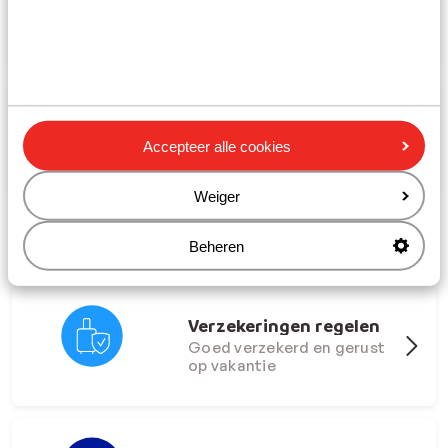
Zoek de zon op met je
vrienden!
Vroegboekdeals 26/27
Vanaf €229. Altijd incl.
Accepteer alle cookies
skipas
Weiger
Beheren
Ga onbezorgd op reis
Verzekeringen regelen
Goed verzekerd en gerust
op vakantie