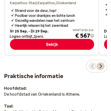
Karpathos-Stad
Karpathos
Griekenland
D
S
Strand voor de deur, top!
K
Poolbar voor drankjes en lichte lunch
Gezellig wandelen naar het centrum
Heerlijk relaxen bij het zwembad
vanaf prijs p.p.
Vr 25 Sep. - Di 29 Sep.
Di 1
€ 567
Logies ontbijt
2
pers.
Log
Bekijk
Praktische informatie
Hoofdstad:
De hoofdstad van Griekenland is Athene.
Taal: