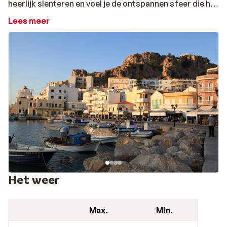
heerlijk slenteren en voel je de ontspannen sfeer die het
eiland uitstraalt. Ga je een dag op ontdekkingstocht,
Lees meer
dan mogen de plaatsjes Olympos, Mesochori, Othos en
Voloda beslist niet ontbreken op uw lijstje!
Het weer
Max.
Min.