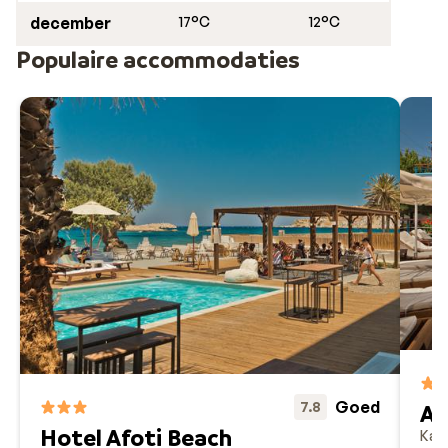
december
17°C
12°C
Populaire accommodaties
Goed
7.8
Ap
Hotel Afoti Beach
Kar