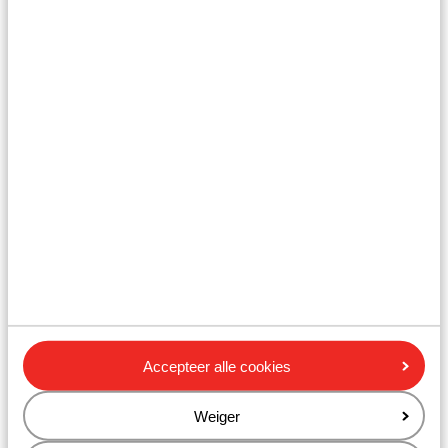
Eiland Halki
Vanaf € 45
Accepteer alle cookies
Het eiland Chalki is een van de kleinste eilanden van de
dodecanese. Het bezit naast een opmerkelijke
schoonheid, prachtige zandstranden, historische
Weiger
bezienswaardigheden en het schilderachtige stadje