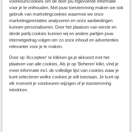
voorkeurscookies om de door jou ingevoerde informatie
Gedurende deze mooie dag maak je niet alleen kennis
voor je te onthouden. Met jouw toestemming maken we ook
met het dagelijkse leven op Rhodos, maar ontdek je
ook de verschillen tussen het Oosten en het Westen
gebruik van marketingcookies waarmee we onze
van het eiland en rijden we langs dorpen en door
marketingprestaties analyseren en onze aanbiedingen
prachtige natuur. Een tocht met vele verschillende
kunnen personaliseren. Door het plaatsen van eerste en
indrukken! Onze Nederlandstalige gids, die al jaren of
het eiland woont, neemt je mee om het echte Rhodos
derde partij cookies kunnen wij en andere partijen jouw
te leren kennen. We beginnen de dag met een bezoek
internetgedrag volgen om zo onze inhoud en advertenties
aan de heuvel van Filerimos net buiten Rhodos stad. Bij
relevanter voor je te maken.
het 18 meter hoge kruis, wat zich op deze heuvel
bevindt, heb je een prachtig uitzicht over het eiland.
Door op 'Accepteer' te klikken ga je akkoord met het
Hierna is het tijd voor een kopje koffie op een aan zee
gelegen terras. We bezoeken het kasteel van Kritinia,
plaatsen van alle cookies. Als je op 'Beheren’ klikt, vind je
gelegen aan de Westkant van het eiland. Een kasteel
meer informatie incl. de volledige lijst van cookies waar je
ruïne met schitterend uitzicht op de zee. Vervolgens is
kunt selecteren welke cookies je wilt toestaan. Je kunt op
het tijd om de lokale producten te proeven, waaronder
de wijn en de souma waar Rhodos ook bekend om
elk moment je voorkeuren wijzigen of je toestemming
staat. De route gaat door het mooie landschap en we
intrekken.
bezoeken een leuk klein dorpje waar we tijd hebben
om rond te wandelen en is er tijd voor een traditionele
lunch. De dag sluiten we af bij de 7 springs. Een bosrijk
gebied waar je kunt genieten van de mooie natuur, de 7
bronnen en de stromende beekjes. Lunch, drankjes en
entree Filerimos zijn niet inbegrepen in de
excursieprijs. Boekbaar in: Ialyssos, Ixia, Faliraki en
Rhodos stad.