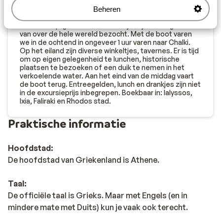
Nimborio. Het is dan ook niet alleen populair onder
toeristen, maar ook onder de Grieken zelf. Chalki
Beheren
wordt ook wel het "Centrum van vrede en
vriendschap"genoemd en wordt jaarlijks door gasten
van over de hele wereld bezocht. Met de boot varen
we in de ochtend in ongeveer 1 uur varen naar Chalki.
Op het eiland zijn diverse winkeltjes, tavernes. Er is tijd
om op eigen gelegenheid te lunchen, historische
plaatsen te bezoeken of een duik te nemen in het
verkoelende water. Aan het eind van de middag vaart
de boot terug. Entreegelden, lunch en drankjes zijn niet
in de excursieprijs inbegrepen. Boekbaar in: Ialyssos,
Ixia, Faliraki en Rhodos stad.
Praktische informatie
Hoofdstad:
De hoofdstad van Griekenland is Athene.
Taal:
De officiële taal is Grieks. Maar met Engels (en in
mindere mate met Duits) kun je vaak ook terecht.