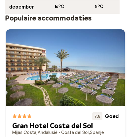
december
16°C
8°C
iets buiten Málaga een stop waard. Wil je uitgaan in een
hippe omgeving, dan is de haven Porto Banos in
Populaire accommodaties
Marbella een aanrader. Bezoek zeker ook het
gelijknamige en charmante dorp
Mijas
vol witte huizen
en fraaie kerken. Welke activiteiten staan er op jouw
wensenlijst voor je vakantie in Mijas Costa?
Goed
7.8
Gran Hotel Costa del Sol
Mijas Costa
Andalusië - Costa del Sol
Spanje