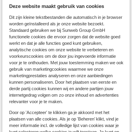
Spanje heeft geen tijdsverschil met Nederland. Behalve
Deze website maakt gebruik van cookies
op de
Canarische Eilanden
, daar is het 1 uur vroeger dan
in Nederland. Dit geldt zowel voor de zomer- als de
Dit zijn kleine tekstbestanden die automatisch in je browser
wintertijd.
worden geïnstalleerd als je onze website bezoekt.
Standaard gebruiken we bij Sunweb Group GmbH
Valuta:
functionele cookies die ervoor zorgen dat de website goed
werkt en dat je alle functies goed kunt gebruiken,
De officiële munteenheid van Spanje is de euro. Pinnen
analytische cookies om onze website te verbeteren en
in Spanje en op de Canarische Eilanden is geen
voorkeurscookies om de door jou ingevoerde informatie
probleem. Vrijwel overal zijn betaalautomaten waar je
voor je te onthouden. Met jouw toestemming maken we ook
kunt pinnen. Ook betalen met credit card is op vele
gebruik van marketingcookies waarmee we onze
plaatsen mogelijk.
marketingprestaties analyseren en onze aanbiedingen
kunnen personaliseren. Door het plaatsen van eerste en
Voltage:
derde partij cookies kunnen wij en andere partijen jouw
Het voltage is net als in Nederland 220 volt. Het
internetgedrag volgen om zo onze inhoud en advertenties
stopcontact is soms wel anders van vorm. In dat geval
relevanter voor je te maken.
kun je een tussenstekker in de supermarkt kopen.
Door op 'Accepteer' te klikken ga je akkoord met het
plaatsen van alle cookies. Als je op 'Beheren’ klikt, vind je
Reisdocumenten:
meer informatie incl. de volledige lijst van cookies waar je
Je dient in het bezit te zijn van een geldig paspoort of
kunt selecteren welke cookies je wilt toestaan. Je kunt op