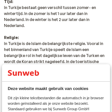
Tijd:
In Turkije bestaat geen verschil tussen zomer- en
wintertijd. In de zomer is het 1 uur later dan in
Nederland. In de winter is het 2 uur later dan in
Nederland.
Religie:
In Turkije is de Islam de belangrijkste religie. Vooral in
het binnenland van Turkije speelt de Islam een
belangrijke rol in het dagelijkse leven van de Turken en
wordt de Koran strikt nageleefd. In de toeristische
gebieden zijn de Turken meer Westers ingesteld.
Valuta:
In Turkije betaal je met de Turkse Lira. Naast de Turkse
Deze website maakt gebruik van cookies
Lira kun je in de badplaatsen ook gewoon met euro's
betalen. Je kunt geld opnemen bij een pinautomaat bij
Dit zijn kleine tekstbestanden die automatisch in je browser
een bank. Aangezien de koers sterk kan wisselen, raden
worden geïnstalleerd als je onze website bezoekt.
Standaard gebruiken we bij Sunweb Group GmbH
wij aan om kleine bedragen op te nemen. Betalen met