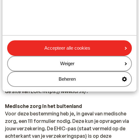
belangrijk om na te vragen of er andere regels van
toepassing zijn. Dit vraag je na bij de ambassade van
het land waar je heen wilt en de landen waar je doorheen
reist.
Het reizen met de juiste documenten is jouw eigen
verantwoordelijkheid. Sunweb kan hiervoor niet
Accepteer alle cookies
aansprakelijk worden gesteld.
Weiger
Vaccinatie:
Voor actuele informatie betreffende vaccinaties en
Beheren
andere gegevens over gezondheid en reizen kijk je op
de site van LCR: https://www.lcr.nl/.
Medische zorg in het buitenland
Voor deze bestemming heb je, in geval van medische
zorg, een 111 formulier nodig. Deze kun je opvragen via
jouw verzekering. De EHIC-pas (staat vermeld op de
achterkant van je verzekeringspas) is op deze