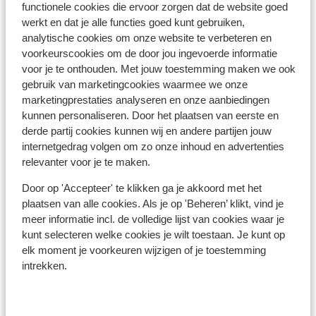
functionele cookies die ervoor zorgen dat de website goed
een creditcard is bij sommige horecagelegenheden en
werkt en dat je alle functies goed kunt gebruiken,
winkels mogelijk. Vraag dit altijd even na, zodat u niet
analytische cookies om onze website te verbeteren en
voor verrassingen komt te staan. Let er op dat
voorkeurscookies om de door jou ingevoerde informatie
creditcard transacties hoge kosten met zich mee
voor je te onthouden. Met jouw toestemming maken we ook
kunnen brengen. In Turkije wordt er naast de reguliere
gebruik van marketingcookies waarmee we onze
kosten van jouw bank ook een percentage (ca. 5%)
marketingprestaties analyseren en onze aanbiedingen
berekend door de Turkse bank, als je bij een
kunnen personaliseren. Door het plaatsen van eerste en
bankautomaat geld pint met een creditcard.
derde partij cookies kunnen wij en andere partijen jouw
internetgedrag volgen om zo onze inhoud en advertenties
Voltage:
relevanter voor je te maken.
Het voltage is net als in Nederland 220 volt. Je hebt
Door op 'Accepteer' te klikken ga je akkoord met het
geen verloopstekker nodig.
plaatsen van alle cookies. Als je op 'Beheren’ klikt, vind je
meer informatie incl. de volledige lijst van cookies waar je
Reisdocumenten:
kunt selecteren welke cookies je wilt toestaan. Je kunt op
Voor Turkije dien je in het bezit te zijn van een paspoort
elk moment je voorkeuren wijzigen of je toestemming
of identiteitsbewijs. Je paspoort of ID kaart moet nog
intrekken.
minstens 150 dagen geldig zijn als je in Turkije aankomt.
Heb je niet de Nederlandse nationaliteit, dan is het