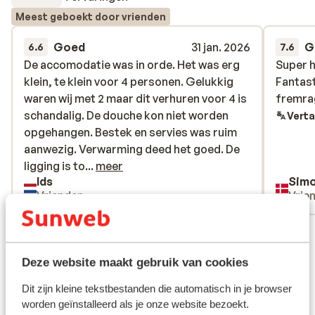
Meest geboekt door vrienden
Goed
31 jan. 2026
G
6.6
7.6
De accomodatie was in orde. Het was erg
De accomodatie was in orde. Het was erg
Super h
Super h
klein, te klein voor 4 personen. Gelukkig
klein, te klein voor 4 personen. Gelukkig
Fantast
Fantast
waren wij met 2 maar dit verhuren voor 4 is
waren wij met 2 maar dit verhuren voor 4 is
fremrag
fremrag
schandalig. De douche kon niet worden
schandalig. De douche kon niet worden
Verta
opgehangen. Bestek en servies was ruim
opgehangen. Bestek en servies was ruim
aanwezig. Verwarming deed het goed. De
aanwezig. Verwarming deed het goed. De
ligging is top.
ligging is to...
meer
Ids
Sim
Vrienden
Vrie
Bekijk alle 4 ervaringen
Ligging
Deze website maakt gebruik van cookies
Dit zijn kleine tekstbestanden die automatisch in je browser
worden geïnstalleerd als je onze website bezoekt.