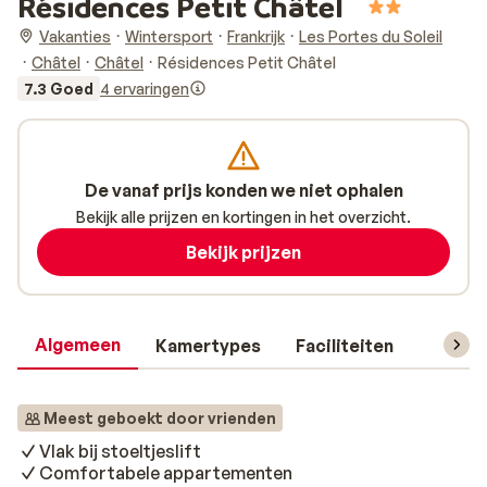
Résidences Petit Châtel
Vakanties
Wintersport
Frankrijk
Les Portes du Soleil
Châtel
Châtel
Résidences Petit Châtel
7.3 Goed
4 ervaringen
De vanaf prijs konden we niet ophalen
Bekijk alle prijzen en kortingen in het overzicht.
Bekijk prijzen
Algemeen
Kamertypes
Faciliteiten
Reisin
Meest geboekt door vrienden
Vlak bij stoeltjeslift
Comfortabele appartementen