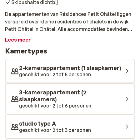
Skibushalte dichtbij
De appartementen van Résidences Petit Châtel liggen
verspreid over kleine residenties of chalets in de wijk
Petit Châtel in Châtel. Alle accommodaties bevinden
zich vlak bij een halte van de gratis skibus. De wijk Petit
Lees meer
Châtel ligt op ongeveer 1,5 km van het centrum van
Kamertypes
Châtel, op een hooggelegen stuk. Vanaf hier geniet je
van een prachtig panoramisch uitzicht over het
skistation en de Abondance-vallei! De dichtstbijzijnde
2-kamerappartement (1 slaapkamer)
skilift is de stoeltjeslift van Petit Châtel, die je te voet
geschikt voor 2 tot 5 personen
of met de gratis skibus kunt bereiken, afhankelijk van
de ligging van je appartement. Dit is tevens een
3-kamerappartement (2
vertrekpunt voor wandelingen en
slaapkamers)
sneeuwschoentochten.
geschikt voor 2 tot 6 personen
studio type A
geschikt voor 2 tot 3 personen