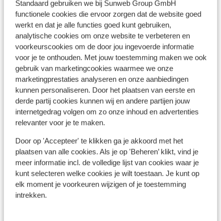
Standaard gebruiken we bij Sunweb Group GmbH
functionele cookies die ervoor zorgen dat de website goed
Bekijk op kaart
werkt en dat je alle functies goed kunt gebruiken,
analytische cookies om onze website te verbeteren en
voorkeurscookies om de door jou ingevoerde informatie
voor je te onthouden. Met jouw toestemming maken we ook
gebruik van marketingcookies waarmee we onze
Afstanden
marketingprestaties analyseren en onze aanbiedingen
Centrum: 850 m
kunnen personaliseren. Door het plaatsen van eerste en
Accommodatie verschillend van
derde partij cookies kunnen wij en andere partijen jouw
inrichting/eigenaar
internetgedrag volgen om zo onze inhoud en advertenties
Accommodatie verspreid over het dorp
relevanter voor je te maken.
Skibushalte direct naast het hotel
Door op 'Accepteer' te klikken ga je akkoord met het
Skilift: 0 m
plaatsen van alle cookies. Als je op 'Beheren’ klikt, vind je
meer informatie incl. de volledige lijst van cookies waar je
Skipas, -les en verhuur
kunt selecteren welke cookies je wilt toestaan. Je kunt op
elk moment je voorkeuren wijzigen of je toestemming
Skipas
intrekken.