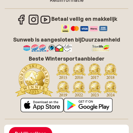
Reisinformatie
Betaal veilig en makkelijk
Sunweb is aangesloten bij
Duurzaamheid
Beste Wintersportaanbieder
Over Sunweb
Vacatures
Algemene voorwaarden zonvakanties
Cookies