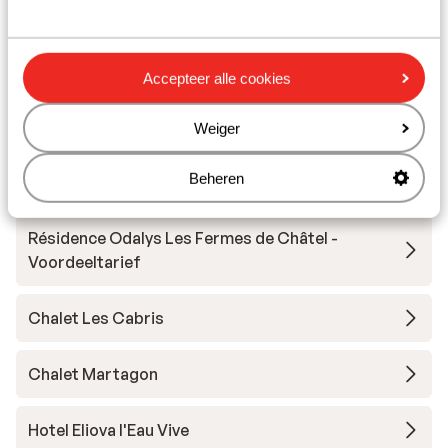
Skilessen
Skimateriaal
Accepteer alle cookies
Andere accommodaties in Châtel
Weiger
Beheren
Résidence Odalys Les Fermes de Châtel
Résidence Odalys Les Fermes de Châtel -
Voordeeltarief
Chalet Les Cabris
Chalet Martagon
Hotel Eliova l'Eau Vive