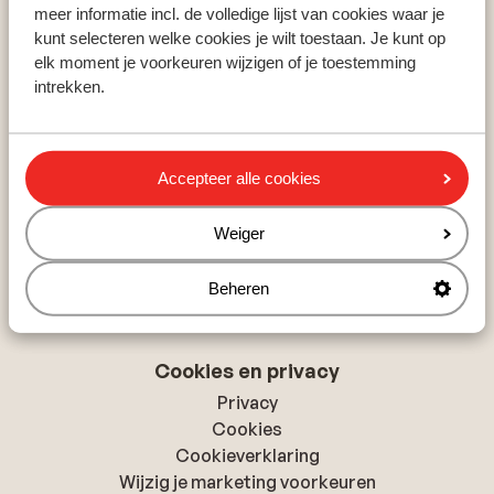
Zillertal
meer informatie incl. de volledige lijst van cookies waar je
Skicircus Saalbach-Hinterglemm
kunt selecteren welke cookies je wilt toestaan. Je kunt op
Ski Amadé
elk moment je voorkeuren wijzigen of je toestemming
intrekken.
Over Sunweb
Over Sunweb
Accepteer alle cookies
Verantwoord op vakantie
Vacatures
Weiger
Pers & media
Toegankelijkheidsverklaring
Beheren
Cookies en privacy
Privacy
Cookies
Cookieverklaring
Wijzig je marketing voorkeuren