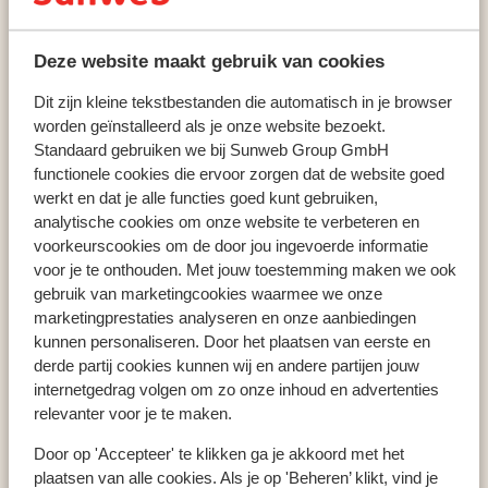
Val Cenis
Résidence Les Balcons de Val Cenis Village
Deze website maakt gebruik van cookies
Dit zijn kleine tekstbestanden die automatisch in je browser
worden geïnstalleerd als je onze website bezoekt.
Populaire wintersportlanden
Standaard gebruiken we bij Sunweb Group GmbH
Oostenrijk
functionele cookies die ervoor zorgen dat de website goed
Frankrijk
werkt en dat je alle functies goed kunt gebruiken,
Italië
analytische cookies om onze website te verbeteren en
voorkeurscookies om de door jou ingevoerde informatie
voor je te onthouden. Met jouw toestemming maken we ook
gebruik van marketingcookies waarmee we onze
Populaire wintersportbestemmingen
marketingprestaties analyseren en onze aanbiedingen
Gerlos
kunnen personaliseren. Door het plaatsen van eerste en
Mayrhofen
derde partij cookies kunnen wij en andere partijen jouw
Saalbach
internetgedrag volgen om zo onze inhoud en advertenties
relevanter voor je te maken.
Door op 'Accepteer' te klikken ga je akkoord met het
Populaire skigebieden
plaatsen van alle cookies. Als je op 'Beheren’ klikt, vind je