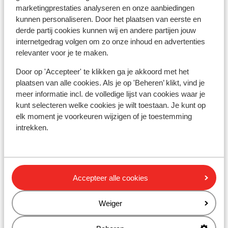
Skibushalte: 100 m
marketingprestaties analyseren en onze aanbiedingen
Skilift: 4 km
kunnen personaliseren. Door het plaatsen van eerste en
(Mini)supermarkt: 5 km
derde partij cookies kunnen wij en andere partijen jouw
Restaurant: 50 m
internetgedrag volgen om zo onze inhoud en advertenties
Rustig gelegen
relevanter voor je te maken.
Door op 'Accepteer' te klikken ga je akkoord met het
Skipas, -les en verhuur
plaatsen van alle cookies. Als je op 'Beheren’ klikt, vind je
meer informatie incl. de volledige lijst van cookies waar je
Skipas
kunt selecteren welke cookies je wilt toestaan. Je kunt op
elk moment je voorkeuren wijzigen of je toestemming
intrekken.
Skimateriaal
Andere accommodaties in Ischgl
Accepteer alle cookies
Hotel Fliana
Weiger
Alpin-Apart