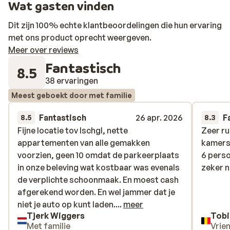
Wat gasten vinden
Dit zijn 100% echte klantbeoordelingen die hun ervaring
met ons product oprecht weergeven.
Meer over reviews
Fantastisch
8.5
38 ervaringen
Meest geboekt door met familie
Fantastisch
26 apr. 2026
F
8.5
8.3
Fijne locatie tov Ischgl, nette
Fijne locatie tov Ischgl, nette
Zeer r
Zeer r
appartementen van alle gemakken
appartementen van alle gemakken
kamers.
kamers.
voorzien, geen 10 omdat de parkeerplaats
voorzien, geen 10 omdat de parkeerplaats
6 pers
6 pers
in onze beleving wat kostbaar was evenals
in onze beleving wat kostbaar was evenals
zeker ni
zeker ni
de verplichte schoonmaak. En moest cash
de verplichte schoonmaak. En moest cash
afgerekend worden. En wel jammer dat je
afgerekend worden. En wel jammer dat je
niet je auto op kunt laden. Kleine zaken dus
niet je auto op kunt laden....
meer
Tjerk Wiggers
Tobi
meer dan overwegend blij dat we hier
Met familie
Vrie
geboekt hebben.