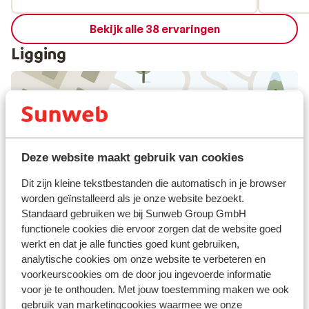
Bekijk alle 38 ervaringen
Ligging
Bekijk op kaart
Deze website maakt gebruik van cookies
Dit zijn kleine tekstbestanden die automatisch in je browser
worden geïnstalleerd als je onze website bezoekt.
Standaard gebruiken we bij Sunweb Group GmbH
Afstanden
functionele cookies die ervoor zorgen dat de website goed
Aan de rand van het centrum
werkt en dat je alle functies goed kunt gebruiken,
Centrum Mathon: 50 m
analytische cookies om onze website te verbeteren en
Centrum Ischgl: 4 km
voorkeurscookies om de door jou ingevoerde informatie
Skipiste: 4 km
voor je te onthouden. Met jouw toestemming maken we ook
Langlaufloipe: 200 m
gebruik van marketingcookies waarmee we onze