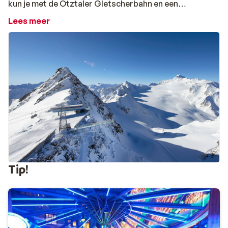
kun je met de Ötztaler Gletscherbahn en een
stoeltjeslift de top van de 3058 meter hoge
Lees meer
Gaislachkol bereiken.
Skigebied Sölden
Sölden en Hochsölden vormen samen een prachtig
skigebied. De skiregio heeft maar liefst twee gletsjers
waar je kan skiën: de Rettenbach- en de Tiefenbach-
gletsjer. Dankzij de aanwezigheid van de gletsjers kan
Sölden sneeuwgarantie geven en kan er in principe 365
dagen van het jaar worden geskied. Dit is het enige
Oostenrijkse skigebied met drie, met liften bereikbare,
bergtoppen boven de 3000 meter! De BIG-3, zoals
deze genoemd worden, zijn de Gaislachkogel, de
Tip!
Tiefenbachkogel en de Schwarze Schneid.
Het grootste deel van de pistes, 130 kilometer, ligt bij
Sölden. Vanuit deze plaats kun je twee skigebieden
bereiken: de gebieden rondom de Gaislachkugl en