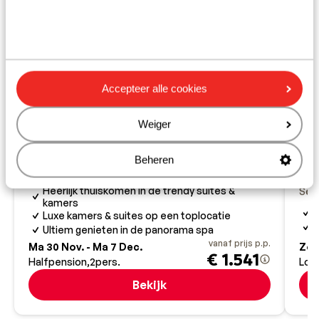
Accepteer alle cookies
Weiger
Fantastisch
8.2
VAYA Hotel Sölden
Beheren
Sölden
Sölden-Hochsölden
Oostenrijk
Pa
Heerlijk thuiskomen in de trendy suites &
Söl
kamers
Luxe kamers & suites op een toplocatie
Ultiem genieten in de panorama spa
vanaf prijs p.p.
Ma 30 Nov. - Ma 7 Dec.
Zo 
€ 1.541
Halfpension
2
pers.
Logi
Bekijk