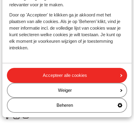
Cookies & privacy
relevanter voor je te maken.
Privacy
Cookies
Door op 'Accepteer' te klikken ga je akkoord met het
Toegankelijkheidsverklaring
plaatsen van alle cookies. Als je op 'Beheren’ klikt, vind je
meer informatie incl. de volledige lijst van cookies waar je
Wijzig je marketingvoorkeuren
kunt selecteren welke cookies je wilt toestaan. Je kunt op
Disclaimer
elk moment je voorkeuren wijzigen of je toestemming
intrekken.
Hulp nodig?
Vragen & contact
Mijn Sunweb
Algemene voorwaarden zonvakanties
Accepteer alle cookies
Algemene voorwaarden wintersport
Reisinformatie
Weiger
Beheren
Volg ons op Social Media