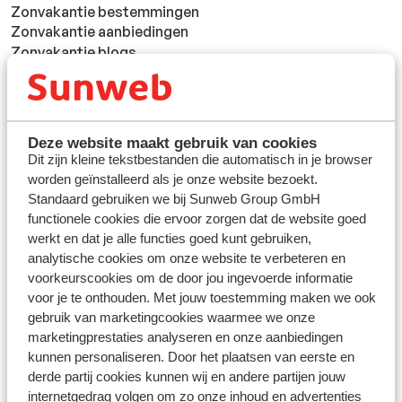
Zonvakantie bestemmingen
Zonvakantie aanbiedingen
Zonvakantie blogs
Zonvakantie nieuwsbrief
Wintersport
Deze website maakt gebruik van cookies
Wintersport bestemmingen
Dit zijn kleine tekstbestanden die automatisch in je browser
Wintersport aanbiedingen
worden geïnstalleerd als je onze website bezoekt.
Wintersport blogs
Standaard gebruiken we bij Sunweb Group GmbH
Wintersportvakantie nieuwsbrief
functionele cookies die ervoor zorgen dat de website goed
werkt en dat je alle functies goed kunt gebruiken,
analytische cookies om onze website te verbeteren en
Over Sunweb
voorkeurscookies om de door jou ingevoerde informatie
Over Sunweb
voor je te onthouden. Met jouw toestemming maken we ook
Verantwoord op vakantie
gebruik van marketingcookies waarmee we onze
Vacatures
marketingprestaties analyseren en onze aanbiedingen
Pers & media
kunnen personaliseren. Door het plaatsen van eerste en
derde partij cookies kunnen wij en andere partijen jouw
internetgedrag volgen om zo onze inhoud en advertenties