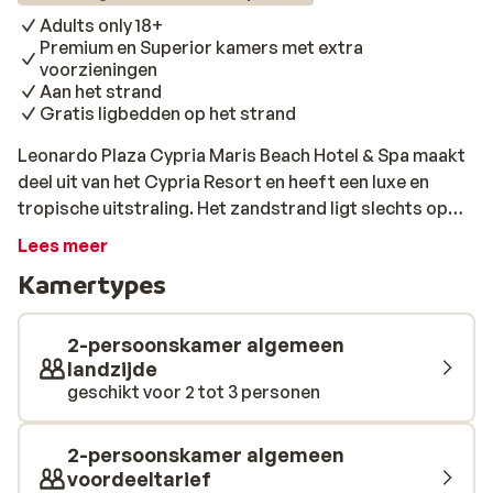
Adults only 18+
Premium en Superior kamers met extra
voorzieningen
Aan het strand
Gratis ligbedden op het strand
Leonardo Plaza Cypria Maris Beach Hotel & Spa maakt
deel uit van het Cypria Resort en heeft een luxe en
tropische uitstraling. Het zandstrand ligt slechts op
een steenworp afstand en biedt de perfecte
Lees meer
gelegenheid om te ontspannen en te genieten van de
Kamertypes
zee. De kamers zijn voorzien van een hedendaags
interieur en bieden uitzicht op het zwembad, de
omgeving of de zee. Je vakantie staat hier in het teken
2-persoonskamer algemeen
van relaxen: je kunt heerlijk wegdromen op een ligbedje
landzijde
geschikt voor 2 tot 3 personen
langs het zwembad, op de grasweide of op het
aangrenzende zandstrand. Als je het te warm krijgt is
een duik in het water al snel gemaakt. Zin in een
2-persoonskamer algemeen
verfrissend drankje? Dan is de gezellige poolbar binnen
voordeeltarief