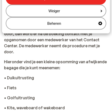
ambulance nodig heeft, bel je 123.
Weiger
Bagage:
Neem je afwijkende bagage mee, dan kun je dit
Beheren
aangeven tijdens de online boeking. Geef je dit direct
door, dan word er na de boeking contact met je
opgenomen door een medewerker van het Contact
Center. De medewerker neemt de procedure met je
door.
Hieronder vind je een kleine opsomming van afwijkende
bagage die je kunt meenemen:
• Duikuitrusting
• Fiets
• Golfuitrusting
• Kite, waveboard of wakeboard