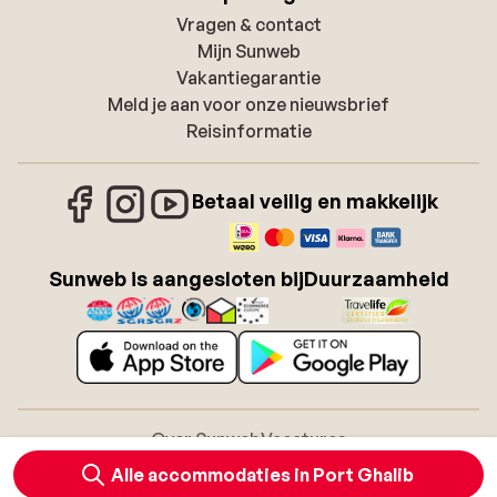
Vragen & contact
Mijn Sunweb
Vakantiegarantie
Meld je aan voor onze nieuwsbrief
Reisinformatie
Betaal veilig en makkelijk
Sunweb is aangesloten bij
Duurzaamheid
Over Sunweb
Vacatures
Algemene voorwaarden zonvakanties
Cookies
Alle accommodaties in Port Ghalib
Toegankelijkheidsverklaring
Disclaimer
Sitemap