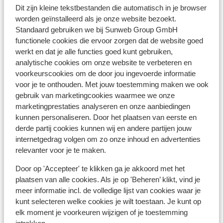
"buiten Europa" anders kan je je pinpas niet gebruiken.
Dit zijn kleine tekstbestanden die automatisch in je browser
worden geïnstalleerd als je onze website bezoekt.
.
Standaard gebruiken we bij Sunweb Group GmbH
Gezondheid:
functionele cookies die ervoor zorgen dat de website goed
Alle hotels beschikken over een dokter. Deze is 24 uur
werkt en dat je alle functies goed kunt gebruiken,
per dag oproepbaar en houdt ook vaak een spreekuur
analytische cookies om onze website te verbeteren en
in het hotel. De apotheken zijn ook 24 uur per dag
voorkeurscookies om de door jou ingevoerde informatie
geopend en deze herken je aan het woord ‘pharmacy’.
voor je te onthouden. Met jouw toestemming maken we ook
Mocht je last krijgen van diarree, gebruik dan niet de
gebruik van marketingcookies waarmee we onze
medicijnen van thuis, zoals Norit of Immodium, maar
marketingprestaties analyseren en onze aanbiedingen
haal ter plaatse Antinal. Dat werkt snel en effectief.
kunnen personaliseren. Door het plaatsen van eerste en
derde partij cookies kunnen wij en andere partijen jouw
internetgedrag volgen om zo onze inhoud en advertenties
Vaccinatie:
relevanter voor je te maken.
Voor actuele informatie betreffende vaccinaties en
Door op 'Accepteer' te klikken ga je akkoord met het
andere gegevens over gezondheid en reizen kijk op de
plaatsen van alle cookies. Als je op 'Beheren’ klikt, vind je
site van LCR: https://www.lcr.nl/.
meer informatie incl. de volledige lijst van cookies waar je
kunt selecteren welke cookies je wilt toestaan. Je kunt op
Let op:
elk moment je voorkeuren wijzigen of je toestemming
Door de sterk wisselende dollarkoers hebben wij de