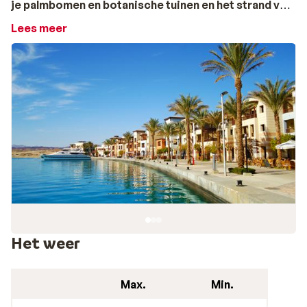
je palmbomen en botanische tuinen en het strand van
Port Ghalib is een ware trekpleister.
Lees meer
Snorkelen, snorkelen en nog eens snorkelen
Ben je in Port Ghalib dan moet je zeker even de zee
induiken en de onderwaterwereld ontdekken. De lagune
met kraakhelder water waar Port Ghalib aan ligt, is
namelijk de één na grootste zoutwater lagune ter
wereld. Hier vind je niet alleen een prachtig koraalrif,
maar spot je ook dolfijnen, haaien en schildpadden.
Vergeet dus zeker niet je duikbril mee te nemen!
Het weer
Breng een bezoek aan de woestijn
Max.
Min.
Port Ghalib staat niet alleen bekend om zijn prachtige
lagune. De havenstad wordt ook omringd door een