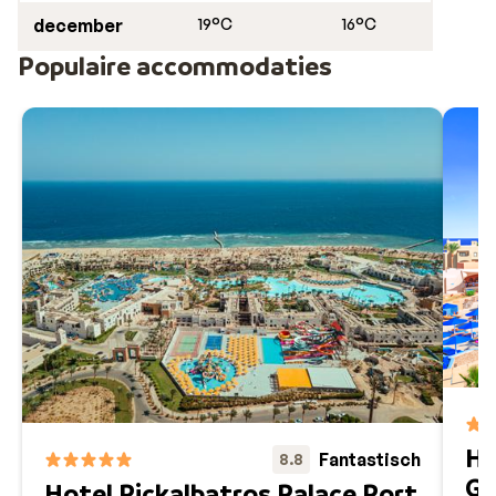
december
19°C
16°C
Populaire accommodaties
Ho
Fantastisch
8.8
Gh
Hotel Pickalbatros Palace Port