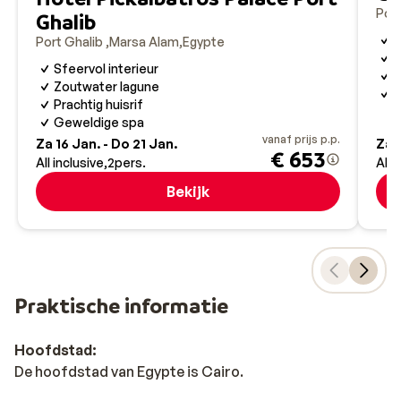
Por
Ghalib
G
Port Ghalib
Marsa Alam
Egypte
Sfeervol interieur
L
Zoutwater lagune
P
Prachtig huisrif
Geweldige spa
vanaf prijs p.p.
Za 16 Jan. - Do 21 Jan.
Za 1
€ 653
All inclusive
2
pers.
All 
Bekijk
Praktische informatie
Hoofdstad:
De hoofdstad van Egypte is Cairo.