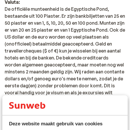
Valuta:
De officiële munteenheid is de Egyptische Pond,
bestaande uit 100 Piaster. Er zijn bankbiljetten van 25 en
50 piaster en van 1, 5, 10, 20, 50 en 100 pond. Munten zijn
er van 20 en 25 piaster en van 1 Egyptische Pond. Ook de
US dollar en de euro worden op veel plaatsen als
(onofficieel) betaalmiddel geaccepteerd. Geld en
travellercheques ($ of €) kun je wisselen bij een aantal
hotels en bij de banken. De bekende creditcards
worden algemeen geaccepteerd, maar moeten nog wel
minstens 2 maanden geldig zijn. Wij raden aan contante
dollars en/of genoeg euro's mee te nemen, zodat je de
eerste dag(en) zonder problemen door komt. Dit is
vooral handig voor je visum en als je excursies wilt
boeken. Wissel de laatste paar dagen niet te veel geld,
want de ponden zijn moeilijk terug te wisselen en
hebben een ongunstige koers. Pinautomaten zijn in
Egypte wel aanwezig, maar kunnen regelmatig buiten
Deze website maakt gebruik van cookies
gebruik zijn. Zorg wel dat je je pinpas omzet naar