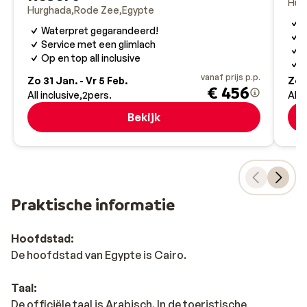
Hur
Hurghada afreizen.
Hurghada
Rode Zee
Egypte
S
Waterpret gegarandeerd!
K
Service met een glimlach
G
Op en top all inclusive
G
vanaf prijs p.p.
Zo 31 Jan. - Vr 5 Feb.
Zo 3
€ 456
All inclusive
2
pers.
All 
Bekijk
Praktische informatie
Hoofdstad:
De hoofdstad van Egypte is Cairo.
Taal:
De officiële taal is Arabisch. In de toeristische