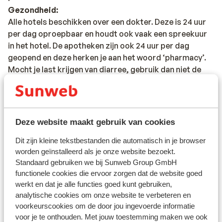
Gezondheid:
Alle hotels beschikken over een dokter. Deze is 24 uur
per dag oproepbaar en houdt ook vaak een spreekuur
in het hotel. De apotheken zijn ook 24 uur per dag
geopend en deze herken je aan het woord ‘pharmacy’.
Mocht je last krijgen van diarree, gebruik dan niet de
medicijnen van thuis, zoals Norit of Immodium, maar
haal ter plaatse Antinal. Dat werkt snel en effectief.
Deze website maakt gebruik van cookies
Vaccinatie:
Voor actuele informatie betreffende vaccinaties en
Dit zijn kleine tekstbestanden die automatisch in je browser
andere gegevens over gezondheid en reizen kijk op de
worden geïnstalleerd als je onze website bezoekt.
site van LCR: https://www.lcr.nl/.
Standaard gebruiken we bij Sunweb Group GmbH
functionele cookies die ervoor zorgen dat de website goed
Let op:
werkt en dat je alle functies goed kunt gebruiken,
analytische cookies om onze website te verbeteren en
Door de sterk wisselende dollarkoers hebben wij de
voorkeurscookies om de door jou ingevoerde informatie
prijs voor het visum in dollars gepubliceerd, maar ter
voor je te onthouden. Met jouw toestemming maken we ook
plaatse kun je het visum gewoon in euro's betalen.