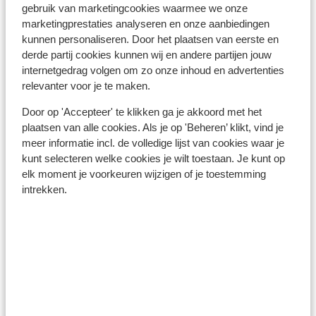
gebruik van marketingcookies waarmee we onze
Mocht je een excursie willen boeken, neem hier dan ook
marketingprestaties analyseren en onze aanbiedingen
genoeg euro's voor mee. Wegens de hoge koers is het
kunnen personaliseren. Door het plaatsen van eerste en
beter om dit met euro's te betalen.
derde partij cookies kunnen wij en andere partijen jouw
internetgedrag volgen om zo onze inhoud en advertenties
Telefoneren:
relevanter voor je te maken.
Je kunt met je mobiele telefoon telefoneren in Egypte.
Door op 'Accepteer' te klikken ga je akkoord met het
Wij adviseren om dit zoveel mogelijk te beperken,
plaatsen van alle cookies. Als je op 'Beheren’ klikt, vind je
vanwege de hoge kosten die hiervoor worden
meer informatie incl. de volledige lijst van cookies waar je
verrekend. Informeer voorafgaand uw vakantie
kunt selecteren welke cookies je wilt toestaan. Je kunt op
hierover bij uw provider. Wilt u gebruikmaken van het
elk moment je voorkeuren wijzigen of je toestemming
internet via je telefoon? Wij raden aan om dit via een
intrekken.
Wireless netwerk te doen. Zet ook altijd in het
buitenland uw dataroaming uit.
Alarmnummer:
Het alarmnummer in Egypte voor de politie is 122. Het
nummer van de brandweer is 180 en indien je een
ambulance nodig heeft, bel je 123.