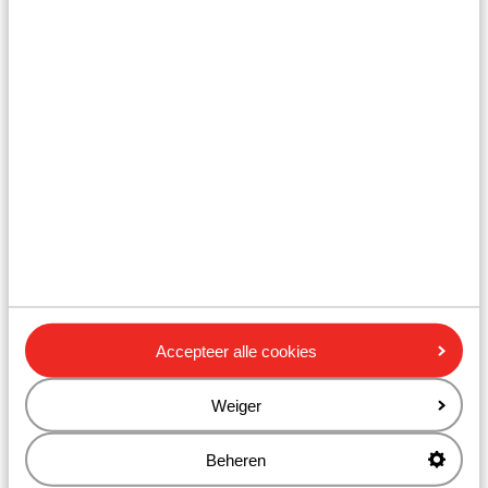
Bagage:
Neem je afwijkende bagage mee, dan kun je dit
aangeven tijdens de online boeking. Geef je dit direct
door, dan word er na de boeking contact met je
opgenomen door een medewerker van het Contact
Center. De medewerker neemt de procedure met je
door.
Hieronder vind je een kleine opsomming van afwijkende
bagage die je kunt meenemen:
• Duikuitrusting
• Fiets
Accepteer alle cookies
• Golfuitrusting
Weiger
• Kite, waveboard of wakeboard
Beheren
• Muziekinstrumenten