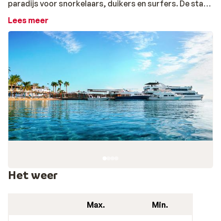
paradijs voor snorkelaars, duikers en surfers. De stad
bestaat uit verschillende wijken waaronder het
Lees meer
moderne toeristische centrum Sakkala en het oude
centrum Dahar waar je de echte Egyptische sfeer
opsnuift. Langs de lange kuststrook zuidelijk van
Sakkala liggen prachtige hotels, vaak direct aan het
strand. Ten zuiden van de stad ligt het vliegveld van
Hurghada. Na aankomst lig je in een mum van tijd met
een cocktail aan het strand of kies je uit één van de
heerlijke gerechten in het restaurant van je hotel. Alles
vers bereid; van een lekkere pizza of een frisse salade
tot echte Egyptische falafel. Krijg jij al zin in een
vakantie naar Hurghada in Egypte?
Met je gezin of samen met je partner? Vind je
perfecte vakantie
Het weer
Laat je verwennen in één van de schitterende
all
Max.
Min.
inclusive hotels
tijdens je vakantie in Hurghada. Je hotel
is ideaal voor families en veel hotels liggen direct aan