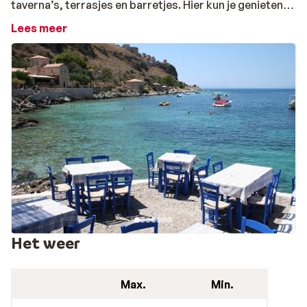
taverna’s, terrasjes en barretjes. Hier kun je genieten
van de Griekse sfeer en het heerlijke eten en drinken.
Lees meer
Het achterland leent zich voor wandeltochten door de
bergen. Wil je liever relaxen? Dit kun je perfect op één
van de mooiste zandstranden van de Peloponessos,
Kalogria!
Het weer
Max.
Min.