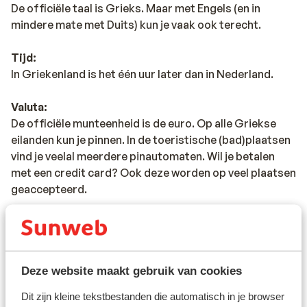
De officiële taal is Grieks. Maar met Engels (en in
mindere mate met Duits) kun je vaak ook terecht.
Tijd:
In Griekenland is het één uur later dan in Nederland.
Valuta:
De officiële munteenheid is de euro. Op alle Griekse
eilanden kun je pinnen. In de toeristische (bad)plaatsen
vind je veelal meerdere pinautomaten. Wil je betalen
met een credit card? Ook deze worden op veel plaatsen
geaccepteerd.
Voltage:
Het voltage is net als in Nederland 220 volt. Je hebt
geen verloopstekker nodig.
Deze website maakt gebruik van cookies
Reisdocumenten:
Dit zijn kleine tekstbestanden die automatisch in je browser
Je dient in het bezit te zijn van een geldig paspoort of