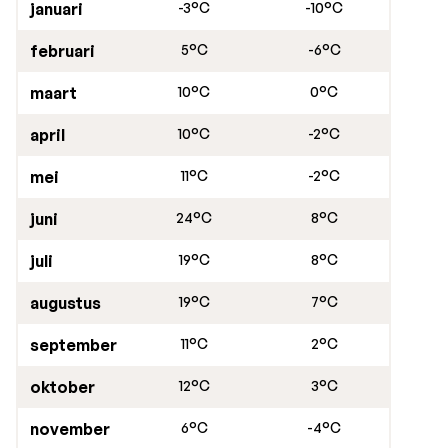
januari
-3°C
-10°C
februari
5°C
-6°C
maart
10°C
0°C
april
10°C
-2°C
mei
11°C
-2°C
juni
24°C
8°C
juli
19°C
8°C
augustus
19°C
7°C
september
11°C
2°C
oktober
12°C
3°C
november
6°C
-4°C