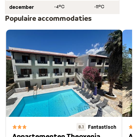
december
-4°C
-11°C
Populaire accommodaties
Fantastisch
8.1
Appartementen Theoxenia
Ap