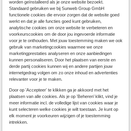
worden geïnstalleerd als je onze website bezoekt.
een geldige identiteitskaart.
Standaard gebruiken we bij Sunweb Group GmbH
Heb je niet de Nederlandse nationaliteit, dan is het
functionele cookies die ervoor zorgen dat de website goed
belangrijk om na te vragen of er andere regels van
werkt en dat je alle functies goed kunt gebruiken,
toepassing zijn. Dit vraag je na bij de ambassade van
analytische cookies om onze website te verbeteren en
het land waar je heen wilt en de landen waar je doorheen
voorkeurscookies om de door jou ingevoerde informatie
reist.
voor je te onthouden. Met jouw toestemming maken we ook
gebruik van marketingcookies waarmee we onze
Het reizen met de juiste documenten is jouw eigen
marketingprestaties analyseren en onze aanbiedingen
verantwoordelijkheid. Sunweb kan hiervoor niet
kunnen personaliseren. Door het plaatsen van eerste en
aansprakelijk worden gesteld.
derde partij cookies kunnen wij en andere partijen jouw
internetgedrag volgen om zo onze inhoud en advertenties
relevanter voor je te maken.
Vaccinatie:
Door op 'Accepteer' te klikken ga je akkoord met het
Voor actuele informatie betreffende vaccinaties en
plaatsen van alle cookies. Als je op 'Beheren’ klikt, vind je
andere gegevens over gezondheid en reizen vind je op
meer informatie incl. de volledige lijst van cookies waar je
de site van LCR: https://www.lcr.nl/.
kunt selecteren welke cookies je wilt toestaan. Je kunt op
elk moment je voorkeuren wijzigen of je toestemming
intrekken.
Alarmnummer: