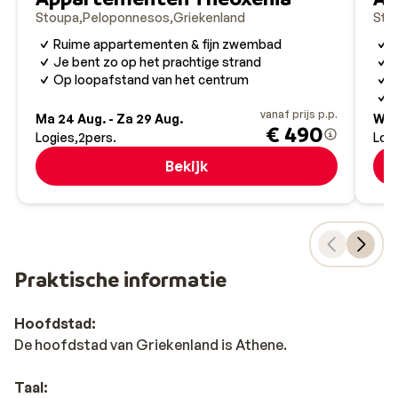
Stoupa
Peloponnesos
Griekenland
Sto
Ruime appartementen & fijn zwembad
H
Je bent zo op het prachtige strand
Op loopafstand van het centrum
B
V
vanaf prijs p.p.
Ma 24 Aug. - Za 29 Aug.
Wo 
€ 490
Logies
2
pers.
Log
Bekijk
Praktische informatie
Hoofdstad:
De hoofdstad van Griekenland is Athene.
Taal: