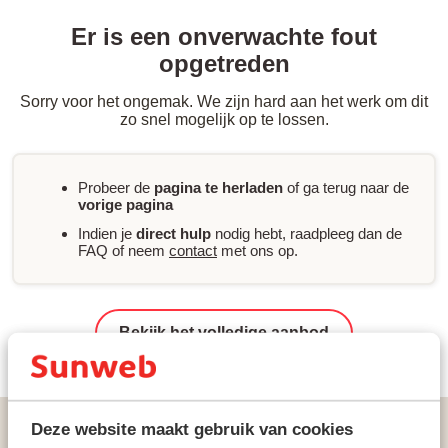
Er is een onverwachte fout
opgetreden
Sorry voor het ongemak. We zijn hard aan het werk om dit
zo snel mogelijk op te lossen.
Probeer de
pagina te herladen
of ga terug naar de
vorige pagina
Indien je
direct hulp
nodig hebt, raadpleeg dan de
FAQ of neem
contact
met ons op.
Bekijk het volledige aanbod
Vakanties
Zonvakanties
Griekenland
Peloponnesos
Deze website maakt gebruik van cookies