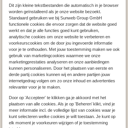
Stoupa
Appartementen Erietta
Dit zijn kleine tekstbestanden die automatisch in je browser
worden geïnstalleerd als je onze website bezoekt.
Standaard gebruiken we bij Sunweb Group GmbH
functionele cookies die ervoor zorgen dat de website goed
werkt en dat je alle functies goed kunt gebruiken,
Populaire landen
analytische cookies om onze website te verbeteren en
Spanje
voorkeurscookies om de door jou ingevoerde informatie
Griekenland
voor je te onthouden. Met jouw toestemming maken we ook
gebruik van marketingcookies waarmee we onze
Portugal
marketingprestaties analyseren en onze aanbiedingen
kunnen personaliseren. Door het plaatsen van eerste en
derde partij cookies kunnen wij en andere partijen jouw
Populaire regio's
internetgedrag volgen om zo onze inhoud en advertenties
Kreta
relevanter voor je te maken.
Gran Canaria
Door op 'Accepteer' te klikken ga je akkoord met het
Zakynthos
plaatsen van alle cookies. Als je op 'Beheren’ klikt, vind je
meer informatie incl. de volledige lijst van cookies waar je
kunt selecteren welke cookies je wilt toestaan. Je kunt op
Populaire bestemmingen
elk moment je voorkeuren wijzigen of je toestemming