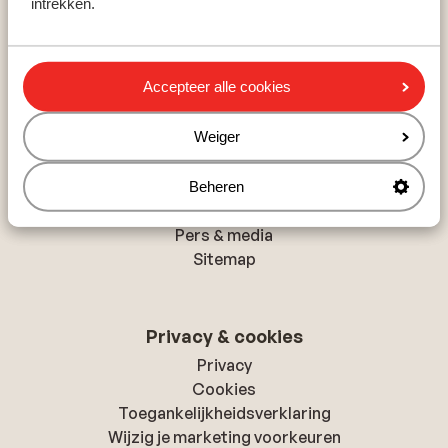
intrekken.
Rethymnon
Hurghada
Albufeira
Accepteer alle cookies
Over Sunweb
Weiger
Over Sunweb
Verantwoord op vakantie
Beheren
Vacatures
Pers & media
Sitemap
Privacy & cookies
Privacy
Cookies
Toegankelijkheidsverklaring
Wijzig je marketing voorkeuren