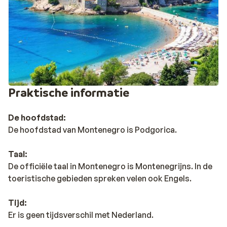
kaap en heeft een prachtig uitzicht op de zee. De oude
stad is vol met smalle straatjes, gezellige restaurants
en bars.
Praktische informatie
De hoofdstad:
De hoofdstad van Montenegro is Podgorica.
Taal:
De officiële taal in Montenegro is Montenegrijns. In de
toeristische gebieden spreken velen ook Engels.
Tijd:
Er is geen tijdsverschil met Nederland.