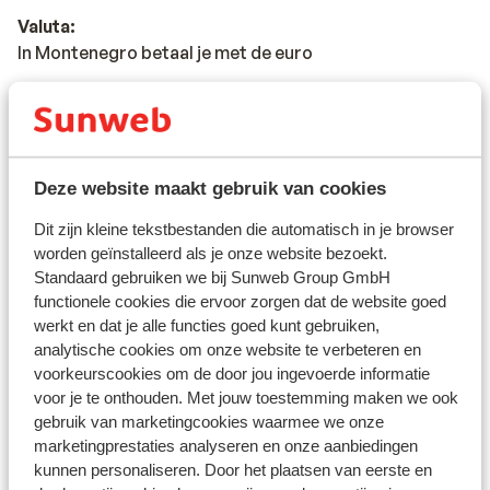
Valuta:
In Montenegro betaal je met de euro
Voltage:
De spanning is net als in Nederland 220 volt. Je hebt
geen verloopstekker nodig
Deze website maakt gebruik van cookies
Reisdocumenten:
Dit zijn kleine tekstbestanden die automatisch in je browser
Nederlandse staatsburgers kunnen met een geldig
worden geïnstalleerd als je onze website bezoekt.
Nederlands paspoort of identiteitskaart naar
Standaard gebruiken we bij Sunweb Group GmbH
Montenegro reizen. Heb je niet de Nederlandse
functionele cookies die ervoor zorgen dat de website goed
nationaliteit, dan is het belangrijk om na te vragen of er
werkt en dat je alle functies goed kunt gebruiken,
andere regels van toepassing zijn. Dit vraag je na bij de
analytische cookies om onze website te verbeteren en
ambassade van het land waar je heen wilt en de landen
voorkeurscookies om de door jou ingevoerde informatie
waar je doorheen reist.Het reizen met de juiste
voor je te onthouden. Met jouw toestemming maken we ook
documenten is jouw eigen verantwoordelijkheid.
gebruik van marketingcookies waarmee we onze
Sunweb kan hiervoor niet aansprakelijk worden
marketingprestaties analyseren en onze aanbiedingen
kunnen personaliseren. Door het plaatsen van eerste en
gesteld.