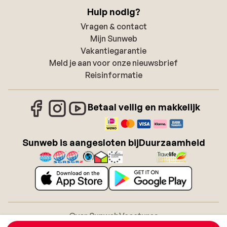
Hulp nodig?
Vragen & contact
Mijn Sunweb
Vakantiegarantie
Meld je aan voor onze nieuwsbrief
Reisinformatie
Betaal veilig en makkelijk
Sunweb is aangesloten bij
Duurzaamheid
Over Sunweb
Vacatures
Algemene voorwaarden zonvakanties
Cookies