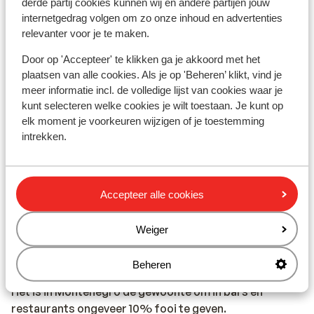
derde partij cookies kunnen wij en andere partijen jouw
internetgedrag volgen om zo onze inhoud en advertenties
Reisleiding
relevanter voor je te maken.
In Montenegro is er reisleiding aanwezig (Engels
sprekend).
Door op 'Accepteer' te klikken ga je akkoord met het
plaatsen van alle cookies. Als je op 'Beheren’ klikt, vind je
Vaccinatie:
meer informatie incl. de volledige lijst van cookies waar je
kunt selecteren welke cookies je wilt toestaan. Je kunt op
Voor actuele informatie betreffende vaccinaties en
elk moment je voorkeuren wijzigen of je toestemming
andere gegevens over gezondheid en reizen kijk je op
intrekken.
de site van LCR: https://www.lcr.nl/.
Telefoneren:
In Montenegro heb je goed bereik en kun je telefoneren.
Accepteer alle cookies
Wil je gebruikmaken van het internet via je telefoon, dan
raden wij aan om dit via een Wireless netwerk te doen.
Weiger
Zet ook altijd in het buitenland uw dataroaming uit.
Beheren
Fooien:
Het is in Montenegro de gewoonte om in bars en
restaurants ongeveer 10% fooi te geven.