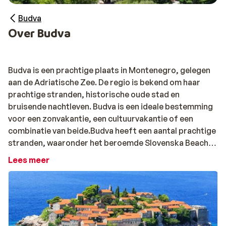
Budva
Over Budva
Budva is een prachtige plaats in Montenegro, gelegen
aan de Adriatische Zee. De regio is bekend om haar
prachtige stranden, historische oude stad en
bruisende nachtleven. Budva is een ideale bestemming
voor een zonvakantie, een cultuurvakantie of een
combinatie van beide.Budva heeft een aantal prachtige
stranden, waaronder het beroemde Slovenska Beach.
Dit strand is 1 kilometer lang en heeft een fijne
Lees meer
zandbodem. Andere populaire stranden in Budva zijn
Becici Beach, Mogren Beach en Sveti Stefan.
De oude stad van Budva is een beschermd UNESCO-
werelderfgoed. De stad is gebouwd op een rotsachtige