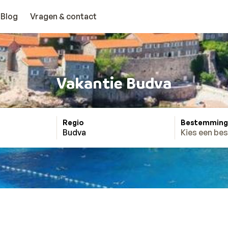
Blog
Vragen & contact
Vakantie Budva
Regio
Bestemming
Budva
Kies een be