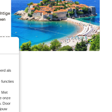
chtige
een
ang en
 en
erd als
ietsen
aar
 functies
. Met
e onze
n. Door
 jouw