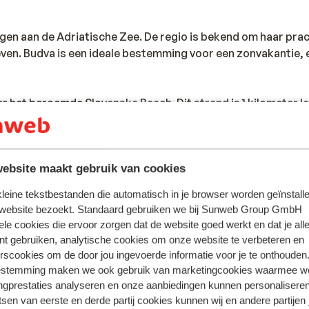
gen aan de Adriatische Zee. De regio is bekend om haar pra
even. Budva is een ideale bestemming voor een zonvakantie, 
 het beroemde Slovenska Beach. Dit strand is 1 kilometer l
 in Budva zijn Becici Beach, Mogren Beach en Sveti Stefan.
relderfgoed. De stad is gebouwd op een rotsachtige kaap
 vol met smalle straatjes, gezellige restaurants en bars.
ebsite maakt gebruik van cookies
Alle accommodaties in Budva
 kleine tekstbestanden die automatisch in je browser worden geïnstalle
ndere activiteiten. Je kunt bijvoorbeeld gaan wandelen of f
 website bezoekt. Standaard gebruiken we bij Sunweb Group GmbH
ele historische bezienswaardigheden of een dagje uitgaan n
ele cookies die ervoor zorgen dat de website goed werkt en dat je alle
nt gebruiken, analytische cookies om onze website te verbeteren en
rscookies om de door jou ingevoerde informatie voor je te onthouden
estemming maken we ook gebruik van marketingcookies waarmee w
ngprestaties analyseren en onze aanbiedingen kunnen personalisere
tsen van eerste en derde partij cookies kunnen wij en andere partijen