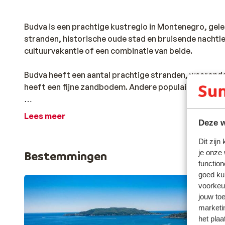
Budva is een prachtige kustregio in Montenegro, gele
stranden, historische oude stad en bruisende nachtl
cultuurvakantie of een combinatie van beide.
Budva heeft een aantal prachtige stranden, waaronder
heeft een fijne zandbodem. Andere populaire stranden
De oude stad van Budva is een beschermd UNESCO-we
Lees meer
heeft een prachtig uitzicht op de zee. De oude stad is
Deze w
Dit zijn
Naast zon, zee en strand biedt Budva ook een aantal a
je onze
Bestemmingen
in de omgeving, een bezoek brengen aan een van de v
function
een van de andere steden in Montenegro.
goed ku
voorkeu
jouw to
marketi
het plaa