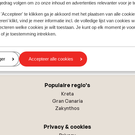
gedrag volgen om zo onze inhoud en advertenties relevanter voor je 
'Accepteer' te klikken ga je akkoord met het plaatsen van alle cookies
ren’ klikt, vind je meer informatie incl. de volledige lijst van cookies w
ecteren welke cookies je wilt toestaan. Je kunt op elk moment je voo
 of je toestemming intrekken.
Budva
Alle accommodaties in Budva
eren
ger
Accepteer alle cookies
Populaire regio's
Kreta
Gran Canaria
Zakynthos
Privacy & cookies