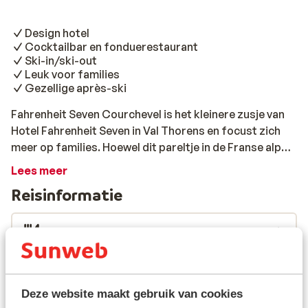
Design hotel
Cocktailbar en fonduerestaurant
Ski-in/ski-out
Leuk voor families
Gezellige après-ski
Fahrenheit Seven Courchevel is het kleinere zusje van
Hotel Fahrenheit Seven in Val Thorens en focust zich
meer op families. Hoewel dit pareltje in de Franse alpen
net iets anders is, heeft het dezelfde flair, speelt
Lees meer
design een belangrijke rol en is het ook een ski-in/ski-
Reisinformatie
out hotel. Sterker nog: je staat zo op de piste of stapt
de lift in om het uitgestrekte skigebied Les Trois
Vallées skigebied met 600km piste in FrankrijkLes
Verzorging
Trois Vallées te gaan ontdekken. Nog niet zoveel
Wat gasten vinden
ervaring met skiën of wil je graag de kinderen op les
doen? Dan is het goed om te weten dat er een ESF
Helaas zijn er momenteel nog geen ervaringen
Deze website maakt gebruik van cookies
skischool zich naast het hotel bevindt. Fahrenheit
voor deze accommodatie.