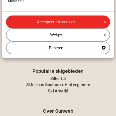
intrekken.
Frankrijk
Italië
Accepteer alle cookies
Populaire wintersportbestemmingen
Weiger
Gerlos
Mayrhofen
Beheren
Saalbach
Populaire skigebieden
Zillertal
Skicircus Saalbach-Hinterglemm
Ski Amadé
Over Sunweb