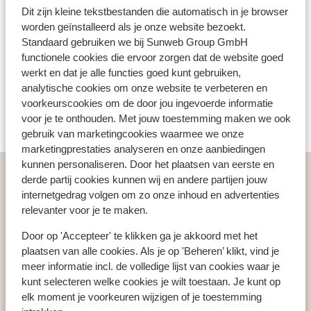
Seven is geliefd vanwege zijn gezellige horeca en
Dit zijn kleine tekstbestanden die automatisch in je browser
Skipas, -les en verhuur
hoogstaande gerechten. Bij Bar/restaurant La
worden geïnstalleerd als je onze website bezoekt.
Rôtisserie geniet van je gerechten met een Aziatische
Standaard gebruiken we bij Sunweb Group GmbH
twist. Bar/restaurant Le Zinc is de plek om te fondueen
functionele cookies die ervoor zorgen dat de website goed
Skipas
en te racletten. Ook bestel je hier de lekkerste
werkt en dat je alle functies goed kunt gebruiken,
cocktails en hoor je fijne beats van verschillende dj's. En
analytische cookies om onze website te verbeteren en
Skimateriaal
dan is er nog La Terrasse, aan de voet van de piste,
voorkeurscookies om de door jou ingevoerde informatie
voor je te onthouden. Met jouw toestemming maken we ook
waar je uitgebreid kunt lunchen en warme
gebruik van marketingcookies waarmee we onze
chocolademelk besteld om op te warmen.
marketingprestaties analyseren en onze aanbiedingen
kunnen personaliseren. Door het plaatsen van eerste en
Vakanties
Wintersport
Frankrijk
Les Trois Vallées
derde partij cookies kunnen wij en andere partijen jouw
La Vallée de Courchevel
Courchevel
internetgedrag volgen om zo onze inhoud en advertenties
relevanter voor je te maken.
Fahrenheit Seven Courchevel
Door op 'Accepteer' te klikken ga je akkoord met het
plaatsen van alle cookies. Als je op 'Beheren’ klikt, vind je
meer informatie incl. de volledige lijst van cookies waar je
kunt selecteren welke cookies je wilt toestaan. Je kunt op
Populaire wintersportlanden
elk moment je voorkeuren wijzigen of je toestemming
Oostenrijk