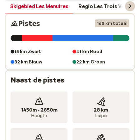
Skigebied Les Menuires
Regio Les Trois Vallées
Pistes
160 km totaal
15 km Zwart
41 km Rood
82 km Blauw
22 km Groen
Naast de pistes
1450m - 2850m
28 km
Hoogte
Loipe