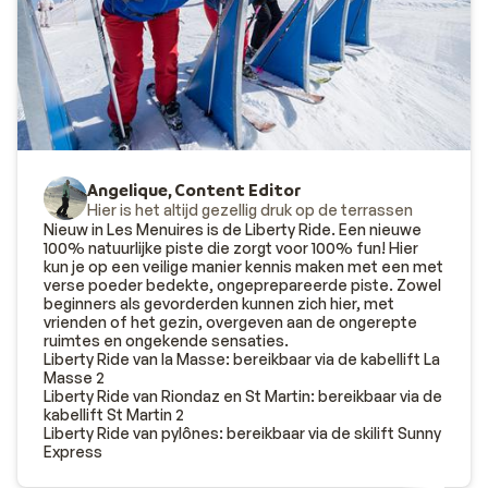
Als je aan het eind van de dag je ski’s uitdoet, betekent
dat niet dat de dag in
Les Trois Vallées
erop zit. Je kunt
vanzelfsprekend nog even in het zonnetje nagenieten
op één van de vele terrasjes of lekker winkelen in de
galerij van La Croisette. Het sportcentrum in het
centrum van Les Menuires biedt zeven dagen per week
Angelique, Content Editor
extra sportief plezier voor 's avonds of bij slecht weer.
Hier is het altijd gezellig druk op de terrassen
Er is hier dus altijd wat te doen!
Nieuw in Les Menuires is de Liberty Ride. Een nieuwe
100% natuurlijke piste die zorgt voor 100% fun! Hier
kun je op een veilige manier kennis maken met een met
Goed om te weten
: Het centrum van Les Menuires is
verse poeder bedekte, ongeprepareerde piste. Zowel
beperkt toegankelijk voor bussen. Je dient er rekening
beginners als gevorderden kunnen zich hier, met
vrienden of het gezin, overgeven aan de ongerepte
mee te houden dat je vanaf de uitstapplaats van de bus
ruimtes en ongekende sensaties.
te voet naar je accommodatie moet. De afstand tot de
Liberty Ride van la Masse: bereikbaar via de kabellift La
Masse 2
uitstapplaats van de bussen staat vermeld bij de
Liberty Ride van Riondaz en St Martin: bereikbaar via de
informatie over de accommodatie.
kabellift St Martin 2
Liberty Ride van pylônes: bereikbaar via de skilift Sunny
Express