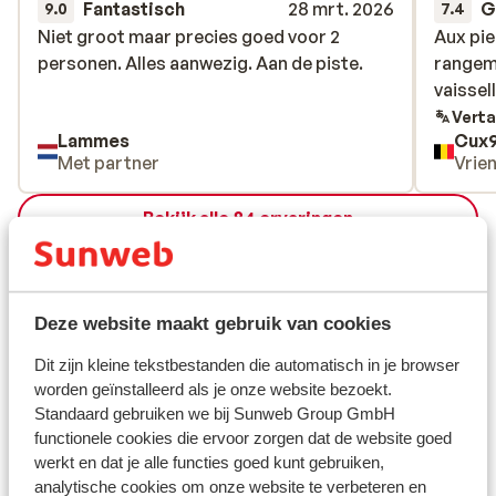
Fantastisch
28 mrt. 2026
G
9.0
7.4
Niet groot maar precies goed voor 2
Niet groot maar precies goed voor 2
Aux pie
Aux pie
personen. Alles aanwezig. Aan de piste.
personen. Alles aanwezig. Aan de piste.
rangeme
rangeme
vaissel
vaissel
Verta
Lammes
Cux
Met partner
Vrie
Bekijk alle 84 ervaringen
Ligging
Deze website maakt gebruik van cookies
Dit zijn kleine tekstbestanden die automatisch in je browser
Bekijk op kaart
worden geïnstalleerd als je onze website bezoekt.
Standaard gebruiken we bij Sunweb Group GmbH
functionele cookies die ervoor zorgen dat de website goed
werkt en dat je alle functies goed kunt gebruiken,
analytische cookies om onze website te verbeteren en