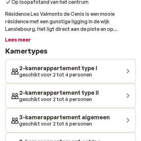
Op loopafstand van het centrum
Résidence Les Valmonts de Cenis is een mooie
résidence met een gunstige ligging in de wijk
Lanslebourg. Het ligt direct aan de piste en op
loopafstand van het gezellige centrum. Het is gebouwd
Lees meer
in typische Savoyarde stijl, waardoor het goed in de
Kamertypes
omgeving past. De appartementen zijn comfortabel
ingericht en vanuit je appartement heb je een
schitterend uitzicht over de pistes van Val Cenis. Heb je
2-kamerappartement type I
na het skiën zin in wat ontspanning? In een korte
geschikt voor 2 tot 4 personen
wandeling loop je naar het gezellige centrum van Val
Cenis, waar de terrasjes, winkels en restaurants op je
2-kamerappartement type II
wachten!
geschikt voor 2 tot 6 personen
3-kamerappartement algemeen
geschikt voor 2 tot 6 personen