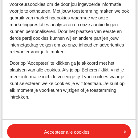
voorkeurscookies om de door jou ingevoerde informatie
Afstanden
voor je te onthouden. Met jouw toestemming maken we ook
Centrum: 300 m
gebruik van marketingcookies waarmee we onze
Skipiste: 0 m
marketingprestaties analyseren en onze aanbiedingen
Skibushalte direct naast het hotel
kunnen personaliseren. Door het plaatsen van eerste en
Skilift: 50 m
derde partij cookies kunnen wij en andere partijen jouw
Skischool: 50 m
internetgedrag volgen om zo onze inhoud en advertenties
Winkels: 800 m
relevanter voor je te maken.
Skipas, -les en verhuur
Door op 'Accepteer' te klikken ga je akkoord met het
plaatsen van alle cookies. Als je op 'Beheren’ klikt, vind je
meer informatie incl. de volledige lijst van cookies waar je
Skipas
kunt selecteren welke cookies je wilt toestaan. Je kunt op
elk moment je voorkeuren wijzigen of je toestemming
intrekken.
Skilessen
Skimateriaal
Accepteer alle cookies