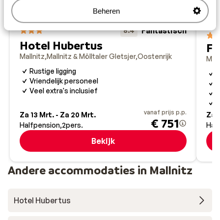
Beheren
Fantastisch
8.4
Hotel Hubertus
Fe
Mallnitz
Mallnitz & Mölltaler Gletsjer
Oostenrijk
Mall
Rustige ligging
I
Vriendelijk personeel
S
Veel extra's inclusief
T
W
vanaf prijs p.p.
Za 13 Mrt. - Za 20 Mrt.
Za 2
€ 751
Halfpension
2
pers.
Hal
Bekijk
Andere accommodaties in Mallnitz
Hotel Hubertus