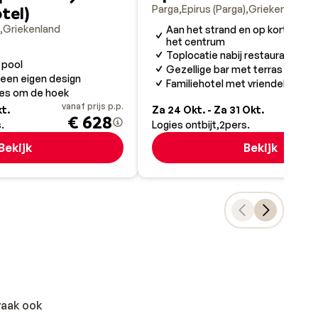
en.
tel)
Parga
Epirus (Parga)
Griekenland
Griekenland
Aan het strand en op korte afst
het centrum
Toplocatie nabij restaurants
y pool
Gezellige bar met terras
,
 een eigen design
Familiehotel met vriendelijke se
nes om de hoek
at een
vanaf prijs p.p.
va
kt.
Za 24 Okt. - Za 31 Okt.
€ 628
.
Logies ontbijt
2
pers.
e de
Bekijk
Bekijk
k
.
 vaak ook