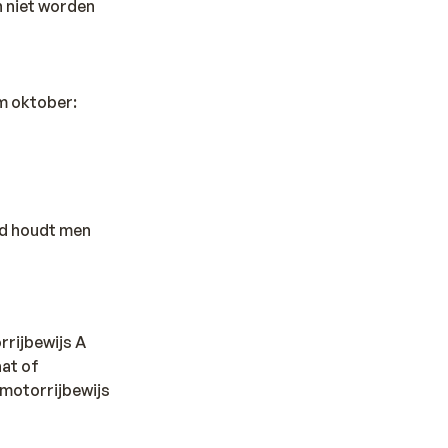
n niet worden
/m oktober:
nd houdt men
rrijbewijs A
at of
 motorrijbewijs