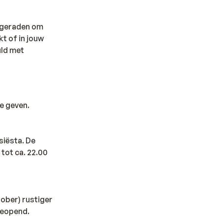
afgeraden om
t of in jouw
uld met
e geven.
siësta. De
 tot ca. 22.00
tober) rustiger
 geopend.