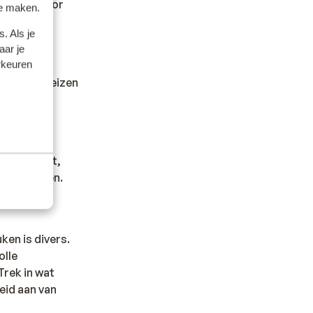
kan hiervoor
te maken.
. Als je
aar je
rkeuren
dheid en reizen
 nodig hebt,
noodgevallen.
ken is divers.
olle
Trek in wat
heid aan van