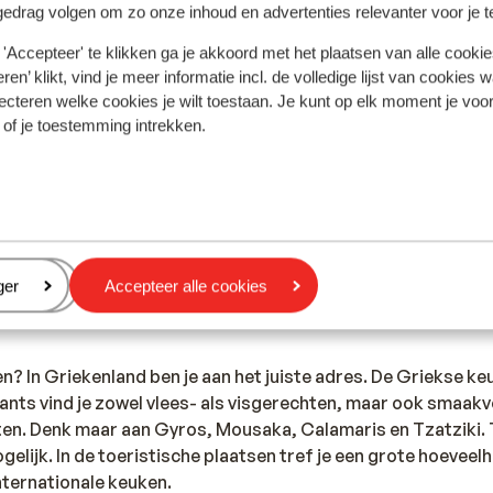
iste documenten is jouw eigen verantwoordelijkheid. Sunweb 
gedrag volgen om zo onze inhoud en advertenties relevanter voor je 
rden gesteld.
'Accepteer' te klikken ga je akkoord met het plaatsen van alle cookies
ren’ klikt, vind je meer informatie incl. de volledige lijst van cookies w
ecteren welke cookies je wilt toestaan. Je kunt op elk moment je voo
 of je toestemming intrekken.
tie betreffende vaccinaties en andere gegevens over gezon
 LCR: https://www.lcr.nl/.
riekenland voor de politie is 100. Wanneer je een ambulance
llen. Let op, deze alarmnummers mag je alleen gebruiken bij 
eren
ger
Accepteer alle cookies
en? In Griekenland ben je aan het juiste adres. De Griekse keu
ants vind je zowel vlees- als visgerechten, maar ook smaakv
en. Denk maar aan Gyros, Mousaka, Calamaris en Tzatziki. 
gelijk. In de toeristische plaatsen tref je een grote hoeveel
nternationale keuken.