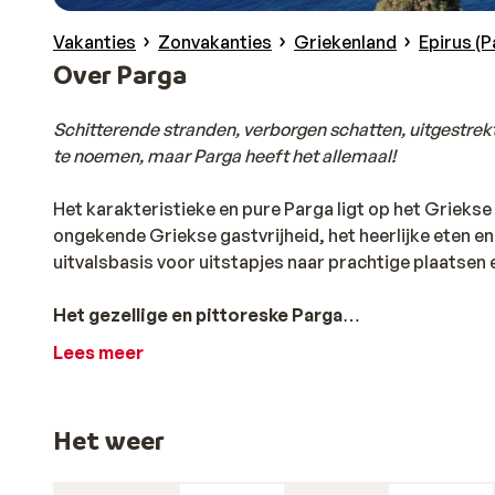
Vakanties
Zonvakanties
Griekenland
Epirus (P
Over Parga
Schitterende stranden, verborgen schatten, uitgestrekte
te noemen, maar Parga heeft het allemaal!
Het karakteristieke en pure Parga ligt op het Griekse
ongekende Griekse gastvrijheid, het heerlijke eten e
uitvalsbasis voor uitstapjes naar prachtige plaatsen
Het gezellige en pittoreske Parga
Het pittoreske plaatsje Parga ligt in de regio Epirus, 
Lees meer
tavernes te vinden. Voor de strandliefhebber zijn hi
ongerepte binnenland intrekken. Epirus kent een rijke 
oudheid te vinden. Tijdens een tour door het glooiend
Het weer
pittoreske dorpjes en de hartverwarmende Griekse ga