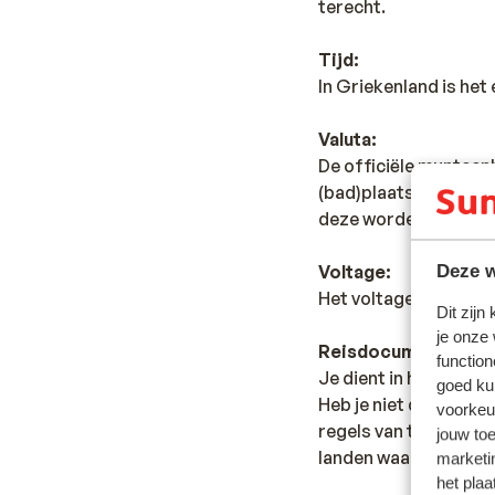
terecht.
Tijd:
In Griekenland is het 
Valuta:
De officiële munteenhe
(bad)plaatsen vind je
deze worden op veel 
Voltage:
Deze w
Het voltage is net al
Dit zijn
je onze
Reisdocumenten:
function
Je dient in het bezit 
goed ku
Heb je niet de Nederl
voorkeu
regels van toepassing 
jouw to
landen waar je doorhe
marketi
het plaa