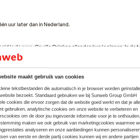
één uur later dan in Nederland.
id is de euro. Op alle Griekse eilanden kun je pinnen. In de 
 veelal meerdere pinautomaten. Wil je betalen met een credi
plaatsen geaccepteerd.
ebsite maakt gebruik van cookies
s in Nederland 220 volt. Je hebt geen verloopstekker nodig.
 kleine tekstbestanden die automatisch in je browser worden geïnstalle
 website bezoekt. Standaard gebruiken we bij Sunweb Group GmbH
ele cookies die ervoor zorgen dat de website goed werkt en dat je alle
te zijn van een geldig paspoort of een geldige identiteitskaar
nt gebruiken, analytische cookies om onze website te verbeteren en
andse nationaliteit, dan is het belangrijk om na te vragen of 
rscookies om de door jou ingevoerde informatie voor je te onthouden
zijn. Dit vraag je na bij de ambassade van het land waar je he
estemming maken we ook gebruik van marketingcookies waarmee w
en reist.
ngprestaties analyseren en onze aanbiedingen kunnen personalisere
tsen van eerste en derde partij cookies kunnen wij en andere partijen