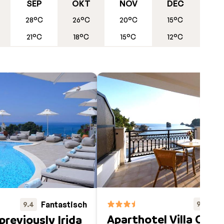
SEP
OKT
NOV
DEC
so
28°C
26°C
20°C
15°C
21°C
18°C
15°C
12°C
jn een
op
je met
Fa
Fantastisch
9.5
9.4
Aparthotel Villa Corall
(previously Irida
n