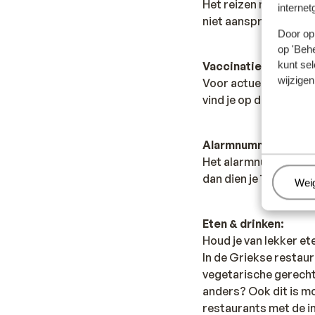
Het reizen met de ju
internet
niet aansprakelijk wo
Door op 
op 'Behe
kunt sel
Vaccinatie:
wijzigen
Voor actuele informa
vind je op de site van
Alarmnummer:
Het alarmnummer in G
dan dien je 166 te be
Beh
Wei
Eten & drinken:
Houd je van lekker et
In de Griekse restaur
vegetarische gerecht
anders? Ook dit is mo
restaurants met de i