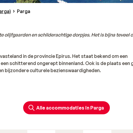
arga)
Parga
 olijfgaarden en schilderachtige dorpjes. Het is bijna teveel
 vasteland in de provincie Epirus. Het staat bekend om een
n een schitterend ongerept binnenland. Ook is de plaats een
 en bijzondere culturele bezienswaardigheden.
op het vasteland. Hier is een gezellige boulevard met tal van 
er mooie stranden te vinden en natuurliefhebbers kunnen het
geschiedenis, in de buurt zijn dan ook veel overblijfselen uit
Alle accommodaties in Parga
e heuvellandschap kun je je laten verrassen door de mooie n
stvrijheid.