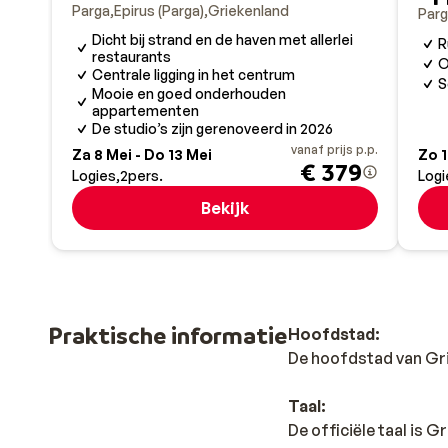
Parga
Epirus (Parga)
Griekenland
uitgestrekte olijfgaarden. Ontdek de mooiste plekjes
Par
Laat je verrassen door authentieke dorpjes die nog 
Dicht bij strand en de haven met allerlei
R
restaurants
O
Centrale ligging in het centrum
Culturele schatten
S
Mooie en goed onderhouden
In heel Epirus zijn culturele schatten te vinden. Zo ku
appartementen
De studio’s zijn gerenoveerd in 2026
Ioannina, gaan (ca. 100 km van Parga). Deze stad is 
vanaf prijs p.p.
Za 8 Mei - Do 13 Mei
Zo 1
schitterend uitzicht geeft. De stad heeft een diverse
€ 379
Logies
2
pers.
Logi
genoeg te beleven. Wanneer je meer landinwaarts gaat (
rivier Acheron en de waterbronnen. De legende gaat d
Bekijk
Er op uit
Hoewel het centrum van Parga vele gezellige barretjes
genoeg te beleven. Zo ga je vanaf hier gemakkelijk na
Praktische informatie
Hoofdstad:
De hoofdstad van Gri
Taal:
De officiële taal is 