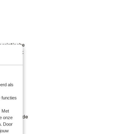
toeristische
t card? Ook
erd als
 functies
t.
er andere
. Met
en wilt en de
e onze
n. Door
 jouw