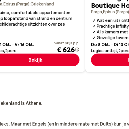
 van de omgeving en geniet onderweg van prachtige uitzicht
Boutique Ho
ga
Epirus (Parga)
Griekenland
een typische Griekse sfeer uitademen.
Parga
Epirus (Parga)
uime, comfortabele appartementen
p loopafstand van strand en centrum
Wat een uitzicht!
childerachtige uitzichten over zee
Prachtige infinit
n je tijdens je vakantie een dagje naar de hoofdstad van Epirus
Alle kamers met
Gezellige taver
op een heuvel gebouwd, 500 meter boven het meer Pamvotis d
vanaf prijs p.p.
1 Okt. - Vr 16 Okt.
Do 8 Okt. - Di 13 O
 keuze aan musea. Verder is ook op winkelgebied in Ioannina
€ 626
es
2
pers.
Logies ontbijt
2
pers
ca. 30 km) van Parga kom je bij het dorpje Gliki. Hier vind j
at de moeder van Achilles hier met Achilles ging badderen.
Bekijk
, terrasjes en tavernes telt, is er in de verdere omgeving oo
ar Albanië, Natuurpark Vikos of één van de Ionische eilanden
ekenland is Athene.
Grieks. Maar met Engels (en in mindere mate met Duits) kun je