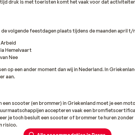
tijd druk is met toeristen komt het vaak voor dat activiteite
n de volgende feestdagen plaats tijdens de maanden april t
e Arbeid
ria Hemelvaart
 van Nee
sen op een ander moment dan wij in Nederland. In Griekenla
er aan.
n een scooter (en brommer) in Griekenland moet je een moto
uurmaatschappijen accepteren vaak een bromfietscertifica
neer je toch besluit een scooter of brommer te huren zonder
n risico.
Alle accommodaties in Parga