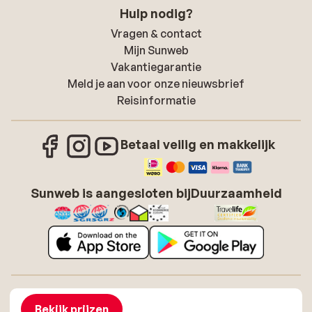
Hulp nodig?
Vragen & contact
Mijn Sunweb
Vakantiegarantie
Meld je aan voor onze nieuwsbrief
Reisinformatie
Betaal veilig en makkelijk
Sunweb is aangesloten bij
Duurzaamheid
Over Sunweb
Vacatures
Algemene voorwaarden zonvakanties
Cookies
Bekijk prijzen