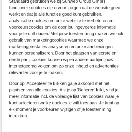
Standaard gebruiken we bij Sunweb Group GmbH
(Mini)supermarkt: 100 m
functionele cookies die ervoor zorgen dat de website goed
Restaurant: 80 m
werkt en dat je alle functies goed kunt gebruiken,
analytische cookies om onze website te verbeteren en
voorkeurscookies om de door jou ingevoerde informatie
Ook interessant voor jou
voor je te onthouden. Met jouw toestemming maken we ook
gebruik van marketingcookies waarmee we onze
marketingprestaties analyseren en onze aanbiedingen
kunnen personaliseren. Door het plaatsen van eerste en
derde partij cookies kunnen wij en andere partijen jouw
internetgedrag volgen om zo onze inhoud en advertenties
relevanter voor je te maken.
Door op 'Accepteer' te klikken ga je akkoord met het
plaatsen van alle cookies. Als je op 'Beheren’ klikt, vind je
meer informatie incl. de volledige lijst van cookies waar je
kunt selecteren welke cookies je wilt toestaan. Je kunt op
elk moment je voorkeuren wijzigen of je toestemming
intrekken.
Po
Fantastisch
9.2
Par