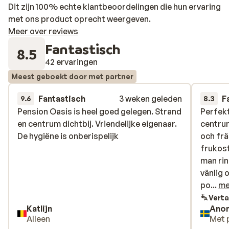
Dit zijn 100% echte klantbeoordelingen die hun ervaring
met ons product oprecht weergeven.
Meer over reviews
Fantastisch
8.5
42 ervaringen
Meest geboekt door met partner
Fantastisch
3 weken geleden
F
9.6
8.3
Pension Oasis is heel goed gelegen. Strand
Pension Oasis is heel goed gelegen. Strand
Perfekt
Perfekt
en centrum dichtbij. Vriendelijke eigenaar.
en centrum dichtbij. Vriendelijke eigenaar.
centrum
centrum
De hygiëne is onberispelijk
De hygiëne is onberispelijk
och frä
och frä
frukos
frukos
man rin
man rin
vänlig 
vänlig 
pool me
po...
me
extra.
Verta
Katlijn
Ano
Alleen
Met 