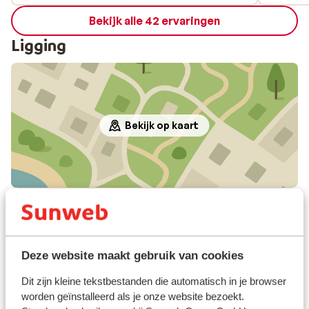
Bekijk alle 42 ervaringen
Ligging
Bekijk op kaart
In de buurt
Strand: 100 m
Centrum: 400 m
Deze website maakt gebruik van cookies
Luchthaven: 65 km
Bushalte: 10 m
Dit zijn kleine tekstbestanden die automatisch in je browser
Pinautomaat: 400 m
worden geïnstalleerd als je onze website bezoekt.
Winkels: 50 m