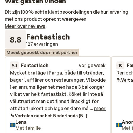
Wat gasten vinden
Dit zijn 100% echte klantbeoordelingen die hun ervaring
met ons product oprecht weergeven.
Meer over reviews
Fantastisch
8.8
127 ervaringen
Meest geboekt door met partner
Fantastisch
vorige week
Fa
9.1
10
Mycket bra läge i Parga, både till stränder,
Mycket bra läge i Parga, både till stränder,
Ren och
Ren och
bageri, affärer och restauranger. Vi bodde
bageri, affärer och restauranger. Vi bodde
Verta
i en enrumslägenhet men hade 3 balkonger
i en enrumslägenhet men hade 3 balkonger
vilket var helt fantastiskt. Köket är inte så
vilket var helt fantastiskt. Köket är inte så
välutrustat men det finns tillräckligt för
välutrustat men det finns tillräckligt för
att äta frukost och laga enklare måltider.
att äta frukost och laga enklare mål...
meer
Dock saknas diskmedel, diskhandduk och
Vertalen naar het Nederlands (NL)
Lena
Ano
trasa. Vi upplevde sängarna som ganska
Met familie
Met 
hårda och trafiken utanför kanske kan