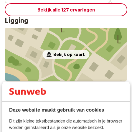
upplevas som lite störande mellan varven.
Bekijk alle 127 ervaringen
Men läget och renlighet överväger och vi
skulle gladeligen boka detta boendet igen.
Ligging
Bekijk op kaart
In de buurt
Strand: 400 m
Centrum: 100 m
Deze website maakt gebruik van cookies
Pinautomaat: 100 m
Winkels: 10 m
Dit zijn kleine tekstbestanden die automatisch in je browser
(Mini)supermarkt: 10 m
worden geïnstalleerd als je onze website bezoekt.
Restaurant: 40 m