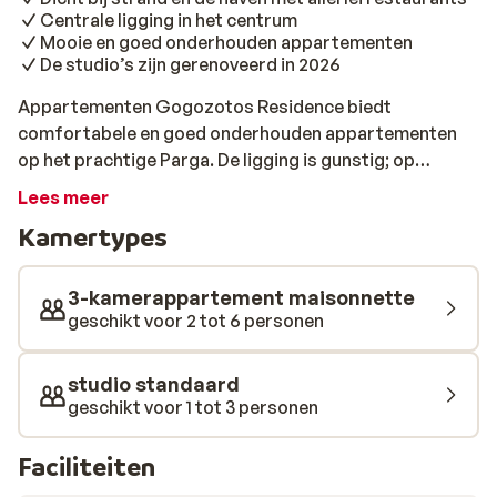
Centrale ligging in het centrum
Mooie en goed onderhouden appartementen
De studio’s zijn gerenoveerd in 2026
Appartementen Gogozotos Residence biedt
comfortabele en goed onderhouden appartementen
op het prachtige Parga. De ligging is gunstig; op
loopafstand van het centrum, gezellige haven en
Lees meer
strand. Elk appartement is uitgerust met moderne
Kamertypes
voorzieningen. Haal bij het bakkertje vers gebakken
brood aan de overkant van de straat en begin de dag
goed op je balkon of terras met een lekker ontbijt. In de
3-kamerappartement maisonnette
buurt zijn er veel eetgelegenheden en winkels,
geschikt voor 2 tot 6 personen
waardoor je goed de lokale keuken kunt verkennen. Het
vriendelijke personeel staat altijd klaar om te helpen
studio standaard
met eventuele vragen of verzoeken. Geniet van een
geschikt voor 1 tot 3 personen
zorgeloos verblijf in dit charmante deel van
Griekenland.
Faciliteiten