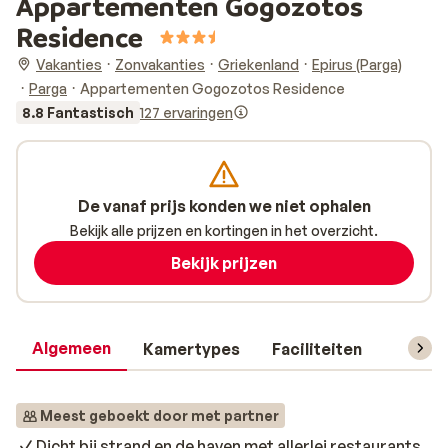
Appartementen Gogozotos
Residence
Vakanties
Zonvakanties
Griekenland
Epirus (Parga)
Parga
Appartementen Gogozotos Residence
8.8 Fantastisch
127 ervaringen
De vanaf prijs konden we niet ophalen
Bekijk alle prijzen en kortingen in het overzicht.
Bekijk prijzen
Algemeen
Kamertypes
Faciliteiten
Reisin
Meest geboekt door met partner
Dicht bij strand en de haven met allerlei restaurants