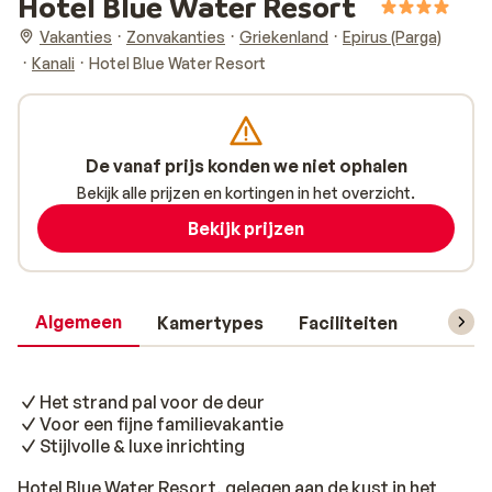
Hotel Blue Water Resort
Vakanties
Zonvakanties
Griekenland
Epirus (Parga)
Kanali
Hotel Blue Water Resort
De vanaf prijs konden we niet ophalen
Bekijk alle prijzen en kortingen in het overzicht.
Bekijk prijzen
Algemeen
Kamertypes
Faciliteiten
Reisin
Het strand pal voor de deur
Voor een fijne familievakantie
Stijlvolle & luxe inrichting
Hotel Blue Water Resort, gelegen aan de kust in het