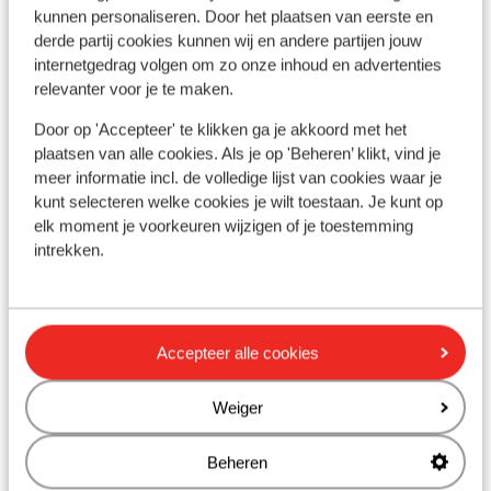
Parga
Epirus (Parga)
Griekenland
Ho
kunnen personaliseren. Door het plaatsen van eerste en
derde partij cookies kunnen wij en andere partijen jouw
Aan het Lichnos-strand
Kar
internetgedrag volgen om zo onze inhoud en advertenties
Modern en stijlvol hotel
U
Sfeervolle beachbar
relevanter voor je te maken.
s
Gerenoveerd
A
Door op 'Accepteer' te klikken ga je akkoord met het
s
L
plaatsen van alle cookies. Als je op 'Beheren’ klikt, vind je
v
meer informatie incl. de volledige lijst van cookies waar je
M
kunt selecteren welke cookies je wilt toestaan. Je kunt op
vanaf prijs p.p.
Do 8 Okt. - Di 13 Okt.
Do 8
elk moment je voorkeuren wijzigen of je toestemming
€ 816
Halfpension
2
pers.
All-
intrekken.
Bekijk
Accepteer alle cookies
Weiger
Andere accommodaties in Epirus
Beheren
(Parga)