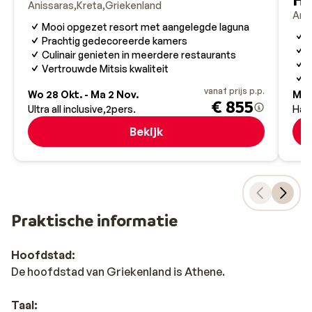
Anissaras
Kreta
Griekenland
Ani
Mooi opgezet resort met aangelegde laguna
A
Prachtig gedecoreerde kamers
R
Culinair genieten in meerdere restaurants
P
Vertrouwde Mitsis kwaliteit
U
vanaf prijs p.p.
Wo 28 Okt. - Ma 2 Nov.
Ma 2
€ 855
Ultra all inclusive
2
pers.
Hal
Bekijk
Praktische informatie
Hoofdstad:
De hoofdstad van Griekenland is Athene.
Taal: