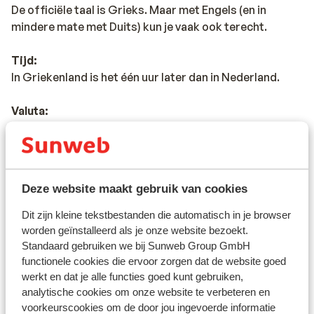
De officiële taal is Grieks. Maar met Engels (en in
mindere mate met Duits) kun je vaak ook terecht.
Tijd:
In Griekenland is het één uur later dan in Nederland.
Valuta:
De officiële munteenheid is de euro. Op alle Griekse
eilanden kun je pinnen. In de toeristische (bad)plaatsen
vind je veelal meerdere pinautomaten. Wil je betalen
met een credit card? Ook deze worden op veel plaatsen
Deze website maakt gebruik van cookies
geaccepteerd.
Dit zijn kleine tekstbestanden die automatisch in je browser
Voltage:
worden geïnstalleerd als je onze website bezoekt.
Het voltage is net als in Nederland 220 volt. Je hebt
Standaard gebruiken we bij Sunweb Group GmbH
geen verloopstekker nodig.
functionele cookies die ervoor zorgen dat de website goed
werkt en dat je alle functies goed kunt gebruiken,
analytische cookies om onze website te verbeteren en
Reisdocumenten:
voorkeurscookies om de door jou ingevoerde informatie
Je dient in het bezit te zijn van een geldig paspoort of