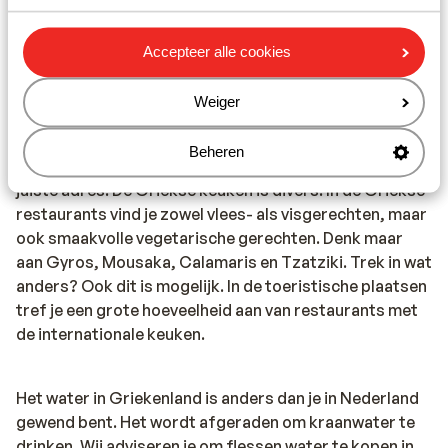
Het alarmnummer in Griekenland voor de politie is 100.
Wanneer je een ambulance nodig hebt, dan dien je 166 te
Accepteer alle cookies
bellen. Let op, deze alarmnummers mag je alleen
gebruiken bij noodgevallen.
Weiger
Eten & drinken:
Beheren
Houd je van lekker eten? In Griekenland ben je aan het
juiste adres. De Griekse keuken is divers. In de Griekse
restaurants vind je zowel vlees- als visgerechten, maar
ook smaakvolle vegetarische gerechten. Denk maar
aan Gyros, Mousaka, Calamaris en Tzatziki. Trek in wat
anders? Ook dit is mogelijk. In de toeristische plaatsen
tref je een grote hoeveelheid aan van restaurants met
de internationale keuken.
Het water in Griekenland is anders dan je in Nederland
gewend bent. Het wordt afgeraden om kraanwater te
drinken. Wij adviseren je om flessen water te kopen in