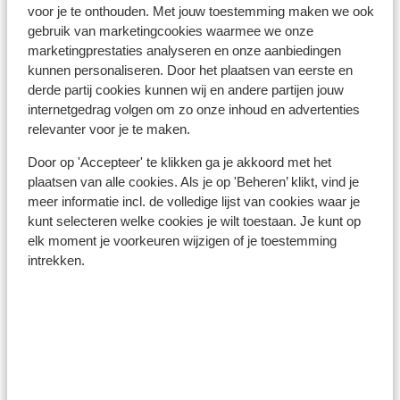
voor je te onthouden. Met jouw toestemming maken we ook
een geldige identiteitskaart.
gebruik van marketingcookies waarmee we onze
Heb je niet de Nederlandse nationaliteit, dan is het
marketingprestaties analyseren en onze aanbiedingen
belangrijk om na te vragen of er andere regels van
kunnen personaliseren. Door het plaatsen van eerste en
toepassing zijn. Dit vraag je na bij de ambassade van
derde partij cookies kunnen wij en andere partijen jouw
het land waar je heen wilt en de landen waar je doorheen
internetgedrag volgen om zo onze inhoud en advertenties
reist.
relevanter voor je te maken.
Het reizen met de juiste documenten is jouw eigen
Door op 'Accepteer' te klikken ga je akkoord met het
plaatsen van alle cookies. Als je op 'Beheren’ klikt, vind je
verantwoordelijkheid. Sunweb kan hiervoor niet
meer informatie incl. de volledige lijst van cookies waar je
aansprakelijk worden gesteld.
kunt selecteren welke cookies je wilt toestaan. Je kunt op
elk moment je voorkeuren wijzigen of je toestemming
intrekken.
Vaccinatie:
Voor actuele informatie betreffende vaccinaties en
andere gegevens over gezondheid en reizen vind je op
de site van LCR: https://www.lcr.nl/.
Alarmnummer: